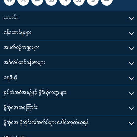
သတင်း
၀န်ဆောင်မှုများ
အပတ်စဉ်ကဏ္ဍများ
အင်္ဂလိပ်သင်ခန်းစာများ
ရေဒီယို
ရုပ်သံအစီအစဉ်နှင့် ဗွီဒီယိုကဏ္ဍများ
ဗွီအိုအေအကြောင်း
ဗွီအိုအေ မိုဘိုင်းလ်အက်ပ်များ ဒေါင်းလုတ်ယူရန်