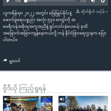
အ
0:00
1:13
သုတပဒေသာ အင်္ဂလိပ်စာ
ညွန်း
Learning English
တိုက်ရိုက် လင့်ခ်
ယူကရိန်းမှာ ၂၀၂၂ အတွင်း မြေမြှုပ်မိုင်းနဲ့
စာမျက်နှာ
ဖောက်ခွဲရေးပစ္စည်း အလုံး ၅၃၀ ကျော်ကို အ
သို့
ဗွီအိုအေ လူမှုကွန်ယက်များ
မေရိကန်အစိုးရအကူအညီနဲ့ ရှင်းလင်းခဲ့ပေမယ့် ခုထိ
ကျော်
အမြောက်အမြားကျန်နေတယ်လို့ ကန် နိုင်ငံခြားရေးဌာနက ပြော
ကြည့်
ပါတယ်။
ရန်
ဘာသာစကားများ
ရှာဖွေ
ရန်
မျှဝေပါ
နေရာ
သို့
ကျော်
ရန်
ဗွီဒီယို ကြည့်ရှုရန်