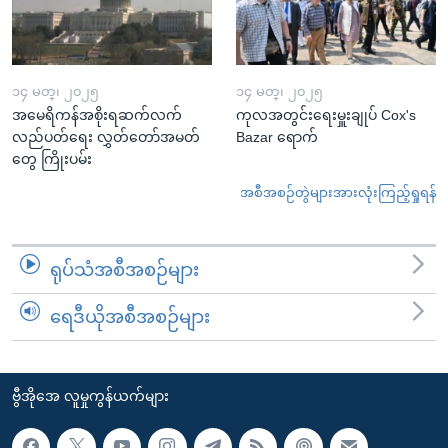
၁၄ မတ္၊ ၂၀၂၅
၁၄ မတ္၊ ၂၀၂၅
အမေရိကန်အစိုးရဆက်လက်
ကုလအတွင်းရေးမှူးချုပ် Cox's
လည်ပတ်ရေး လွှတ်တော်အမတ်
Bazar ရောက်
တွေ ကြိုးပမ်း
အစီအစဉ်တွဲများအားလုံးကြည့်ရှုရန်
ရုပ်သံအစီအစဉ်များ
ရေဒီယိုအစီအစဉ်များ
ဗွီအိုအေ လူမှုကွန်ယက်များ