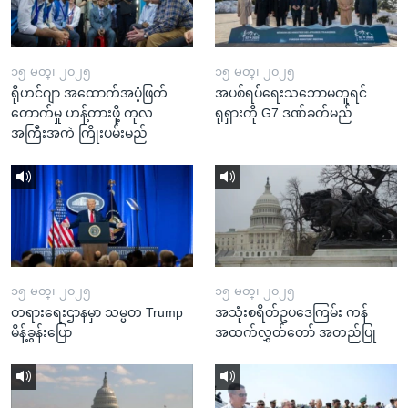
၁၅ မတ္၊ ၂၀၂၅
၁၅ မတ္၊ ၂၀၂၅
ရိုဟင်ဂျာ အထောက်အပံ့ဖြတ်
အပစ်ရပ်ရေးသဘောမတူရင်
တောက်မှု ဟန့်တားဖို့ ကုလ
ရုရှားကို G7 ဒဏ်ခတ်မည်
အကြီးအကဲ ကြိုးပမ်းမည်
၁၅ မတ္၊ ၂၀၂၅
၁၅ မတ္၊ ၂၀၂၅
တရားရေးဌာနမှာ သမ္မတ Trump
အသုံးစရိတ်ဥပဒေကြမ်း ကန်
မိန့်ခွန်းပြော
အထက်လွှတ်တော် အတည်ပြု