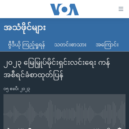
သုံး
ရ
လွယ်ကူ
အသံဖိုင်များ
မူလစာမျက်နှာ
စေ
မြန်မာ
ဗွီဒီယို ကြည့်ရှုရန်
သတင်းစာသား
အကြောင်း
သည့်
ကမ္ဘာ့သတင်းများ
Link
၂၀၂၃ မြေမြှုပ်မိုင်းရှင်းလင်းရေး ကန်
ဗွီဒီယို
နိုင်ငံတကာ
များ
သတင်းလွတ်လပ်ခွင့်
အမေရိကန်
အစီရင်ခံစာထုတ်ပြန်
ပင်မ
ရပ်ဝန်းတခု လမ်းတခု အလွန်
တရုတ်
အကြောင်းအရာ
၀၅ ဧၿပီ၊ ၂၀၂၃
သို့
အင်္ဂလိပ်စာလေ့လာမယ်
အစ္စရေး-ပါလက်စတိုင်း
ကျော်
အပတ်စဉ်ကဏ္ဍများ
အမေရိကန်သုံးအီဒီယံ
ကြည့်
ရေဒီယိုနှင့်ရုပ်သံ အချက်အလက်များ
မကြေးမုံရဲ့ အင်္ဂလိပ်စာ
ရေဒီယို
ရန်
No media source currently available
ပင်မ
ရေဒီယို/တီဗွီအစီအစဉ်
ရုပ်ရှင်ထဲက အင်္ဂလိပ်စာ
တီဗွီ