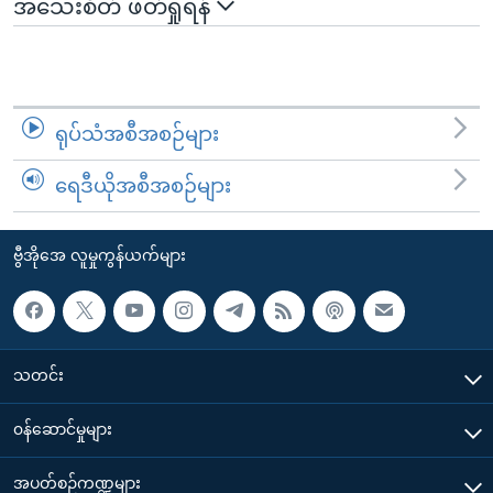
အသေးစိတ် ဖတ်ရှုရန်
ရုပ်သံအစီအစဉ်များ
ရေဒီယိုအစီအစဉ်များ
ဗွီအိုအေ လူမှုကွန်ယက်များ
သတင်း
၀န်ဆောင်မှုများ
အပတ်စဉ်ကဏ္ဍများ