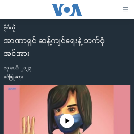
သုံး
ရ
လွယ်ကူ
ဗွီဒီယို
မူလစာမျက်နှာ
စေ
အာဏာရှင် ဆန့်ကျင်ရေးနဲ့ ဘက်စုံ
မြန်မာ
သည့်
အင်အား
ကမ္ဘာ့သတင်းများ
Link
ဗွီဒီယို
နိုင်ငံတကာ
များ
၀၇ ဧၿပီ၊ ၂၀၂၃
သတင်းလွတ်လပ်ခွင့်
အမေရိကန်
ခင်ဖြူထွေး
ပင်မ
ရပ်ဝန်းတခု လမ်းတခု အလွန်
တရုတ်
အကြောင်းအရာ
သို့
အင်္ဂလိပ်စာလေ့လာမယ်
အစ္စရေး-ပါလက်စတိုင်း
ကျော်
အပတ်စဉ်ကဏ္ဍများ
အမေရိကန်သုံးအီဒီယံ
ကြည့်
ရေဒီယိုနှင့်ရုပ်သံ အချက်အလက်များ
မကြေးမုံရဲ့ အင်္ဂလိပ်စာ
ရေဒီယို
ရန်
No media source currently available
ပင်မ
ရေဒီယို/တီဗွီအစီအစဉ်
ရုပ်ရှင်ထဲက အင်္ဂလိပ်စာ
တီဗွီ