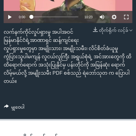
အ
သုတပဒေသာ အင်္ဂလိပ်စာ
ညွန်း
Learning English
0:00
10:23
စာမျက်နှာ
သို့
ဗွီအိုအေ လူမှုကွန်ယက်များ
တိုက်ရိုက် လင့်ခ်
လက်နက်ကိုင်လှုပ်ရှားမှု အပါအဝင်
ကျော်
မြန်မာနိုင်ငံရဲ့အာဏာရှင် ဆန့်ကျင်ရေး
ကြည့်
လှုပ်ရှားမှုတွေမှာ အမျိုးသား၊ အမျိုးသမီး၊ လိင်စိတ်ခံယူမှု
ရန်
ဘာသာစကားများ
ကွဲပြားသူပါမကျန် လူငယ်လူကြီး အရွယ်စုံရဲ့ အင်အားတွေကို ထိ
ရှာဖွေ
ထိရောက်ရောက် အသုံးပြုနိုင်မှ ပန်းတိုင်ကို အမြန်ဆုံး ရောက်
ရန်
လိမ့်မယ်လို့ အမျိုးသမီး PDF စစ်သည် ရဲဘော်သုတ က ပြောပါ
နေရာ
တယ်။
သို့
ကျော်
ရန်
မျှဝေပါ