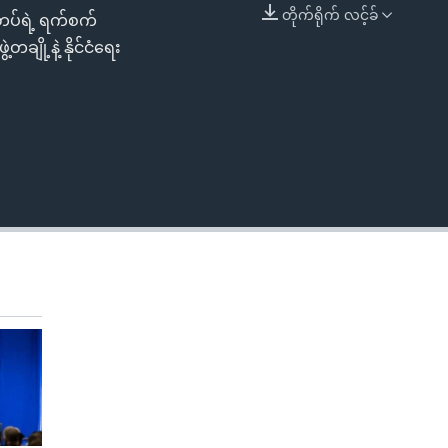
တိုက်ရိုက် လင့်ခ်
တပ်ရဲ့ ရက်စက်
EMBED
ျို့နဲ့ နိုင်ငံရေး