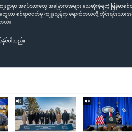
ကျေးရွာမှာ အရပ်သားတွေ အမြောက်အများ သေဆုံးခဲ့ရတဲ့ မြန်မာစစ်
ုတွေဟာ စစ်ရာဇဝတ်မှု ကျူးလွန်ရာ ရောက်တယ်လို့ တိုင်းရင်းသားအဖွဲ့တခ
ါတယ်။
်နိုင်ပါသည်။