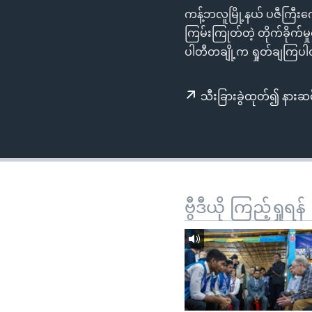
သုတပဒေသာ အင်္ဂလိပ်စာ
အ
ကန့်ဘလူမြို့နယ် ပဇီကြီး
ညွန်း
ကြမ်းကြုတ်တဲ့ တိုက်ခိုက်မှ
စာမျက်နှာ
ပါတီတချို့က ရှုတ်ချကြပ
သို့
ကျော်
သီးခြားခွဲထုတ်၍ နားဆင
ကြည့်
ရန်
ရှာဖွေ
ရန်
နေရာ
သို့
ဗွီဒီယို ကြည့်ရှုရန်
ကျော်
ရန်