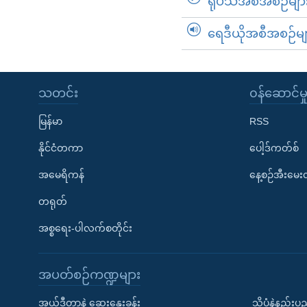
ရုပ်သံအစီအစဉ်မျာ
ရေဒီယိုအစီအစဉ်မျ
သတင်း
၀န်ဆောင်မှ
မြန်မာ
RSS
နိုင်ငံတကာ
ပေါ့ဒ်ကတ်စ်
အမေရိကန်
နေ့စဉ်အီးမေ
တရုတ်
အစ္စရေး-ပါလက်စတိုင်း
အပတ်စဉ်ကဏ္ဍများ
အယ်ဒီတာနဲ့ ဆွေးနွေးခန်း
သိပ္ပံနဲ့နည်း