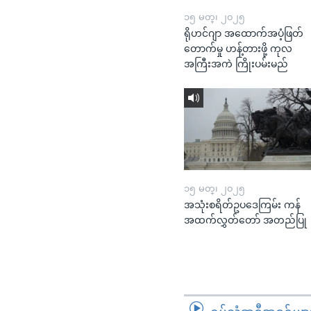
၁၅ မတ္၊ ၂၀၂၅
ရိုဟင်ဂျာ အထောက်အပံ့ဖြတ်
တောက်မှု ဟန့်တားဖို့ ကုလ
အကြီးအကဲ ကြိုးပမ်းမည်
၁၅ မတ္၊ ၂၀၂၅
အသုံးစရိတ်ဥပဒေကြမ်း ကန်
အထက်လွှတ်တော် အတည်ပြု