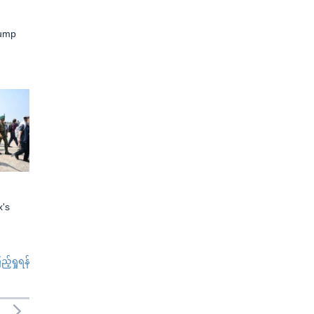
rump
x's
်ရှုရန်