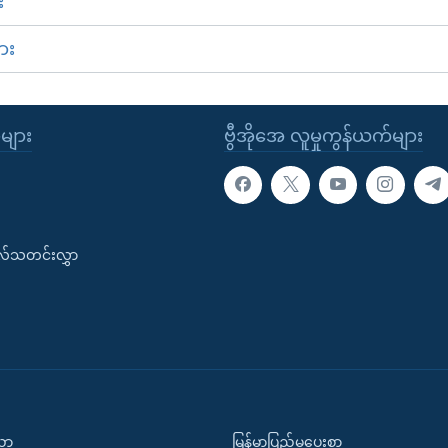
း
ား
ုများ
ဗွီအိုအေ လူမှုကွန်ယက်များ
းလ်သတင်းလွှာ
ပညာ
မြန်မာပြည်မှပေးစာ