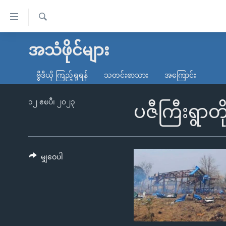
သုံး
ရ
ရှာဖွေ
လွယ်ကူ
မူလစာမျက်နှာ
အသံဖိုင်များ
ရ
စေ
မြန်မာ
လာ
ဗွီဒီယို ကြည့်ရှုရန်
သတင်းစာသား
အကြောင်း
သည့်
ဒ်
ကမ္ဘာ့သတင်းများ
Link
ဗွီဒီယို
နိုင်ငံတကာ
၁၂ ဧၿပီ၊ ၂၀၂၃
ပဇီကြီးရွာတိ
များ
သတင်းလွတ်လပ်ခွင့်
အမေရိကန်
ပင်မ
ရပ်ဝန်းတခု လမ်းတခု အလွန်
တရုတ်
အကြောင်းအရာ
အင်္ဂလိပ်စာလေ့လာမယ်
အစ္စရေး-ပါလက်စတိုင်း
မျှဝေပါ
သို့
အပတ်စဉ်ကဏ္ဍများ
အမေရိကန်သုံးအီဒီယံ
ကျော်
ကြည့်
ရေဒီယိုနှင့်ရုပ်သံ အချက်အလက်များ
မကြေးမုံရဲ့ အင်္ဂလိပ်စာ
ရေဒီယို
ရန်
ရေဒီယို/တီဗွီအစီအစဉ်
ရုပ်ရှင်ထဲက အင်္ဂလိပ်စာ
တီဗွီ
ပင်မ