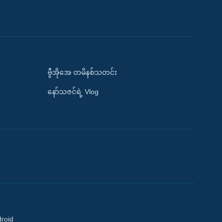
ဗွီအိုအေ တမိနစ်သတင်း
နော်သဇင်ရဲ့ Vlog
droid