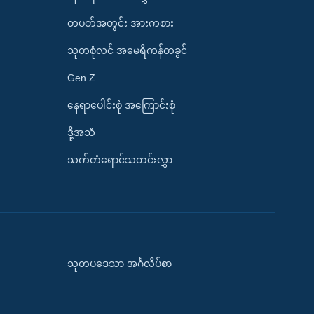
တပတ်အတွင်း အားကစား
သုတစုံလင် အမေရိကန်တခွင်
Gen Z
နေရာပေါင်းစုံ အကြောင်းစုံ
ဒို့အသံ
သက်တံရောင်သတင်းလွှာ
သုတပဒေသာ အင်္ဂလိပ်စာ