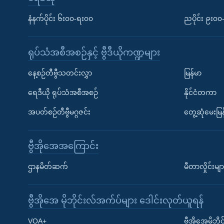
နံနက်ပိုင်း ၆း၀၀-ရး၀၀
ညပိုင်း ၉း၀
ရုပ်သံအစီအစဉ်နှင့် ဗွီဒီယိုကဏ္ဍများ
နေ့စဉ်တီဗွီသတင်းလွှာ
မြန်မာ
ရေဒီယို ရုပ်သံအစီအစဉ်
နိုင်ငံတကာ
အပတ်စဉ်တီဗွီမဂ္ဂဇင်း
တွေ့ဆုံမေးမြန
ဗွီအိုအေအကြောင်း
ဌာနမိတ်ဆက်
မီတာလှိုင်းမျာ
ဗွီအိုအေ မိုဘိုင်းလ်အက်ပ်များ ဒေါင်းလုတ်ယူရန်
Learning English
VOA+
ဗွီအိုအေမိုဘ