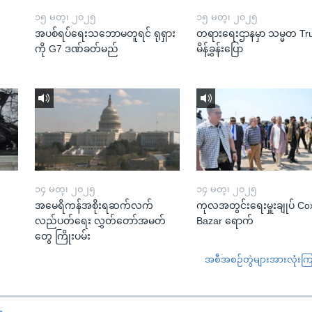
၁၅ မတ္၊ ၂၀၂၅
၁၅ မတ္၊ ၂၀၂၅
အပစ်ရပ်ရေးသဘောမတူရင် ရုရှား
တရားရေးဌာနမှာ သမ္မတ T
ကို G7 ဒဏ်ခတ်မည်
မိန့်ခွန်းပြော
၁၄ မတ္၊ ၂၀၂၅
၁၄ မတ္၊ ၂၀၂၅
အမေရိကန်အစိုးရဆက်လက်
ကုလအတွင်းရေးမှူးချုပ် Co
လည်ပတ်ရေး လွှတ်တော်အမတ်
Bazar ရောက်
တွေ ကြိုးပမ်း
အစီအစဉ်တွဲများအားလုံးကြည့