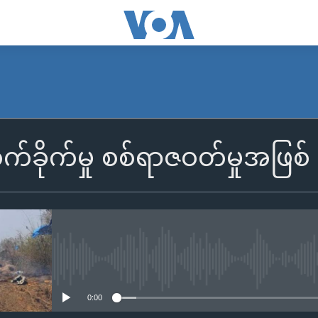
ုက်ခိုက်မှု စစ်ရာဇဝတ်မှုအဖြစ် န
No media source currently availa
0:00