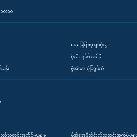
၀-၁၀း၀၀
ရေမြေခြားမှ ရုပ်ပုံလွှာ
ပိုလီဂရပ်ဖ်.အင်ဖို
်းခန်း
ဗွီအိုအေ ပုံပြရုပ်သံ
း
ိုင်းလ်သတင်းအက်ပ်-Apple
ဗွီအိုအေမိုဘိုင်းလ်သတင်းအက်ပ်-An