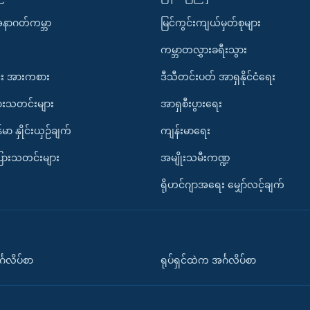
အနာဂတ်ကမ္ဘာ
မြင်ကွင်းကျယ်မှတ်စုများ
ကမ္ဘာတလွှားခရီးသွား
း အားကစား
ဒီသီတင်းပတ် အာရှနိုင်ငံရေး
ားသတင်းများ
အာရှစီးပွားရေး
်မာ နှိုင်းယှဉ်ချက်
ကျန်းမာရေး
ပြားသတင်းများ
အမျိုးသမီးကဏ္ဍ
ရိုဟင်ဂျာအရေး မျှော်လင့်ချက်
်္ဂလိပ်စာ
ရုပ်ရှင်ထဲက အင်္ဂလိပ်စာ