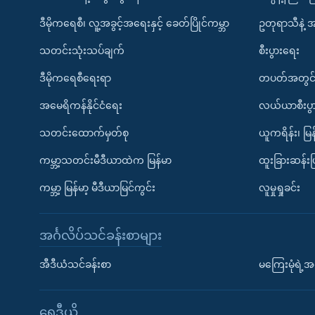
ဒီမိုကရေစီ၊ လူ့အခွင့်အရေးနှင့် ခေတ်ပြိုင်ကမ္ဘာ
ဥတုရာသီနဲ့ 
သတင်းသုံးသပ်ချက်
စီးပွားရေး
ဒီမိုကရေစီရေးရာ
တပတ်အတွင်
အမေရိကန်နိုင်ငံရေး
လယ်ယာစီးပွ
သတင်းထောက်မှတ်စု
ယူကရိန်း၊ မြန
ကမ္ဘာ့သတင်းမီဒီယာထဲက မြန်မာ
ထူးခြားဆန်း
ကမ္ဘာ့ မြန်မာ့ မီဒီယာမြင်ကွင်း
လူမှုရှုခင်း
အင်္ဂလိပ်သင်ခန်းစာများ
အီဒီယံသင်ခန်းစာ
မကြေးမုံရဲ့အင
ရေဒီယို