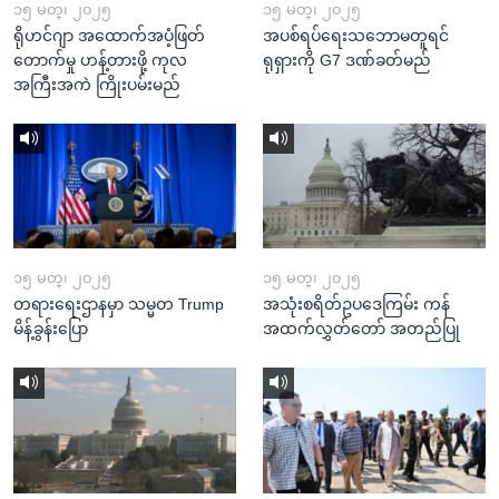
၁၅ မတ္၊ ၂၀၂၅
၁၅ မတ္၊ ၂၀၂၅
ရိုဟင်ဂျာ အထောက်အပံ့ဖြတ်
အပစ်ရပ်ရေးသဘောမတူရင်
တောက်မှု ဟန့်တားဖို့ ကုလ
ရုရှားကို G7 ဒဏ်ခတ်မည်
အကြီးအကဲ ကြိုးပမ်းမည်
၁၅ မတ္၊ ၂၀၂၅
၁၅ မတ္၊ ၂၀၂၅
တရားရေးဌာနမှာ သမ္မတ Trump
အသုံးစရိတ်ဥပဒေကြမ်း ကန်
မိန့်ခွန်းပြော
အထက်လွှတ်တော် အတည်ပြု