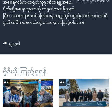
တိုက်ရိုက် လင့်ခ်
အ
အမေရိကန်က-တရုတ်ကုမ္ပဏီတချို့အပေါ်
သုတပဒေသာ အင်္ဂလိပ်စာ
ညွန်း
Learning English
ပိတ်ဆို့အရေးယူတာကို တရုတ်ကကန့်ကွက်
စာမျက်နှာ
ပြီး ဒါဟာတရားမဝင်ကြောင်းနဲ့ ကမ္ဘာ့ကုန်ပစ္စည်းထုတ်လုပ်တင်ပို့
သို့
ဗွီအိုအေ လူမှုကွန်ယက်များ
မှုကို ထိခိုက်စေတယ်လို့ စနေနေ့ကပြောခဲ့ပါတယ်။
ကျော်
ကြည့်
ရန်
မျှဝေပါ
ဘာသာစကားများ
ရှာဖွေ
ရန်
နေရာ
သို့
ဗွီဒီယို ကြည့်ရှုရန်
ကျော်
ရန်