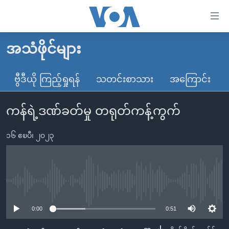
သုံး
ရ
လွယ်ကူ
အသံဖိုင်များ
မူလစာမျက်နှာ
စေ
မြန်မာ
ဗွီဒီယို ကြည့်ရှုရန်
သတင်းစာသား
အကြောင်း
သည့်
ကမ္ဘာ့သတင်းများ
Link
ကန်ရဲ့ဒဏ်ခတ်မှု တရုတ်ကန့်ကွက်
ဗွီဒီယို
နိုင်ငံတကာ
များ
သတင်းလွတ်လပ်ခွင့်
အမေရိကန်
ပင်မ
၁၆ ဧၿပီ၊ ၂၀၂၃
ရပ်ဝန်းတခု လမ်းတခု အလွန်
တရုတ်
အကြောင်းအရာ
သို့
အင်္ဂလိပ်စာလေ့လာမယ်
အစ္စရေး-ပါလက်စတိုင်း
ကျော်
အပတ်စဉ်ကဏ္ဍများ
အမေရိကန်သုံးအီဒီယံ
No media source currently available
ကြည့်
ရေဒီယိုနှင့်ရုပ်သံ အချက်အလက်များ
မကြေးမုံရဲ့ အင်္ဂလိပ်စာ
ရေဒီယို
ရန်
0:00
0:51
ပင်မ
ရေဒီယို/တီဗွီအစီအစဉ်
ရုပ်ရှင်ထဲက အင်္ဂလိပ်စာ
တီဗွီ