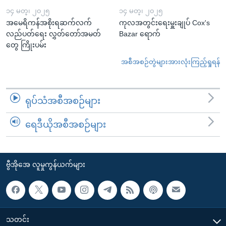
၁၄ မတ္၊ ၂၀၂၅
၁၄ မတ္၊ ၂၀၂၅
အမေရိကန်အစိုးရဆက်လက်
ကုလအတွင်းရေးမှူးချုပ် Cox's
လည်ပတ်ရေး လွှတ်တော်အမတ်
Bazar ရောက်
တွေ ကြိုးပမ်း
အစီအစဉ်တွဲများအားလုံးကြည့်ရှုရန်
ရုပ်သံအစီအစဉ်များ
ရေဒီယိုအစီအစဉ်များ
ဗွီအိုအေ လူမှုကွန်ယက်များ
သတင်း