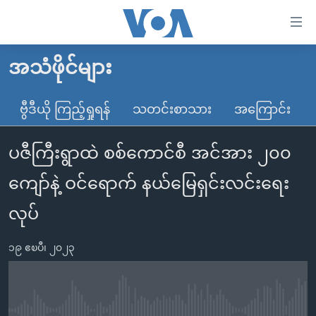
သုံး
ရ
လွယ်ကူ
အသံဖိုင်များ
မူလစာမျက်နှာ
စေ
မြန်မာ
ဗွီဒီယို ကြည့်ရှုရန်
သတင်းစာသား
အကြောင်း
သည့်
ကမ္ဘာ့သတင်းများ
Link
ပဇီကြီးရွာထဲ စစ်ကောင်စီ အင်အား ၂၀၀
ဗွီဒီယို
နိုင်ငံတကာ
များ
သတင်းလွတ်လပ်ခွင့်
အမေရိကန်
ကျော်နဲ့ ဝင်ရောက် နယ်မြေရှင်းလင်းရေး
ပင်မ
ရပ်ဝန်းတခု လမ်းတခု အလွန်
တရုတ်
အကြောင်းအရာ
လုပ်
သို့
အင်္ဂလိပ်စာလေ့လာမယ်
အစ္စရေး-ပါလက်စတိုင်း
ကျော်
၁၉ ဧၿပီ၊ ၂၀၂၃
အပတ်စဉ်ကဏ္ဍများ
အမေရိကန်သုံးအီဒီယံ
ကြည့်
ရေဒီယိုနှင့်ရုပ်သံ အချက်အလက်များ
မကြေးမုံရဲ့ အင်္ဂလိပ်စာ
ရေဒီယို
ရန်
ပင်မ
ရေဒီယို/တီဗွီအစီအစဉ်
ရုပ်ရှင်ထဲက အင်္ဂလိပ်စာ
တီဗွီ