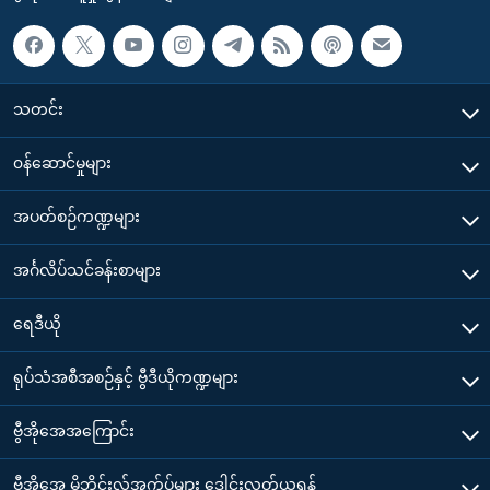
သတင်း
၀န်ဆောင်မှုများ
အပတ်စဉ်ကဏ္ဍများ
အင်္ဂလိပ်သင်ခန်းစာများ
ရေဒီယို
ရုပ်သံအစီအစဉ်နှင့် ဗွီဒီယိုကဏ္ဍများ
ဗွီအိုအေအကြောင်း
ဗွီအိုအေ မိုဘိုင်းလ်အက်ပ်များ ဒေါင်းလုတ်ယူရန်