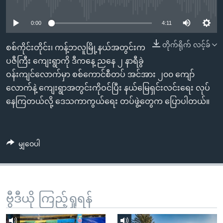
No media source currently available
အ
သုတပဒေသာ အင်္ဂလိပ်စာ
ညွန်း
Learning English
0:00
4:11
စာမျက်နှာ
သို့
ဗွီအိုအေ လူမှုကွန်ယက်များ
တိုက်ရိုက် လင့်ခ်
စစ်ကိုင်းတိုင်း၊ ကန့်ဘလူမြို့နယ်အတွင်းက
ကျော်
ပဇီကြီး ကျေးရွာကို ဒီကနေ့ ညနေ ၂ နာရီခွဲ
ကြည့်
ဝန်းကျင်လောက်မှာ စစ်ကောင်စီတပ် အင်အား ၂၀၀ ကျော်
ရန်
လောက်နဲ့ ကျေးရွာအတွင်းကိုဝင်ပြီး နယ်မြေရှင်းလင်းရေး လုပ်
ဘာသာစကားများ
ရှာဖွေ
နေကြတယ်လို့ ဒေသကာကွယ်ရေး တပ်ဖွဲ့တွေက ပြောပါတယ်။
ရန်
နေရာ
သို့
မျှဝေပါ
ကျော်
ရန်
ဗွီဒီယို ကြည့်ရှုရန်