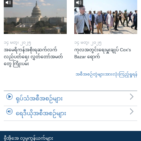
၁၄ မတ္၊ ၂၀၂၅
၁၄ မတ္၊ ၂၀၂၅
အမေရိကန်အစိုးရဆက်လက်
ကုလအတွင်းရေးမှူးချုပ် Cox's
လည်ပတ်ရေး လွှတ်တော်အမတ်
Bazar ရောက်
တွေ ကြိုးပမ်း
အစီအစဉ်တွဲများအားလုံးကြည့်ရှုရန်
ရုပ်သံအစီအစဉ်များ
ရေဒီယိုအစီအစဉ်များ
ဗွီအိုအေ လူမှုကွန်ယက်များ