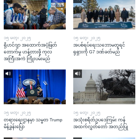
၁၅ မတ္၊ ၂၀၂၅
၁၅ မတ္၊ ၂၀၂၅
ရိုဟင်ဂျာ အထောက်အပံ့ဖြတ်
အပစ်ရပ်ရေးသဘောမတူရင်
တောက်မှု ဟန့်တားဖို့ ကုလ
ရုရှားကို G7 ဒဏ်ခတ်မည်
အကြီးအကဲ ကြိုးပမ်းမည်
၁၅ မတ္၊ ၂၀၂၅
၁၅ မတ္၊ ၂၀၂၅
တရားရေးဌာနမှာ သမ္မတ Trump
အသုံးစရိတ်ဥပဒေကြမ်း ကန်
မိန့်ခွန်းပြော
အထက်လွှတ်တော် အတည်ပြု