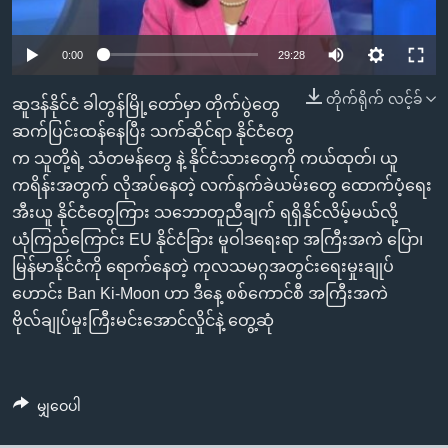
အ
သုတပဒေသာ အင်္ဂလိပ်စာ
ညွန်း
Learning English
0:00
29:28
စာမျက်နှာ
သို့
ဗွီအိုအေ လူမှုကွန်ယက်များ
တိုက်ရိုက် လင့်ခ်
ဆူဒန်နိုင်ငံ ခါတွန်မြို့တော်မှာ တိုက်ပွဲတွေ
ကျော်
ဆက်ပြင်းထန်နေပြီး သက်ဆိုင်ရာ နိုင်ငံတွေ
ကြည့်
က သူတို့ရဲ့ သံတမန်တွေ နဲ့ နိုင်ငံသားတွေကို ကယ်ထုတ်၊ ယူ
ရန်
ဘာသာစကားများ
ကရိန်းအတွက် လိုအပ်နေတဲ့ လက်နက်ခဲယမ်းတွေ ထောက်ပံ့ရေး
ရှာဖွေ
အီးယူ နိုင်ငံတွေကြား သဘောတူညီချက် ရရှိနိုင်လိမ့်မယ်လို့
ရန်
ယုံကြည်ကြောင်း EU နိုင်ငံခြား မူဝါဒရေးရာ အကြီးအကဲ ပြော၊
နေရာ
မြန်မာနိုင်ငံကို ရောက်နေတဲ့ ကုလသမဂ္ဂအတွင်းရေးမှုးချုပ်
သို့
ဟောင်း Ban Ki-Moon ဟာ ဒီနေ့ စစ်ကောင်စီ အကြီးအကဲ
ကျော်
ဗိုလ်ချုပ်မှုးကြီးမင်းအောင်လှိုင်နဲ့ တွေ့ဆုံ
ရန်
မျှဝေပါ