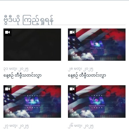
ဗွီဒီယို ကြည့်ရှုရန်
၃၁ မတ္၊ ၂၀၂၅
၂၈ မတ္၊ ၂၀၂၅
နေ့စဉ် တီဗွီသတင်းလွှာ
နေ့စဉ် တီဗွီသတင်းလွှာ
၂၇ မတ္၊ ၂၀၂၅
၂၆ မတ္၊ ၂၀၂၅