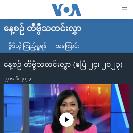
သုံး
ရ
လွယ်ကူ
နေ့စဉ် တီဗွီသတင်းလွှာ
မူလစာမျက်နှာ
စေ
မြန်မာ
ဗွီဒီယို ကြည့်ရှုရန်
အကြောင်း
သည့်
ကမ္ဘာ့သတင်းများ
Link
နေ့စဉ် တီဗွီသတင်းလွှာ (ဧပြီ ၂၄၊ ၂၀၂၃)
ဗွီဒီယို
နိုင်ငံတကာ
များ
သတင်းလွတ်လပ်ခွင့်
အမေရိကန်
ပင်မ
၂၄ ဧၿပီ၊ ၂၀၂၃
ရပ်ဝန်းတခု လမ်းတခု အလွန်
တရုတ်
အကြောင်းအရာ
သို့
အင်္ဂလိပ်စာလေ့လာမယ်
အစ္စရေး-ပါလက်စတိုင်း
ကျော်
အပတ်စဉ်ကဏ္ဍများ
အမေရိကန်သုံးအီဒီယံ
ကြည့်
ရေဒီယိုနှင့်ရုပ်သံ အချက်အလက်များ
မကြေးမုံရဲ့ အင်္ဂလိပ်စာ
ရေဒီယို
ရန်
No media source currently available
ပင်မ
ရေဒီယို/တီဗွီအစီအစဉ်
ရုပ်ရှင်ထဲက အင်္ဂလိပ်စာ
တီဗွီ