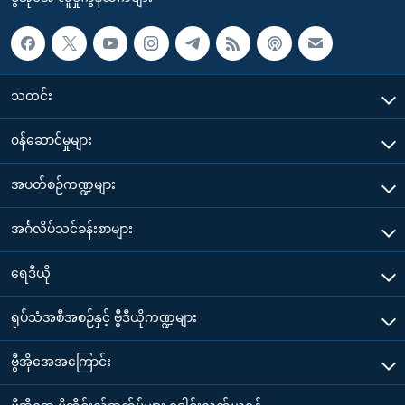
သတင်း
၀န်ဆောင်မှုများ
အပတ်စဉ်ကဏ္ဍများ
အင်္ဂလိပ်သင်ခန်းစာများ
ရေဒီယို
ရုပ်သံအစီအစဉ်နှင့် ဗွီဒီယိုကဏ္ဍများ
ဗွီအိုအေအကြောင်း