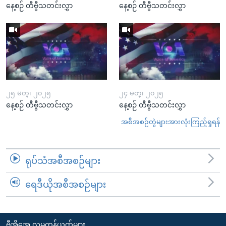
နေ့စဉ် တီဗွီသတင်းလွှာ
နေ့စဉ် တီဗွီသတင်းလွှာ
၂၅ မတ္၊ ၂၀၂၅
၂၄ မတ္၊ ၂၀၂၅
နေ့စဉ် တီဗွီသတင်းလွှာ
နေ့စဉ် တီဗွီသတင်းလွှာ
အစီအစဉ်တွဲများအားလုံးကြည့်ရှုရန်
ရုပ်သံအစီအစဉ်များ
ရေဒီယိုအစီအစဉ်များ
ဗွီအိုအေ လူမှုကွန်ယက်များ