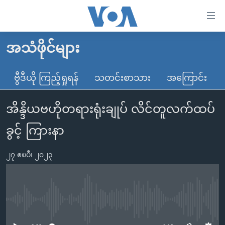
သုံး
ရ
လွယ်ကူ
အသံဖိုင်များ
မူလစာမျက်နှာ
စေ
မြန်မာ
ဗွီဒီယို ကြည့်ရှုရန်
သတင်းစာသား
အကြောင်း
သည့်
ကမ္ဘာ့သတင်းများ
Link
အိန္ဒိယဗဟိုတရားရုံးချုပ် လိင်တူလက်ထပ်
ဗွီဒီယို
နိုင်ငံတကာ
များ
သတင်းလွတ်လပ်ခွင့်
အမေရိကန်
ခွင့် ကြားနာ
ပင်မ
ရပ်ဝန်းတခု လမ်းတခု အလွန်
တရုတ်
အကြောင်းအရာ
၂၇ ဧၿပီ၊ ၂၀၂၃
သို့
အင်္ဂလိပ်စာလေ့လာမယ်
အစ္စရေး-ပါလက်စတိုင်း
ကျော်
အပတ်စဉ်ကဏ္ဍများ
အမေရိကန်သုံးအီဒီယံ
ကြည့်
ရေဒီယိုနှင့်ရုပ်သံ အချက်အလက်များ
မကြေးမုံရဲ့ အင်္ဂလိပ်စာ
ရေဒီယို
ရန်
No media source currently available
ပင်မ
ရေဒီယို/တီဗွီအစီအစဉ်
ရုပ်ရှင်ထဲက အင်္ဂလိပ်စာ
တီဗွီ