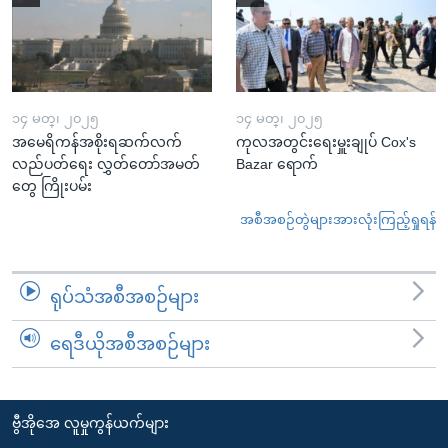
၁၄ မတ္၊ ၂၀၂၅
၁၄ မတ္၊ ၂၀၂၅
အမေရိကန်အစိုးရဆက်လက်
ကုလအတွင်းရေးမှူးချုပ် Cox's
လည်ပတ်ရေး လွှတ်တော်အမတ်
Bazar ရောက်
တွေ ကြိုးပမ်း
အစီအစဉ်တွဲများအားလုံးကြည့်ရှုရန်
ရုပ်သံအစီအစဉ်များ
ရေဒီယိုအစီအစဉ်များ
ဗွီအိုအေ လူမှုကွန်ယက်များ