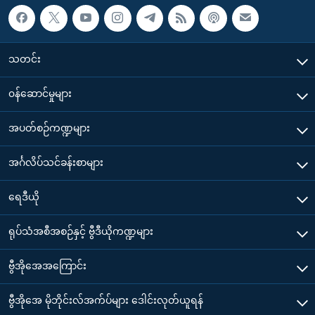
သတင်း
၀န်ဆောင်မှုများ
အပတ်စဉ်ကဏ္ဍများ
အင်္ဂလိပ်သင်ခန်းစာများ
ရေဒီယို
ရုပ်သံအစီအစဉ်နှင့် ဗွီဒီယိုကဏ္ဍများ
ဗွီအိုအေအကြောင်း
ဗွီအိုအေ မိုဘိုင်းလ်အက်ပ်များ ဒေါင်းလုတ်ယူရန်