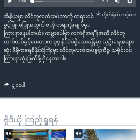
အ
0:00
1:13
သုတပဒေသာ အင်္ဂလိပ်စာ
ညွန်း
Learning English
တိုက်ရိုက် လင့်ခ်
အိန္ဒိယမှာ လိင်တူလက်ထပ်တာကို တရားဝင်
စာမျက်နှာ
ခွင့်ပြု၊ မပြုအတွက် ဗဟို တရားရုံးချုပ်မှာ
သို့
ဗွီအိုအေ လူမှုကွန်ယက်များ
ကြားနာနေပါတယ်။ ကမ္ဘာပေါ်မှာ လက်ရှိအချိန်အထိ လိင်တူ
ကျော်
လက်ထပ်ခွင့်ပေးတာက ၃၄ နိုင်ငံပဲရှိသေးချိန်မှာ လူဦးရေအများ
ကြည့်
ဆုံး ဒီမိုကရေစီနိုင်ငံကြီးမှာ လိင်တူလက်ထပ်ခွင့်ကိစ္စ သမိုင်းဝင်
ရန်
ဘာသာစကားများ
ကြားနာဆုံးဖြတ်ဖို့ ရှိနေတာပါ။
ရှာဖွေ
ရန်
နေရာ
မျှဝေပါ
သို့
ကျော်
ရန်
ဗွီဒီယို ကြည့်ရှုရန်