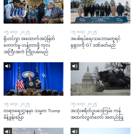
၁၅ မတ္၊ ၂၀၂၅
၁၅ မတ္၊ ၂၀၂၅
ရိုဟင်ဂျာ အထောက်အပံ့ဖြတ်
အပစ်ရပ်ရေးသဘောမတူရင်
တောက်မှု ဟန့်တားဖို့ ကုလ
ရုရှားကို G7 ဒဏ်ခတ်မည်
အကြီးအကဲ ကြိုးပမ်းမည်
၁၅ မတ္၊ ၂၀၂၅
၁၅ မတ္၊ ၂၀၂၅
တရားရေးဌာနမှာ သမ္မတ Trump
အသုံးစရိတ်ဥပဒေကြမ်း ကန်
မိန့်ခွန်းပြော
အထက်လွှတ်တော် အတည်ပြု