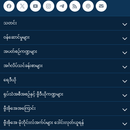
သတင်း
၀န်ဆောင်မှုများ
အပတ်စဉ်ကဏ္ဍများ
အင်္ဂလိပ်သင်ခန်းစာများ
ရေဒီယို
ရုပ်သံအစီအစဉ်နှင့် ဗွီဒီယိုကဏ္ဍများ
ဗွီအိုအေအကြောင်း
ဗွီအိုအေ မိုဘိုင်းလ်အက်ပ်များ ဒေါင်းလုတ်ယူရန်