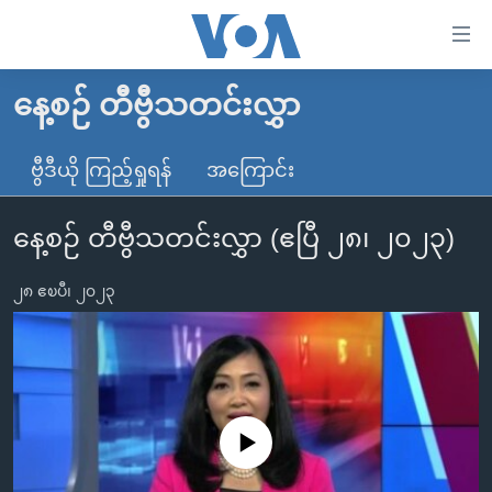
သုံး
ရ
လွယ်ကူ
နေ့စဉ် တီဗွီသတင်းလွှာ
မူလစာမျက်နှာ
စေ
မြန်မာ
ဗွီဒီယို ကြည့်ရှုရန်
အကြောင်း
သည့်
ကမ္ဘာ့သတင်းများ
Link
နေ့စဉ် တီဗွီသတင်းလွှာ (ဧပြီ ၂၈၊ ၂၀၂၃)
ဗွီဒီယို
နိုင်ငံတကာ
များ
သတင်းလွတ်လပ်ခွင့်
အမေရိကန်
ပင်မ
၂၈ ဧၿပီ၊ ၂၀၂၃
ရပ်ဝန်းတခု လမ်းတခု အလွန်
တရုတ်
အကြောင်းအရာ
သို့
အင်္ဂလိပ်စာလေ့လာမယ်
အစ္စရေး-ပါလက်စတိုင်း
ကျော်
အပတ်စဉ်ကဏ္ဍများ
အမေရိကန်သုံးအီဒီယံ
ကြည့်
ရေဒီယိုနှင့်ရုပ်သံ အချက်အလက်များ
မကြေးမုံရဲ့ အင်္ဂလိပ်စာ
ရေဒီယို
ရန်
No media source currently available
ပင်မ
ရေဒီယို/တီဗွီအစီအစဉ်
ရုပ်ရှင်ထဲက အင်္ဂလိပ်စာ
တီဗွီ