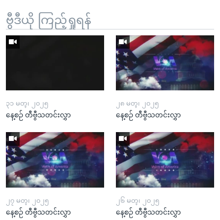
ဗွီဒီယို ကြည့်ရှုရန်
၃၁ မတ္၊ ၂၀၂၅
၂၈ မတ္၊ ၂၀၂၅
နေ့စဉ် တီဗွီသတင်းလွှာ
နေ့စဉ် တီဗွီသတင်းလွှာ
၂၇ မတ္၊ ၂၀၂၅
၂၆ မတ္၊ ၂၀၂၅
နေ့စဉ် တီဗွီသတင်းလွှာ
နေ့စဉ် တီဗွီသတင်းလွှာ