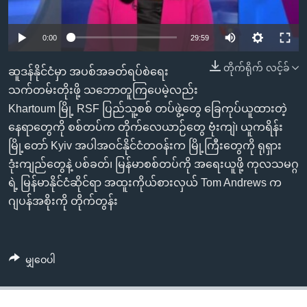
အ
သုတပဒေသာ အင်္ဂလိပ်စာ
ညွန်း
Learning English
0:00
29:59
စာမျက်နှာ
သို့
ဗွီအိုအေ လူမှုကွန်ယက်များ
တိုက်ရိုက် လင့်ခ်
ဆူဒန်နိုင်ငံမှာ အပစ်အခတ်ရပ်စဲရေး
ကျော်
သက်တမ်းတိုးဖို့ သဘောတူကြပေမဲ့လည်း
ကြည့်
Khartoum မြို့ RSF ပြည်သူ့စစ် တပ်ဖွဲ့တွေ ခြေကုပ်ယူထားတဲ့
ရန်
ဘာသာစကားများ
နေရာတွေကို စစ်တပ်က တိုက်လေယာဉ်တွေ ဗုံးကျဲ၊ ယူကရိန်း
ရှာဖွေ
မြို့တော် Kyiv အပါအဝင်နိုင်ငံတဝန်းက မြို့ကြီးတွေကို ရုရှား
ရန်
ဒုံးကျည်တွေနဲ့ ပစ်ခတ်၊ မြန်မာစစ်တပ်ကို အရေးယူဖို့ ကုလသမဂ္ဂ
နေရာ
ရဲ့ မြန်မာနိုင်ငံဆိုင်ရာ အထူးကိုယ်စားလှယ် Tom Andrews က
သို့
ဂျပန်အစိုးကို တိုက်တွန်း
ကျော်
ရန်
မျှဝေပါ