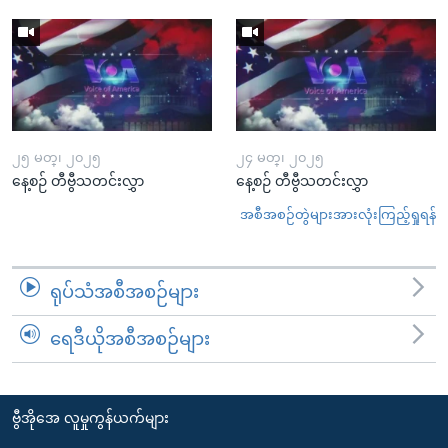
၂၅ မတ္၊ ၂၀၂၅
၂၄ မတ္၊ ၂၀၂၅
နေ့စဉ် တီဗွီသတင်းလွှာ
နေ့စဉ် တီဗွီသတင်းလွှာ
အစီအစဉ်တွဲများအားလုံးကြည့်ရှုရန်
ရုပ်သံအစီအစဉ်များ
ရေဒီယိုအစီအစဉ်များ
ဗွီအိုအေ လူမှုကွန်ယက်များ