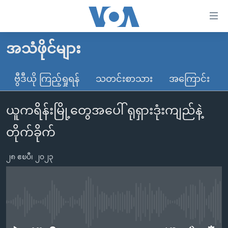
သုံး
ရ
လွယ်ကူ
အသံဖိုင်များ
မူလစာမျက်နှာ
စေ
မြန်မာ
ဗွီဒီယို ကြည့်ရှုရန်
သတင်းစာသား
အကြောင်း
သည့်
ကမ္ဘာ့သတင်းများ
Link
ယူကရိန်းမြို့တွေအပေါ် ရုရှားဒုံးကျည်နဲ့
ဗွီဒီယို
နိုင်ငံတကာ
များ
သတင်းလွတ်လပ်ခွင့်
အမေရိကန်
တိုက်ခိုက်
ပင်မ
ရပ်ဝန်းတခု လမ်းတခု အလွန်
တရုတ်
အကြောင်းအရာ
၂၈ ဧၿပီ၊ ၂၀၂၃
သို့
အင်္ဂလိပ်စာလေ့လာမယ်
အစ္စရေး-ပါလက်စတိုင်း
ကျော်
အပတ်စဉ်ကဏ္ဍများ
အမေရိကန်သုံးအီဒီယံ
ကြည့်
ရေဒီယိုနှင့်ရုပ်သံ အချက်အလက်များ
မကြေးမုံရဲ့ အင်္ဂလိပ်စာ
ရေဒီယို
ရန်
No media source currently available
ပင်မ
ရေဒီယို/တီဗွီအစီအစဉ်
ရုပ်ရှင်ထဲက အင်္ဂလိပ်စာ
တီဗွီ