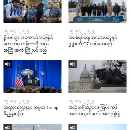
၁၅ မတ္၊ ၂၀၂၅
၁၅ မတ္၊ ၂၀၂၅
ရိုဟင်ဂျာ အထောက်အပံ့ဖြတ်
အပစ်ရပ်ရေးသဘောမတူရင်
တောက်မှု ဟန့်တားဖို့ ကုလ
ရုရှားကို G7 ဒဏ်ခတ်မည်
အကြီးအကဲ ကြိုးပမ်းမည်
၁၅ မတ္၊ ၂၀၂၅
၁၅ မတ္၊ ၂၀၂၅
တရားရေးဌာနမှာ သမ္မတ Trump
အသုံးစရိတ်ဥပဒေကြမ်း ကန်
မိန့်ခွန်းပြော
အထက်လွှတ်တော် အတည်ပြု