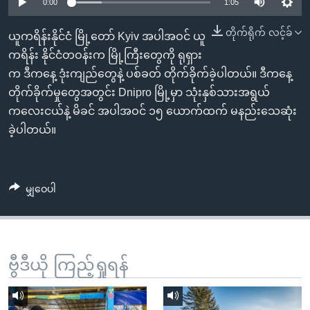
အ
0:00
1:05
သုတပဒေသာ အင်္ဂလိပ်စာ
ညွန်း
Learning English
တိုက်ရိုက် လင့်ခ်
ယူကရိန်းနိုင်ငံ မြို့တော် Kyiv အပါအဝင် ယူ
စာမျက်နှာ
ကရိန်း နိုင်ငံတဝန်းက မြို့ကြီးတွေကို ရုရှား
သို့
ဗွီအိုအေ လူမှုကွန်ယက်များ
က ဒီကနေ့ ဒုံးကျည်တွေနဲ့ ပစ်ခတ် တိုက်ခိုက်ခဲ့ပါတယ်။ ဒီကနေ့
ကျော်
တိုက်ခိုက်မှုတွေအတွင်း Dnipro မြို့မှာ သုံးနှစ်သားအရွယ်
ကြည့်
ကလေးငယ်နဲ့ မိခင် အပါအဝင် ၁၅ ယောက်ထက် မနည်းသေဆုံး
ရန်
ဘာသာစကားများ
ခဲ့ပါတယ်။
ရှာဖွေ
ရန်
နေရာ
မျှဝေပါ
သို့
ကျော်
ရန်
ဗွီဒီယို ကြည့်ရှုရန်