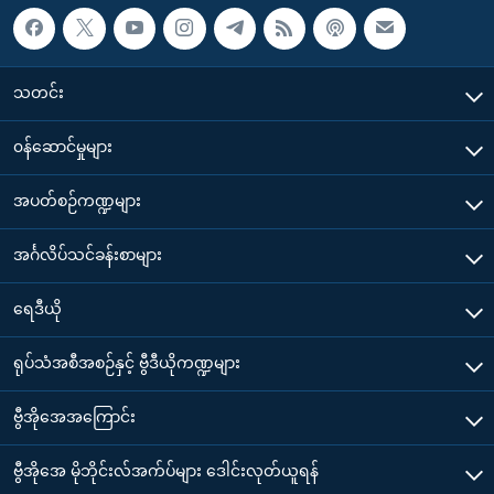
သတင်း
၀န်ဆောင်မှုများ
အပတ်စဉ်ကဏ္ဍများ
အင်္ဂလိပ်သင်ခန်းစာများ
ရေဒီယို
ရုပ်သံအစီအစဉ်နှင့် ဗွီဒီယိုကဏ္ဍများ
ဗွီအိုအေအကြောင်း
ဗွီအိုအေ မိုဘိုင်းလ်အက်ပ်များ ဒေါင်းလုတ်ယူရန်