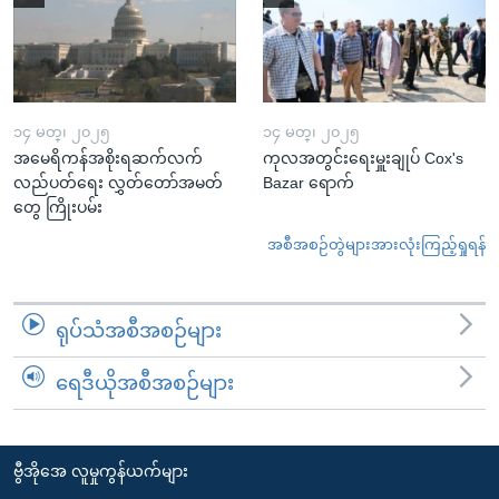
၁၄ မတ္၊ ၂၀၂၅
၁၄ မတ္၊ ၂၀၂၅
အမေရိကန်အစိုးရဆက်လက်
ကုလအတွင်းရေးမှူးချုပ် Cox's
လည်ပတ်ရေး လွှတ်တော်အမတ်
Bazar ရောက်
တွေ ကြိုးပမ်း
အစီအစဉ်တွဲများအားလုံးကြည့်ရှုရန်
ရုပ်သံအစီအစဉ်များ
ရေဒီယိုအစီအစဉ်များ
ဗွီအိုအေ လူမှုကွန်ယက်များ