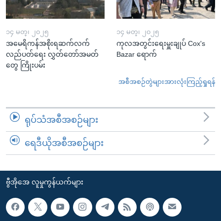
၁၄ မတ္၊ ၂၀၂၅
၁၄ မတ္၊ ၂၀၂၅
အမေရိကန်အစိုးရဆက်လက်
ကုလအတွင်းရေးမှူးချုပ် Cox's
လည်ပတ်ရေး လွှတ်တော်အမတ်
Bazar ရောက်
တွေ ကြိုးပမ်း
အစီအစဉ်တွဲများအားလုံးကြည့်ရှုရန်
ရုပ်သံအစီအစဉ်များ
ရေဒီယိုအစီအစဉ်များ
ဗွီအိုအေ လူမှုကွန်ယက်များ