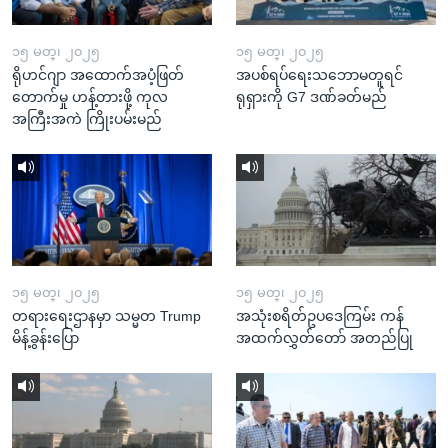
၁၅ မတ္၊ ၂၀၂၅
၁၅ မတ္၊ ၂၀၂၅
ရိုဟင်ဂျာ အထောက်အပံ့ဖြတ်
အပစ်ရပ်ရေးသဘောမတူရင်
တောက်မှု ဟန့်တားဖို့ ကုလ
ရုရှားကို G7 ဒဏ်ခတ်မည်
အကြီးအကဲ ကြိုးပမ်းမည်
၁၅ မတ္၊ ၂၀၂၅
၁၅ မတ္၊ ၂၀၂၅
တရားရေးဌာနမှာ သမ္မတ Trump
အသုံးစရိတ်ဥပဒေကြမ်း ကန်
မိန့်ခွန်းပြော
အထက်လွှတ်တော် အတည်ပြု