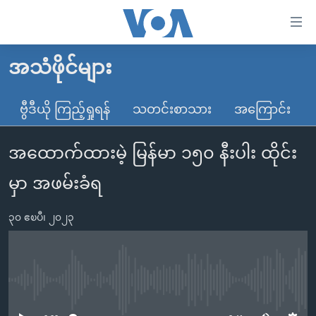
သုံး
ရ
လွယ်ကူ
အသံဖိုင်များ
မူလစာမျက်နှာ
စေ
မြန်မာ
ဗွီဒီယို ကြည့်ရှုရန်
သတင်းစာသား
အကြောင်း
သည့်
ကမ္ဘာ့သတင်းများ
Link
အထောက်ထားမဲ့ မြန်မာ ၁၅၀ နီးပါး ထိုင်း
ဗွီဒီယို
နိုင်ငံတကာ
များ
သတင်းလွတ်လပ်ခွင့်
အမေရိကန်
မှာ အဖမ်းခံရ
ပင်မ
ရပ်ဝန်းတခု လမ်းတခု အလွန်
တရုတ်
အကြောင်းအရာ
၃၀ ဧၿပီ၊ ၂၀၂၃
သို့
အင်္ဂလိပ်စာလေ့လာမယ်
အစ္စရေး-ပါလက်စတိုင်း
ကျော်
အပတ်စဉ်ကဏ္ဍများ
အမေရိကန်သုံးအီဒီယံ
ကြည့်
ရေဒီယိုနှင့်ရုပ်သံ အချက်အလက်များ
မကြေးမုံရဲ့ အင်္ဂလိပ်စာ
ရေဒီယို
ရန်
No media source currently available
ပင်မ
ရေဒီယို/တီဗွီအစီအစဉ်
ရုပ်ရှင်ထဲက အင်္ဂလိပ်စာ
တီဗွီ