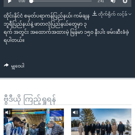
အ
0:00
2:41
သုတပဒေသာ အင်္ဂလိပ်စာ
ညွန်း
Learning English
တိုက်ရိုက် လင့်ခ်
ထိုင်းနိုင်ငံ စမုတ်ပရာကန်ပြည်နယ်၊ ကမ်ချန
စာမျက်နှာ
ဘူရီပြည်နယ်နဲ့ ဖာတလုံပြည်နယ်တွေမှာ ၃
သို့
ဗွီအိုအေ လူမှုကွန်ယက်များ
ရက် အတွင်း အထောက်အထားမဲ့ မြန်မာ ၁၅၀ နီးပါး ဖမ်းဆီးခံခဲ့
ကျော်
ရပါတယ်။
ကြည့်
ရန်
ဘာသာစကားများ
ရှာဖွေ
မျှဝေပါ
ရန်
နေရာ
သို့
ကျော်
ဗွီဒီယို ကြည့်ရှုရန်
ရန်