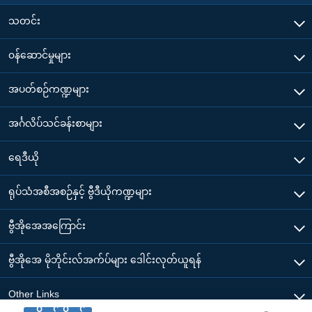
သတင်း
၀န်ဆောင်မှုများ
အပတ်စဉ်ကဏ္ဍများ
အင်္ဂလိပ်သင်ခန်းစာများ
ရေဒီယို
ရုပ်သံအစီအစဉ်နှင့် ဗွီဒီယိုကဏ္ဍများ
ဗွီအိုအေအကြောင်း
ဗွီအိုအေ မိုဘိုင်းလ်အက်ပ်များ ဒေါင်းလုတ်ယူရန်
Other Links