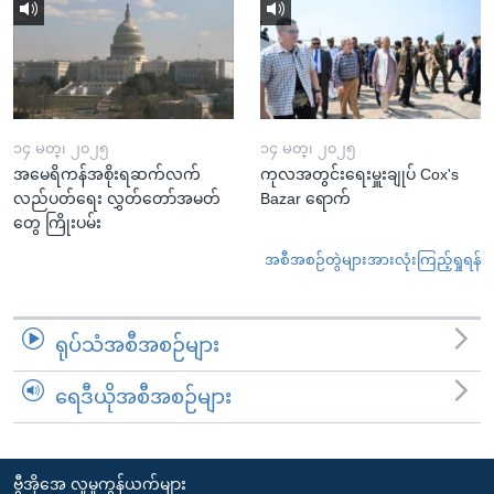
၁၄ မတ္၊ ၂၀၂၅
၁၄ မတ္၊ ၂၀၂၅
အမေရိကန်အစိုးရဆက်လက်
ကုလအတွင်းရေးမှူးချုပ် Cox's
လည်ပတ်ရေး လွှတ်တော်အမတ်
Bazar ရောက်
တွေ ကြိုးပမ်း
အစီအစဉ်တွဲများအားလုံးကြည့်ရှုရန်
ရုပ်သံအစီအစဉ်များ
ရေဒီယိုအစီအစဉ်များ
ဗွီအိုအေ လူမှုကွန်ယက်များ