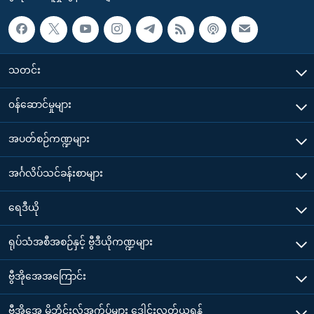
သတင်း
၀န်ဆောင်မှုများ
အပတ်စဉ်ကဏ္ဍများ
အင်္ဂလိပ်သင်ခန်းစာများ
ရေဒီယို
ရုပ်သံအစီအစဉ်နှင့် ဗွီဒီယိုကဏ္ဍများ
ဗွီအိုအေအကြောင်း
ဗွီအိုအေ မိုဘိုင်းလ်အက်ပ်များ ဒေါင်းလုတ်ယူရန်