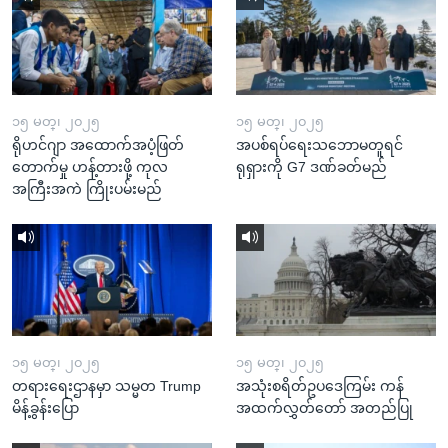
၁၅ မတ္၊ ၂၀၂၅
၁၅ မတ္၊ ၂၀၂၅
ရိုဟင်ဂျာ အထောက်အပံ့ဖြတ်
အပစ်ရပ်ရေးသဘောမတူရင်
တောက်မှု ဟန့်တားဖို့ ကုလ
ရုရှားကို G7 ဒဏ်ခတ်မည်
အကြီးအကဲ ကြိုးပမ်းမည်
၁၅ မတ္၊ ၂၀၂၅
၁၅ မတ္၊ ၂၀၂၅
တရားရေးဌာနမှာ သမ္မတ Trump
အသုံးစရိတ်ဥပဒေကြမ်း ကန်
မိန့်ခွန်းပြော
အထက်လွှတ်တော် အတည်ပြု