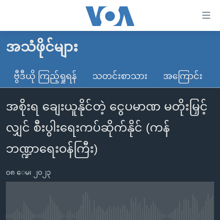
သုံး
ရ
လွယ်ကူ
အသံဖိုင်များ
မူလစာမျက်နှာ
စေ
မြန်မာ
ဗွီဒီယို ကြည့်ရှုရန်
သတင်းစာသား
အကြောင်း
သည့်
ကမ္ဘာ့သတင်းများ
Link
အစိုးရ ချေးယူနိုင်တဲ့ ငွေပမာဏ မတိုးမြှင့်
ဗွီဒီယို
နိုင်ငံတကာ
များ
သတင်းလွတ်လပ်ခွင့်
အမေရိကန်
လျှင် စီးပွါးရေးကပ်ဆိုက်နိုင် (ကန်
ပင်မ
ရပ်ဝန်းတခု လမ်းတခု အလွန်
တရုတ်
အကြောင်းအရာ
ဘဏ္ဍာရေးဝန်ကြီး)
သို့
အင်္ဂလိပ်စာလေ့လာမယ်
အစ္စရေး-ပါလက်စတိုင်း
ကျော်
၀၈ ေမ၊ ၂၀၂၃
အပတ်စဉ်ကဏ္ဍများ
အမေရိကန်သုံးအီဒီယံ
ကြည့်
ရေဒီယိုနှင့်ရုပ်သံ အချက်အလက်များ
မကြေးမုံရဲ့ အင်္ဂလိပ်စာ
ရေဒီယို
ရန်
ပင်မ
ရေဒီယို/တီဗွီအစီအစဉ်
ရုပ်ရှင်ထဲက အင်္ဂလိပ်စာ
တီဗွီ