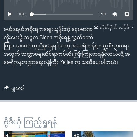
No media source currently available
အ
သုတပဒေသာ အင်္ဂလိပ်စာ
ညွန်း
Learning English
0:00
1:19
စာမျက်နှာ
သို့
ဗွီအိုအေ လူမှုကွန်ယက်များ
တိုက်ရိုက် လင့်ခ်
ဖယ်ဒရယ်အစိုးရကချေးယူနိုင်တဲ့ ငွေပမာဏ
ကျော်
တိုးပေးဖို့ သမ္မတ Biden အစိုးရနဲ့ လွှတ်တော်
ကြည့်
ကြား သဘောတူညီမှုမရရင်တော့ အမေရိကန်နဲ့ကမ္ဘာ့စီးပွားရေး
ရန်
အတွက် ဘဏ္ဍာရေးဆိုင်ရာကပ်ဆိုးကြီးကြုံလာရနိုင်တယ်လို့ အ
ဘာသာစကားများ
ရှာဖွေ
မေရိကန်ဘဏ္ဍာရေးဝန်ကြီး Yellen က သတိပေးပါတယ်။
ရန်
နေရာ
သို့
မျှဝေပါ
ကျော်
ရန်
ဗွီဒီယို ကြည့်ရှုရန်