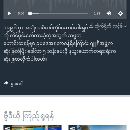
No media source currently available
အ
သုတပဒေသာ အင်္ဂလိပ်စာ
ညွန်း
Learning English
0:00
1:29
စာမျက်နှာ
သို့
ဗွီအိုအေ လူမှုကွန်ယက်များ
တိုက်ရိုက် လင့်ခ်
၁၉၉၆ မှာ အမျိုးသမီးပင်တိုင်ဆောင်းပါးရှင်
ကျော်
ကို လိင်ပိုင်းစော်ကားခဲ့တဲ့အတွက် သမ္မတ
ကြည့်
ဟောင်းထရမ့်မှာ ဥပဒေအရတာဝန်ရှိကြောင်း ဂျူရီအဖွဲ့က
ရန်
ဆုံးဖြတ်ပြီး ဒေါ်လာ ၅ သန်းပေးဖို့ နယူးယောက်တရားရုံးက
ဘာသာစကားများ
ရှာဖွေ
ဆုံးဖြတ်လိုက်ပါတယ်။
ရန်
နေရာ
သို့
မျှဝေပါ
ကျော်
ရန်
ဗွီဒီယို ကြည့်ရှုရန်