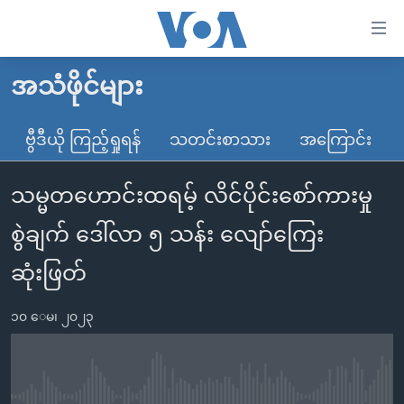
သုံး
ရ
လွယ်ကူ
အသံဖိုင်များ
မူလစာမျက်နှာ
စေ
မြန်မာ
ဗွီဒီယို ကြည့်ရှုရန်
သတင်းစာသား
အကြောင်း
သည့်
ကမ္ဘာ့သတင်းများ
Link
သမ္မတဟောင်းထရမ့် လိင်ပိုင်းစော်ကားမှု
ဗွီဒီယို
နိုင်ငံတကာ
များ
သတင်းလွတ်လပ်ခွင့်
အမေရိကန်
စွဲချက် ဒေါ်လာ ၅ သန်း လျော်ကြေး
ပင်မ
ရပ်ဝန်းတခု လမ်းတခု အလွန်
တရုတ်
အကြောင်းအရာ
ဆုံးဖြတ်
သို့
အင်္ဂလိပ်စာလေ့လာမယ်
အစ္စရေး-ပါလက်စတိုင်း
ကျော်
၁၀ ေမ၊ ၂၀၂၃
အပတ်စဉ်ကဏ္ဍများ
အမေရိကန်သုံးအီဒီယံ
ကြည့်
ရေဒီယိုနှင့်ရုပ်သံ အချက်အလက်များ
မကြေးမုံရဲ့ အင်္ဂလိပ်စာ
ရေဒီယို
ရန်
ပင်မ
ရေဒီယို/တီဗွီအစီအစဉ်
ရုပ်ရှင်ထဲက အင်္ဂလိပ်စာ
တီဗွီ