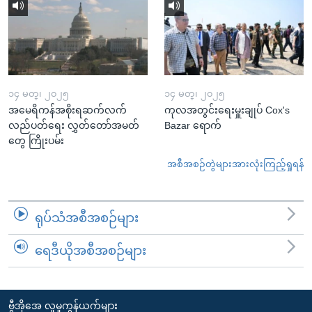
၁၄ မတ္၊ ၂၀၂၅
၁၄ မတ္၊ ၂၀၂၅
အမေရိကန်အစိုးရဆက်လက်
ကုလအတွင်းရေးမှူးချုပ် Cox's
လည်ပတ်ရေး လွှတ်တော်အမတ်
Bazar ရောက်
တွေ ကြိုးပမ်း
အစီအစဉ်တွဲများအားလုံးကြည့်ရှုရန်
ရုပ်သံအစီအစဉ်များ
ရေဒီယိုအစီအစဉ်များ
ဗွီအိုအေ လူမှုကွန်ယက်များ