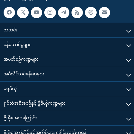
သတင်း
၀န်ဆောင်မှုများ
အပတ်စဉ်ကဏ္ဍများ
အင်္ဂလိပ်သင်ခန်းစာများ
ရေဒီယို
ရုပ်သံအစီအစဉ်နှင့် ဗွီဒီယိုကဏ္ဍများ
ဗွီအိုအေအကြောင်း
ဗွီအိုအေ မိုဘိုင်းလ်အက်ပ်များ ဒေါင်းလုတ်ယူရန်