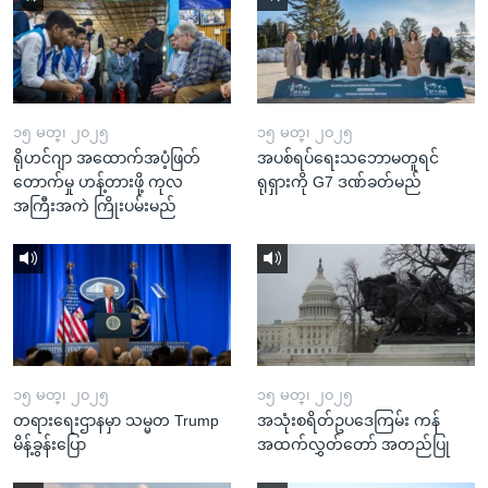
၁၅ မတ္၊ ၂၀၂၅
၁၅ မတ္၊ ၂၀၂၅
ရိုဟင်ဂျာ အထောက်အပံ့ဖြတ်
အပစ်ရပ်ရေးသဘောမတူရင်
တောက်မှု ဟန့်တားဖို့ ကုလ
ရုရှားကို G7 ဒဏ်ခတ်မည်
အကြီးအကဲ ကြိုးပမ်းမည်
၁၅ မတ္၊ ၂၀၂၅
၁၅ မတ္၊ ၂၀၂၅
တရားရေးဌာနမှာ သမ္မတ Trump
အသုံးစရိတ်ဥပဒေကြမ်း ကန်
မိန့်ခွန်းပြော
အထက်လွှတ်တော် အတည်ပြု