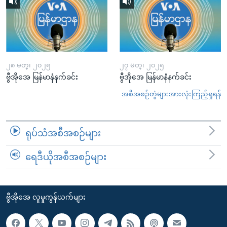
၂၈ မတ္၊ ၂၀၂၅
၂၇ မတ္၊ ၂၀၂၅
ဗွီအိုအေ မြန်မာနံနက်ခင်း
ဗွီအိုအေ မြန်မာနံနက်ခင်း
အစီအစဉ်တွဲများအားလုံးကြည့်ရှုရန်
ရုပ်သံအစီအစဉ်များ
ရေဒီယိုအစီအစဉ်များ
ဗွီအိုအေ လူမှုကွန်ယက်များ