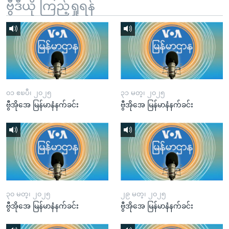
ဗွီဒီယို ကြည့်ရှုရန်
၀၁ ဧၿပီ၊ ၂၀၂၅
၃၁ မတ္၊ ၂၀၂၅
ဗွီအိုအေ မြန်မာနံနက်ခင်း
ဗွီအိုအေ မြန်မာနံနက်ခင်း
၃၀ မတ္၊ ၂၀၂၅
၂၉ မတ္၊ ၂၀၂၅
ဗွီအိုအေ မြန်မာနံနက်ခင်း
ဗွီအိုအေ မြန်မာနံနက်ခင်း