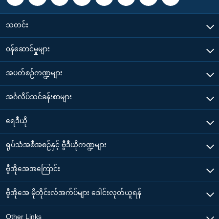
သတင်း
၀န်ဆောင်မှုများ
အပတ်စဉ်ကဏ္ဍများ
အင်္ဂလိပ်သင်ခန်းစာများ
ရေဒီယို
ရုပ်သံအစီအစဉ်နှင့် ဗွီဒီယိုကဏ္ဍများ
ဗွီအိုအေအကြောင်း
ဗွီအိုအေ မိုဘိုင်းလ်အက်ပ်များ ဒေါင်းလုတ်ယူရန်
Other Links