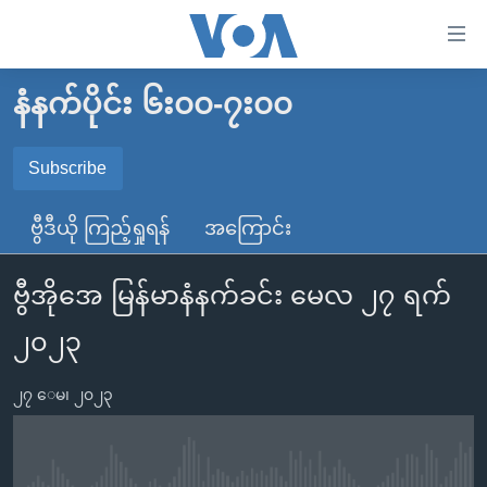
သုံး
ရ
လွယ်ကူ
နံနက်ပိုင်း ၆း၀၀-၇း၀၀
မူလစာမျက်နှာ
စေ
မြန်မာ
Subscribe
သည့်
SUBSCRIBE
ကမ္ဘာ့သတင်းများ
Link
ဗွီဒီယို ကြည့်ရှုရန်
အကြောင်း
ဗွီဒီယို
နိုင်ငံတကာ
များ
Spotify
သတင်းလွတ်လပ်ခွင့်
အမေရိကန်
ပင်မ
ဗွီအိုအေ မြန်မာနံနက်ခင်း မေလ ၂၇ ရက်
ရပ်ဝန်းတခု လမ်းတခု အလွန်
တရုတ်
အကြောင်းအရာ
ရယူရန်
၂၀၂၃
သို့
အင်္ဂလိပ်စာလေ့လာမယ်
အစ္စရေး-ပါလက်စတိုင်း
ကျော်
အပတ်စဉ်ကဏ္ဍများ
အမေရိကန်သုံးအီဒီယံ
၂၇ ေမ၊ ၂၀၂၃
ကြည့်
ရေဒီယိုနှင့်ရုပ်သံ အချက်အလက်များ
မကြေးမုံရဲ့ အင်္ဂလိပ်စာ
ရေဒီယို
ရန်
ပင်မ
ရေဒီယို/တီဗွီအစီအစဉ်
ရုပ်ရှင်ထဲက အင်္ဂလိပ်စာ
တီဗွီ