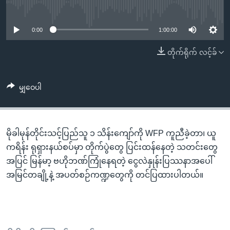
အ
No media source currently available
သုတပဒေသာ အင်္ဂလိပ်စာ
ညွန်း
Learning English
စာမျက်နှာ
0:00
1:00:00
သို့
ဗွီအိုအေ လူမှုကွန်ယက်များ
တိုက်ရိုက် လင့်ခ်
ကျော်
ကြည့်
ရန်
မျှဝေပါ
ဘာသာစကားများ
ရှာဖွေ
ရန်
နေရာ
မိုခါမုန်တိုင်းသင့်ပြည်သူ ၁ သိန်းကျော်ကို WFP ကူညီခဲ့တာ၊ ယူ
သို့
ကရိန်း ရုရှားနယ်စပ်မှာ တိုက်ပွဲတွေ ပြင်းထန်နေတဲ့ သတင်းတွေ
ကျော်
အပြင် မြန်မာ့ ဗဟိုဘဏ်ကြုံနေရတဲ့ ငွေလဲနှုန်းပြဿနာအပေါ်
ရန်
အမြင်တချို့နဲ့ အပတ်စဉ်ကဏ္ဍတွေကို တင်ပြထားပါတယ်။