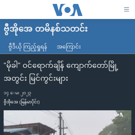
သုံး
ရ
လွယ်ကူ
ဗွီအိုအေ တမိနစ်သတင်း
မူလစာမျက်နှာ
စေ
မြန်မာ
ဗွီဒီယို ကြည့်ရှုရန်
အကြောင်း
သည့်
ကမ္ဘာ့သတင်းများ
Link
"မိုခါ" ဝင်ရောက်ချိန် ကျောက်တော်မြို့
ဗွီဒီယို
နိုင်ငံတကာ
များ
သတင်းလွတ်လပ်ခွင့်
အမေရိကန်
အတွင်း မြင်ကွင်းများ
ပင်မ
ရပ်ဝန်းတခု လမ်းတခု အလွန်
တရုတ်
အကြောင်းအရာ
၁၄ ေမ၊ ၂၀၂၃
သို့
အင်္ဂလိပ်စာလေ့လာမယ်
အစ္စရေး-ပါလက်စတိုင်း
ဗွီအိုအေ (မြန်မာပိုင်း)
ကျော်
အပတ်စဉ်ကဏ္ဍများ
အမေရိကန်သုံးအီဒီယံ
ကြည့်
ရေဒီယိုနှင့်ရုပ်သံ အချက်အလက်များ
မကြေးမုံရဲ့ အင်္ဂလိပ်စာ
ရေဒီယို
ရန်
ပင်မ
ရေဒီယို/တီဗွီအစီအစဉ်
ရုပ်ရှင်ထဲက အင်္ဂလိပ်စာ
တီဗွီ