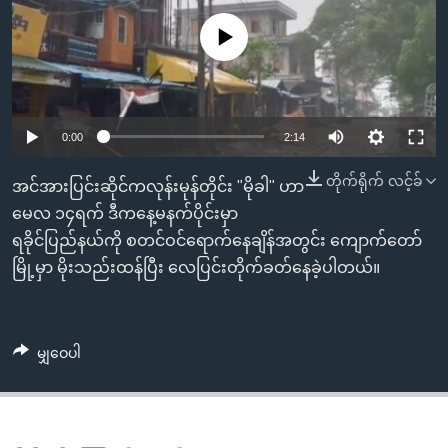
အ
သုတပဒေသာ အင်္ဂလိပ်စာ
ညွန်း
Learning English
No media source currently available
စာမျက်နှာ
သို့
ဗွီအိုအေ လူမှုကွန်ယက်များ
ကျော်
0:00
2:14
ကြည့်
ရန်
တိုက်ရိုက် လင့်ခ်
ဘာသာစကားများ
အင်အားပြင်းဆိုင်ကလုန်းမုန်တိုင်း "မိုခါ" ဟာ
ရှာဖွေ
မေလ ၁၄ရက် ဒီကနေ့မနက်ပိုင်းမှာ
ရန်
ရခိုင်ပြည်နယ်ကို စတင်ဝင်ရောက်နေချိန်အတွင်း ကျောက်တော်
နေရာ
မြို့မှာ မိုးသည်းထန်ပြီး လေပြင်းတိုက်ခတ်နေခဲ့ပါတယ်။
သို့
ကျော်
ရန်
မျှဝေပါ