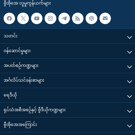
ဗွီအိုအေ လူမှုကွန်ယက်များ
သတင်း
၀န်ဆောင်မှုများ
အပတ်စဉ်ကဏ္ဍများ
အင်္ဂလိပ်သင်ခန်းစာများ
ရေဒီယို
ရုပ်သံအစီအစဉ်နှင့် ဗွီဒီယိုကဏ္ဍများ
ဗွီအိုအေအကြောင်း