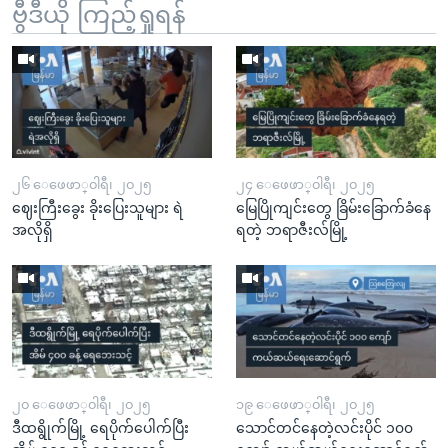
ဗွီဒီယို ကြည့်ရှုရန်
၂၆ ေဖေဖာ္၀ါရီ၊ ၂၀၂၅
၂၄ ေဖေဖာ္၀ါရီ၊ ၂၀၂၅
ဈေးကြီးခွေး ခိုးပြေးသူများ ရဲ
မြေပြိုကျင်းတွေ ခြိမ်းခြောက်ခံနေ
အလိုရှိ
ရတဲ့ ဘရာဇီးလ်မြို့
၂၀ ေဖေဖာ္၀ါရီ၊ ၂၀၂၅
၁၉ ေဖေဖာ္၀ါရီ၊ ၂၀၂၅
ဒီထရွိုက်မြို့ ရေပိုက်ပေါက်ပြီး
သောင်တင်နေတဲ့လင်းပိုင် ၁၀၀