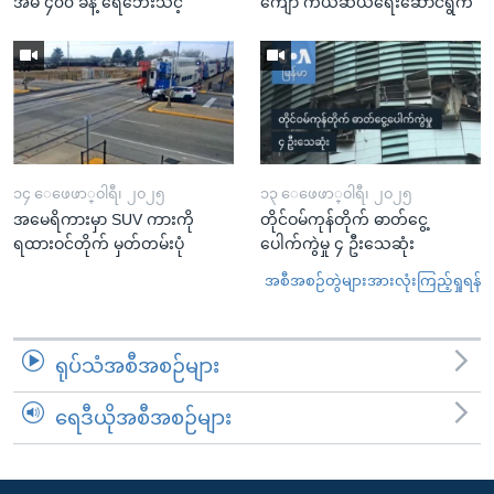
အိမ် ၄၀၀ ခန့် ရေဘေးသင့်
ကျော် ကယ်ဆယ်ရေးဆောင်ရွက်
၁၄ ေဖေဖာ္၀ါရီ၊ ၂၀၂၅
၁၃ ေဖေဖာ္၀ါရီ၊ ၂၀၂၅
အမေရိကားမှာ SUV ကားကို
တိုင်ဝမ်ကုန်တိုက် ဓာတ်ငွေ့
ရထားဝင်တိုက် မှတ်တမ်းပုံ
ပေါက်ကွဲမှု ၄ ဦးသေဆုံး
အစီအစဉ်တွဲများအားလုံးကြည့်ရှုရန်
ရုပ်သံအစီအစဉ်များ
ရေဒီယိုအစီအစဉ်များ