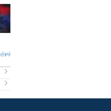
်ရှုရန်