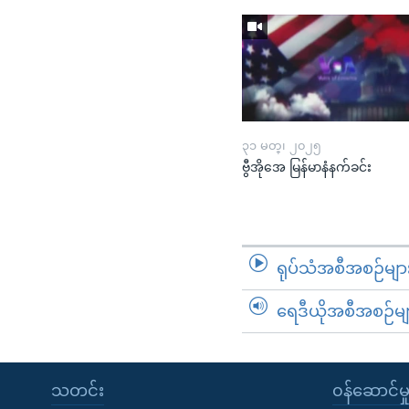
၃၁ မတ္၊ ၂၀၂၅
ဗွီအိုအေ မြန်မာနံနက်ခင်း
ရုပ်သံအစီအစဉ်မျာ
ရေဒီယိုအစီအစဉ်မျ
သတင်း
၀န်ဆောင်မှ