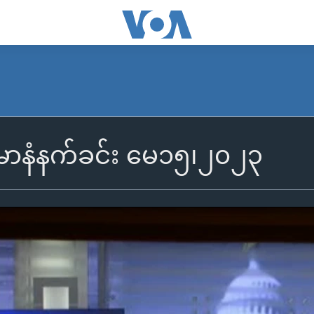
န်မာနံနက်ခင်း မေ၁၅၊၂၀၂၃