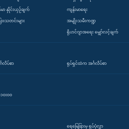
်မာ နှိုင်းယှဉ်ချက်
ကျန်းမာရေး
ပြားသတင်းများ
အမျိုးသမီးကဏ္ဍ
ရိုဟင်ဂျာအရေး မျှော်လင့်ချက်
်္ဂလိပ်စာ
ရုပ်ရှင်ထဲက အင်္ဂလိပ်စာ
၀-၁၀း၀၀
ရေမြေခြားမှ ရုပ်ပုံလွှာ