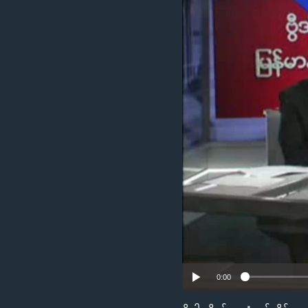
သုတပဒေသာ အင်္ဂလိပ်စာ
အ
ညွန်း
စာမျက်နှာ
သို့
ကျော်
ကြည့်
ရန်
ရှာဖွေ
ရန်
နေရာ
သို့
ကျော်
ရန်
0:00