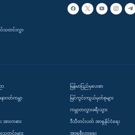
းလ်သတင်းလွှာ
ပညာ
မြန်မာပြည်မှပေးစာ
အနာဂတ်ကမ္ဘာ
မြင်ကွင်းကျယ်မှတ်စုများ
ကမ္ဘာတလွှားခရီးသွား
း အားကစား
ဒီသီတင်းပတ် အာရှနိုင်ငံရေး
ားသတင်းများ
အာရှစီးပွားရေး