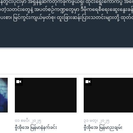
ကုန်တွင်းပိုင်းမှာ အရှိန်နဲ့ဆက်တိုက်ခိုက်ဖွယ်ရှိ၊ ထိုင်းရွေးကောက်ပွဲ 
့သတင်းတွေနဲ့ အပတ်စဉ်ကဏ္ဍတွေမှာ ဒီမိုကရေစီရေးဆွေးနွေးခန်း၊ 
ပေးစာ၊ မြင်ကွင်းကျယ်မှတ်စု၊ ထူးခြားဆန်းပြားသတင်းများတို့ ထုတ်လ
၀၁ ဧၿပီ၊ ၂၀၂၅
၃၁ မတ္၊ ၂၀၂၅
ဗွီအိုအေ မြန်မာနံနက်ခင်း
ဗွီအိုအေ မြန်မာညချမ်း