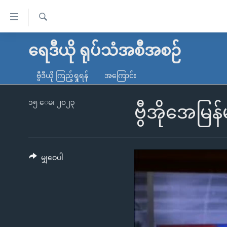
သုံး
ရ
ရှာဖွေ
လွယ်ကူ
မူလစာမျက်နှာ
ရေဒီယို ရုပ်သံအစီအစဉ်
ရ
စေ
မြန်မာ
လာ
ဗွီဒီယို ကြည့်ရှုရန်
အကြောင်း
သည့်
ဒ်
ကမ္ဘာ့သတင်းများ
Link
ဗွီဒီယို
နိုင်ငံတကာ
၁၅ ေမ၊ ၂၀၂၃
ဗွီအိုအေမြ
များ
သတင်းလွတ်လပ်ခွင့်
အမေရိကန်
ပင်မ
ရပ်ဝန်းတခု လမ်းတခု အလွန်
တရုတ်
အကြောင်းအရာ
အင်္ဂလိပ်စာလေ့လာမယ်
အစ္စရေး-ပါလက်စတိုင်း
မျှဝေပါ
သို့
အပတ်စဉ်ကဏ္ဍများ
အမေရိကန်သုံးအီဒီယံ
ကျော်
ကြည့်
ရေဒီယိုနှင့်ရုပ်သံ အချက်အလက်များ
မကြေးမုံရဲ့ အင်္ဂလိပ်စာ
ရေဒီယို
ရန်
ရေဒီယို/တီဗွီအစီအစဉ်
ရုပ်ရှင်ထဲက အင်္ဂလိပ်စာ
တီဗွီ
ပင်မ