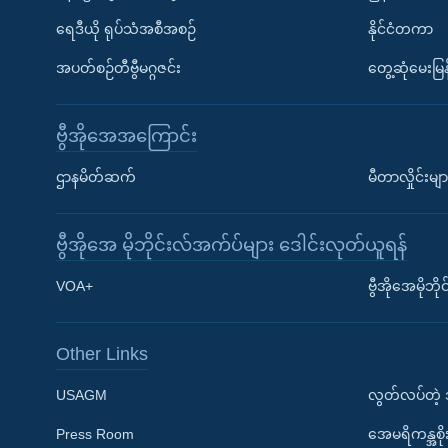
ရေဒီယို ရုပ်သံအစီအစဉ်
နိုင်ငံတကာ
အပတ်စဉ်တီဗွီမဂ္ဂဇင်း
တွေ့ဆုံမေးမြန
ဗွီအိုအေအကြောင်း
ဌာနမိတ်ဆက်
မီတာလှိုင်းမျာ
ဗွီအိုအေ မိုဘိုင်းလ်အက်ပ်များ ဒေါင်းလုတ်ယူရန်
Learning English
VOA+
ဗွီအိုအေမိုဘ
ဗွီအိုအေ လူမှုကွန်ယက်များ
Other Links
USAGM
လွတ်လပ်တဲ့
Press Room
အေမရိကန္အစိ
ဘာသာစကားများ