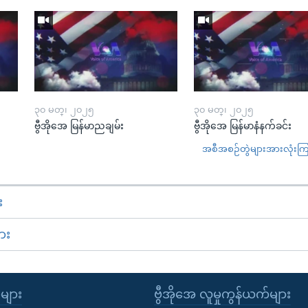
၃၀ မတ္၊ ၂၀၂၅
၃၀ မတ္၊ ၂၀၂၅
ဗွီအိုအေ မြန်မာညချမ်း
ဗွီအိုအေ မြန်မာနံနက်ခင်း
အစီအစဉ်တွဲများအားလုံးကြည့
း
ား
ုများ
ဗွီအိုအေ လူမှုကွန်ယက်များ