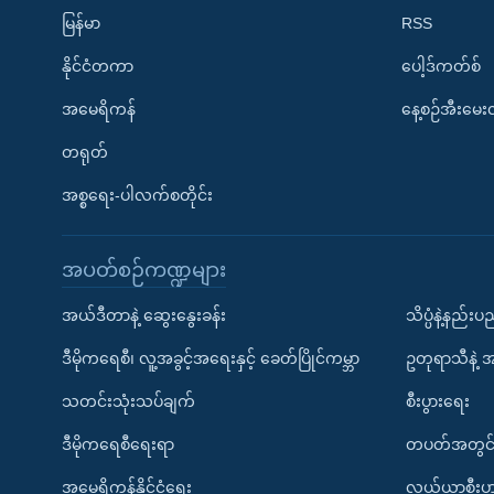
မြန်မာ
RSS
နိုင်ငံတကာ
ပေါ့ဒ်ကတ်စ်
အမေရိကန်
နေ့စဉ်အီးမေ
တရုတ်
အစ္စရေး-ပါလက်စတိုင်း
အပတ်စဉ်ကဏ္ဍများ
အယ်ဒီတာနဲ့ ဆွေးနွေးခန်း
သိပ္ပံနဲ့နည်း
ဒီမိုကရေစီ၊ လူ့အခွင့်အရေးနှင့် ခေတ်ပြိုင်ကမ္ဘာ
ဥတုရာသီနဲ့ 
သတင်းသုံးသပ်ချက်
စီးပွားရေး
ဒီမိုကရေစီရေးရာ
တပတ်အတွင်
အမေရိကန်နိုင်ငံရေး
လယ်ယာစီးပွ