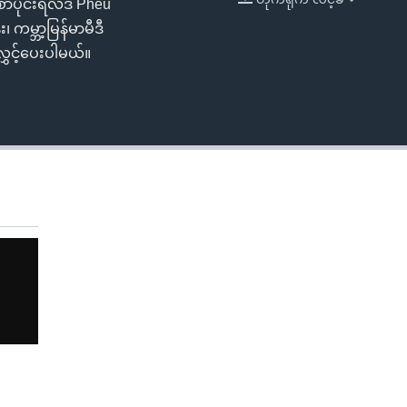
အစောပိုင်းရလဒ် Pheu
EMBED
ကမ္ဘာ့မြန်မာမီဒီ
ွှင့်ပေးပါမယ်။