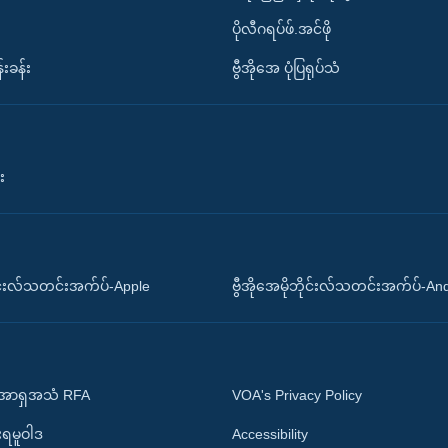
ပိုလီဂရပ်ဖ်.အင်ဖို
်းခန်း
ဗွီအိုအေ ပုံပြရုပ်သံ
း
ိုင်းလ်သတင်းအက်ပ်-Apple
ဗွီအိုအေမိုဘိုင်းလ်သတင်းအက်ပ်-An
 အာရှအသံ RFA
VOA's Privacy Policy
ုးရမူဝါဒ
Accessibility