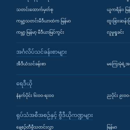
သတင်းထောက်မှတ်စု
ယူကရိန်း၊ မြန
ကမ္ဘာ့သတင်းမီဒီယာထဲက မြန်မာ
ထူးခြားဆန်း
ကမ္ဘာ့ မြန်မာ့ မီဒီယာမြင်ကွင်း
လူမှုရှုခင်း
အင်္ဂလိပ်သင်ခန်းစာများ
အီဒီယံသင်ခန်းစာ
မကြေးမုံရဲ့အင
ရေဒီယို
နံနက်ပိုင်း ၆း၀၀-ရး၀၀
ညပိုင်း ၉း၀
ရုပ်သံအစီအစဉ်နှင့် ဗွီဒီယိုကဏ္ဍများ
နေ့စဉ်တီဗွီသတင်းလွှာ
မြန်မာ