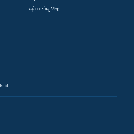
နော်သဇင်ရဲ့ Vlog
droid