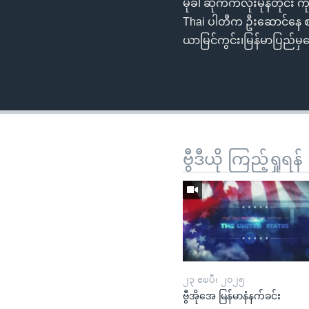
မိုခါ ဆိုက်ကလုံးမုန်တိုင်း 
Thai ပါတီက ဦးဆောင်နေ စတဲ
ယာမြင်ကွင်း၊မြန်မာပြည်မှ
ဗွီဒီယို ကြည့်ရှုရန်
၂၃ ဧၿပီ၊ ၂၀၂၅
ဗွီအိုအေ မြန်မာနံနက်ခင်း