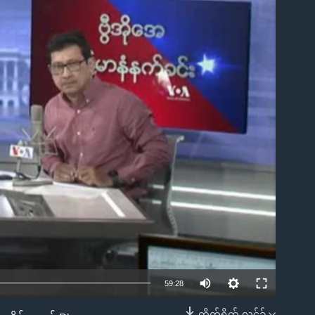
ble
59:28
တိုက်ရိုက် လင့်ခ်