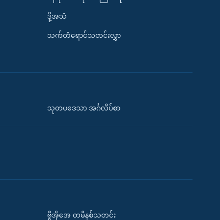
ဒို့အသံ
သက်တံရောင်သတင်းလွှာ
သုတပဒေသာ အင်္ဂလိပ်စာ
ဗွီအိုအေ တမိနစ်သတင်း