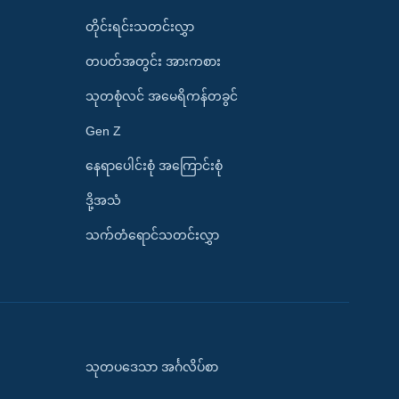
တိုင်းရင်းသတင်းလွှာ
တပတ်အတွင်း အားကစား
သုတစုံလင် အမေရိကန်တခွင်
Gen Z
နေရာပေါင်းစုံ အကြောင်းစုံ
ဒို့အသံ
သက်တံရောင်သတင်းလွှာ
သုတပဒေသာ အင်္ဂလိပ်စာ