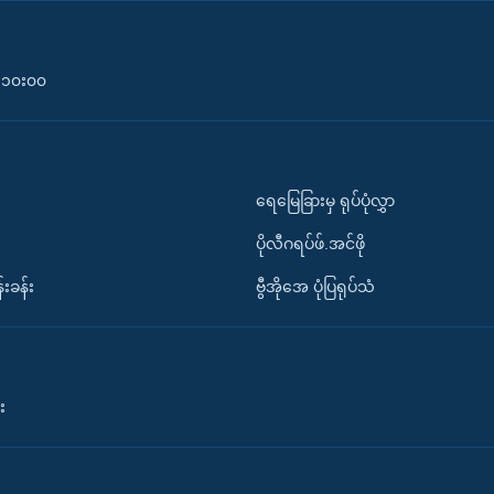
၀-၁၀း၀၀
ရေမြေခြားမှ ရုပ်ပုံလွှာ
ပိုလီဂရပ်ဖ်.အင်ဖို
်းခန်း
ဗွီအိုအေ ပုံပြရုပ်သံ
း