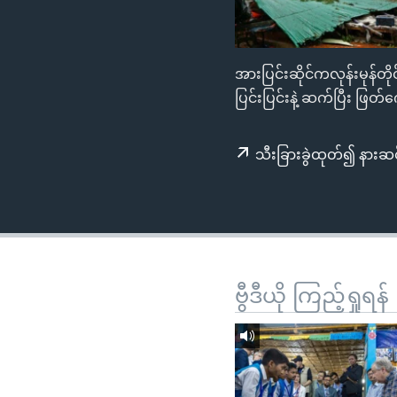
သုတပဒေသာ အင်္ဂလိပ်စာ
အ
ညွန်း
စာမျက်နှာ
အားပြင်းဆိုင်ကလုန်းမုန်တိုင
သို့
ပြင်းပြင်းနဲ့ ဆက်ပြီး ဖြတ်
ကျော်
ကြည့်
ရန်
သီးခြားခွဲထုတ်၍ နားဆင
ရှာဖွေ
ရန်
နေရာ
သို့
ကျော်
ဗွီဒီယို ကြည့်ရှုရန်
ရန်