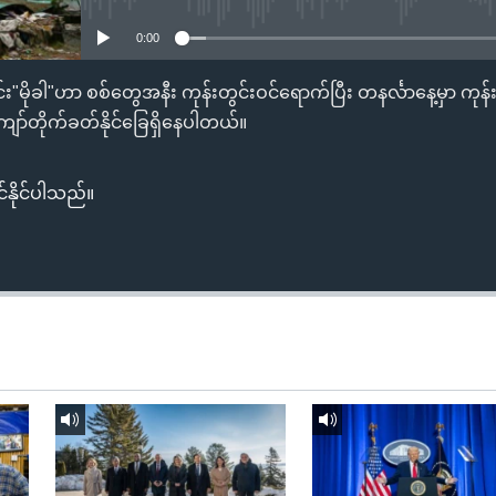
0:00
်း"မိုခါ"ဟာ စစ်တွေအနီး ကုန်းတွင်းဝင်ရောက်ပြီး တနင်္လာနေ့မှာ ကုန်းတွ
ကျော်တိုက်ခတ်နိုင်ခြေရှိနေပါတယ်။
်နိုင်ပါသည်။