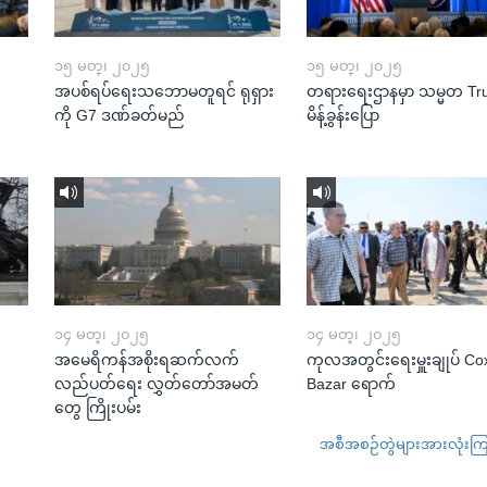
၁၅ မတ္၊ ၂၀၂၅
၁၅ မတ္၊ ၂၀၂၅
အပစ်ရပ်ရေးသဘောမတူရင် ရုရှား
တရားရေးဌာနမှာ သမ္မတ T
ကို G7 ဒဏ်ခတ်မည်
မိန့်ခွန်းပြော
၁၄ မတ္၊ ၂၀၂၅
၁၄ မတ္၊ ၂၀၂၅
အမေရိကန်အစိုးရဆက်လက်
ကုလအတွင်းရေးမှူးချုပ် Co
လည်ပတ်ရေး လွှတ်တော်အမတ်
Bazar ရောက်
တွေ ကြိုးပမ်း
အစီအစဉ်တွဲများအားလုံးကြည့