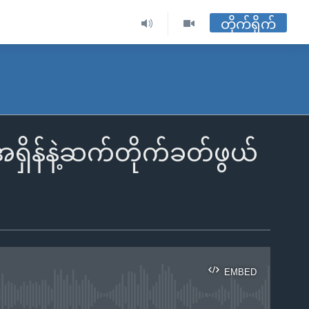
တိုက်ရိုက်
ှာ အရှိန်နဲ့ဆက်တိုက်ခတ်ဖွယ်
EMBED
ble