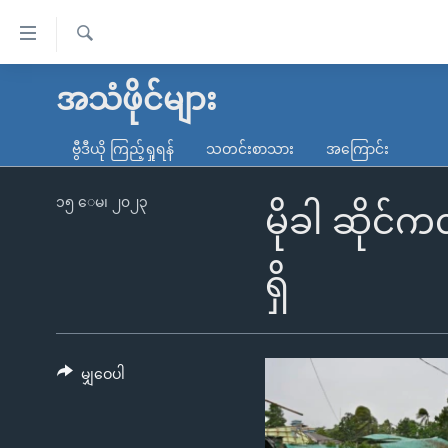
သုံး
ရ
ရှာဖွေ
လွယ်ကူ
မူလစာမျက်နှာ
အသံဖိုင်များ
ရ
စေ
မြန်မာ
လာ
ဗွီဒီယို ကြည့်ရှုရန်
သတင်းစာသား
အကြောင်း
သည့်
ဒ်
ကမ္ဘာ့သတင်းများ
Link
ဗွီဒီယို
နိုင်ငံတကာ
၁၅ ေမ၊ ၂၀၂၃
မိုခါ ဆိုင်က
များ
သတင်းလွတ်လပ်ခွင့်
အမေရိကန်
ပင်မ
ရပ်ဝန်းတခု လမ်းတခု အလွန်
တရုတ်
ရှိ
အကြောင်းအရာ
အင်္ဂလိပ်စာလေ့လာမယ်
အစ္စရေး-ပါလက်စတိုင်း
သို့
အပတ်စဉ်ကဏ္ဍများ
အမေရိကန်သုံးအီဒီယံ
ကျော်
ကြည့်
မျှဝေပါ
ရေဒီယိုနှင့်ရုပ်သံ အချက်အလက်များ
မကြေးမုံရဲ့ အင်္ဂလိပ်စာ
ရေဒီယို
ရန်
ရေဒီယို/တီဗွီအစီအစဉ်
ရုပ်ရှင်ထဲက အင်္ဂလိပ်စာ
တီဗွီ
ပင်မ