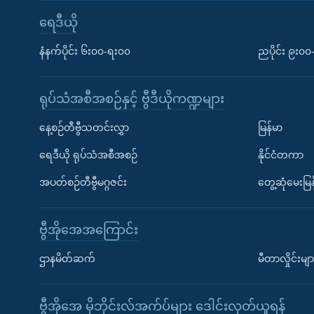
ရေဒီယို
နံနက်ပိုင်း ၆း၀၀-ရး၀၀
ညပိုင်း ၉း၀
ရုပ်သံအစီအစဉ်နှင့် ဗွီဒီယိုကဏ္ဍများ
နေ့စဉ်တီဗွီသတင်းလွှာ
မြန်မာ
ရေဒီယို ရုပ်သံအစီအစဉ်
နိုင်ငံတကာ
အပတ်စဉ်တီဗွီမဂ္ဂဇင်း
တွေ့ဆုံမေးမြန
ဗွီအိုအေအကြောင်း
ဌာနမိတ်ဆက်
မီတာလှိုင်းမျာ
ဗွီအိုအေ မိုဘိုင်းလ်အက်ပ်များ ဒေါင်းလုတ်ယူရန်
Learning English