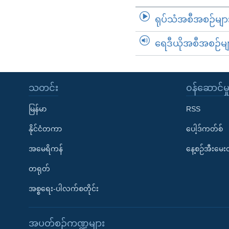
ရုပ်သံအစီအစဉ်မျာ
ရေဒီယိုအစီအစဉ်မျ
သတင်း
၀န်ဆောင်မှ
မြန်မာ
RSS
နိုင်ငံတကာ
ပေါ့ဒ်ကတ်စ်
အမေရိကန်
နေ့စဉ်အီးမေ
တရုတ်
အစ္စရေး-ပါလက်စတိုင်း
အပတ်စဉ်ကဏ္ဍများ