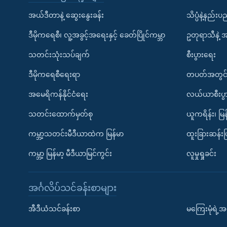
အယ်ဒီတာနဲ့ ဆွေးနွေးခန်း
သိပ္ပံနဲ့နည်း
ဒီမိုကရေစီ၊ လူ့အခွင့်အရေးနှင့် ခေတ်ပြိုင်ကမ္ဘာ
ဥတုရာသီနဲ့ 
သတင်းသုံးသပ်ချက်
စီးပွားရေး
ဒီမိုကရေစီရေးရာ
တပတ်အတွင်
အမေရိကန်နိုင်ငံရေး
လယ်ယာစီးပွ
သတင်းထောက်မှတ်စု
ယူကရိန်း၊ မြန
ကမ္ဘာ့သတင်းမီဒီယာထဲက မြန်မာ
ထူးခြားဆန်း
ကမ္ဘာ့ မြန်မာ့ မီဒီယာမြင်ကွင်း
လူမှုရှုခင်း
အင်္ဂလိပ်သင်ခန်းစာများ
အီဒီယံသင်ခန်းစာ
မကြေးမုံရဲ့အင