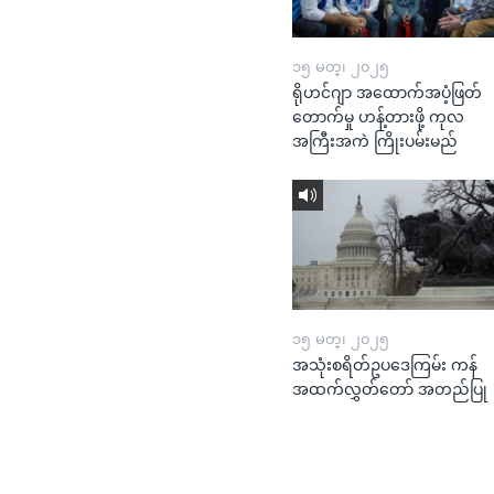
၁၅ မတ္၊ ၂၀၂၅
ရိုဟင်ဂျာ အထောက်အပံ့ဖြတ်
တောက်မှု ဟန့်တားဖို့ ကုလ
အကြီးအကဲ ကြိုးပမ်းမည်
၁၅ မတ္၊ ၂၀၂၅
အသုံးစရိတ်ဥပဒေကြမ်း ကန်
အထက်လွှတ်တော် အတည်ပြု