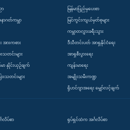
ပညာ
မြန်မာပြည်မှပေးစာ
အနာဂတ်ကမ္ဘာ
မြင်ကွင်းကျယ်မှတ်စုများ
ကမ္ဘာတလွှားခရီးသွား
း အားကစား
ဒီသီတင်းပတ် အာရှနိုင်ငံရေး
ားသတင်းများ
အာရှစီးပွားရေး
်မာ နှိုင်းယှဉ်ချက်
ကျန်းမာရေး
ပြားသတင်းများ
အမျိုးသမီးကဏ္ဍ
ရိုဟင်ဂျာအရေး မျှော်လင့်ချက်
်္ဂလိပ်စာ
ရုပ်ရှင်ထဲက အင်္ဂလိပ်စာ