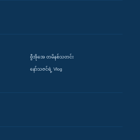
ဗွီအိုအေ တမိနစ်သတင်း
နော်သဇင်ရဲ့ Vlog