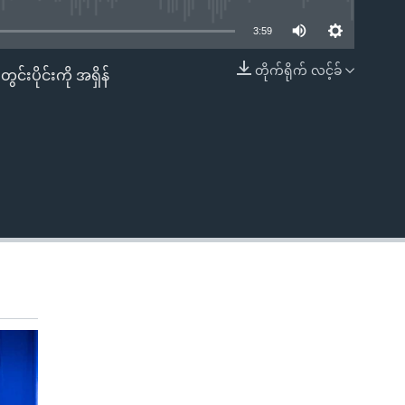
3:59
တိုက်ရိုက် လင့်ခ်
င်းပိုင်းကို အရှိန်
EMBED