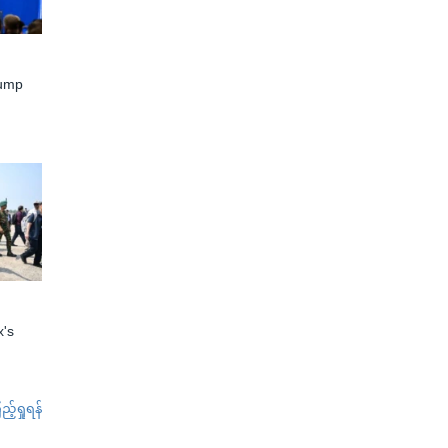
rump
x's
်ရှုရန်