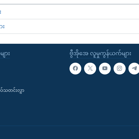
း
ား
ုများ
ဗွီအိုအေ လူမှုကွန်ယက်များ
းလ်သတင်းလွှာ