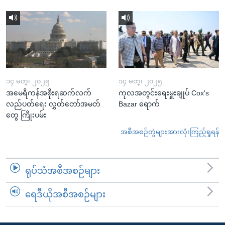
၁၄ မတ္၊ ၂၀၂၅
၁၄ မတ္၊ ၂၀၂၅
အမေရိကန်အစိုးရဆက်လက်
ကုလအတွင်းရေးမှူးချုပ် Cox's
လည်ပတ်ရေး လွှတ်တော်အမတ်
Bazar ရောက်
တွေ ကြိုးပမ်း
အစီအစဉ်တွဲများအားလုံးကြည့်ရှုရန်
ရုပ်သံအစီအစဉ်များ
ရေဒီယိုအစီအစဉ်များ