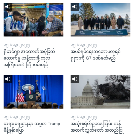
၁၅ မတ္၊ ၂၀၂၅
၁၅ မတ္၊ ၂၀၂၅
ရိုဟင်ဂျာ အထောက်အပံ့ဖြတ်
အပစ်ရပ်ရေးသဘောမတူရင်
တောက်မှု ဟန့်တားဖို့ ကုလ
ရုရှားကို G7 ဒဏ်ခတ်မည်
အကြီးအကဲ ကြိုးပမ်းမည်
၁၅ မတ္၊ ၂၀၂၅
၁၅ မတ္၊ ၂၀၂၅
တရားရေးဌာနမှာ သမ္မတ Trump
အသုံးစရိတ်ဥပဒေကြမ်း ကန်
မိန့်ခွန်းပြော
အထက်လွှတ်တော် အတည်ပြု