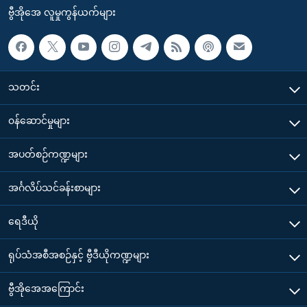
ဗွီအိုအေ လူမှုကွန်ယက်များ
သတင်း
၀န်ဆောင်မှုများ
အပတ်စဉ်ကဏ္ဍများ
အင်္ဂလိပ်သင်ခန်းစာများ
ရေဒီယို
ရုပ်သံအစီအစဉ်နှင့် ဗွီဒီယိုကဏ္ဍများ
ဗွီအိုအေအကြောင်း