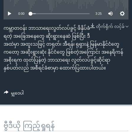
No media source currently available
အ
သုတပဒေသာ အင်္ဂလိပ်စာ
ညွန်း
Learning English
0:00
3:25
စာမျက်နှာ
သို့
ဗွီအိုအေ လူမှုကွန်ယက်များ
တိုက်ရိုက် လင့်ခ်
ကမ္ဘာတဝန်း ဘာသာရေးလွတ်လပ်ခွင့် ဖိနှိပ်ခံ
ကျော်
ရတဲ့ အခြေအနေတွေ ဆိုးရွားနေဆဲ ဖြစ်ပြီး ဒီ
ကြည့်
အထဲမှာ အထူးသဖြင့် တရုတ်၊ အီရန်၊ ရုရှားနဲ့ မြန်မာနိုင်ငံတွေ
ရန်
ကတော့ အဆိုးရွားဆုံး နိုင်ငံတွေ ဖြစ်တဲ့အကြောင်း အနေရိကန်
ဘာသာစကားများ
ရှာဖွေ
အစိုးရက ထုတ်ပြန်တဲ့ ဘာသာရေး လွတ်လပ်ခွင့်ဆိုင်ရာ
ရန်
နှစ်ပတ်လည် အစီရင်ခံစာမှာ ထောက်ပြထားပါတယ်။
နေရာ
သို့
ကျော်
မျှဝေပါ
ရန်
ဗွီဒီယို ကြည့်ရှုရန်