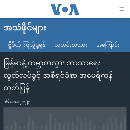
သုံး
ရ
လွယ်ကူ
အသံဖိုင်များ
မူလစာမျက်နှာ
စေ
မြန်မာ
ဗွီဒီယို ကြည့်ရှုရန်
သတင်းစာသား
အကြောင်း
သည့်
ကမ္ဘာ့သတင်းများ
Link
မြန်မာနဲ့ ကမ္ဘာတလွှား ဘာသာရေး
ဗွီဒီယို
နိုင်ငံတကာ
များ
သတင်းလွတ်လပ်ခွင့်
အမေရိကန်
လွတ်လပ်ခွင့် အစီရင်ခံစာ အမေရိကန်
ပင်မ
ရပ်ဝန်းတခု လမ်းတခု အလွန်
တရုတ်
အကြောင်းအရာ
ထုတ်ပြန်
သို့
အင်္ဂလိပ်စာလေ့လာမယ်
အစ္စရေး-ပါလက်စတိုင်း
ကျော်
၁၆ ေမ၊ ၂၀၂၃
အပတ်စဉ်ကဏ္ဍများ
အမေရိကန်သုံးအီဒီယံ
ကြည့်
ရေဒီယိုနှင့်ရုပ်သံ အချက်အလက်များ
မကြေးမုံရဲ့ အင်္ဂလိပ်စာ
ရေဒီယို
ရန်
ပင်မ
ရေဒီယို/တီဗွီအစီအစဉ်
ရုပ်ရှင်ထဲက အင်္ဂလိပ်စာ
တီဗွီ