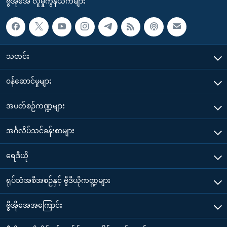
ဗွီအိုအေ လူမှုကွန်ယက်များ
သတင်း
၀န်ဆောင်မှုများ
အပတ်စဉ်ကဏ္ဍများ
အင်္ဂလိပ်သင်ခန်းစာများ
ရေဒီယို
ရုပ်သံအစီအစဉ်နှင့် ဗွီဒီယိုကဏ္ဍများ
ဗွီအိုအေအကြောင်း