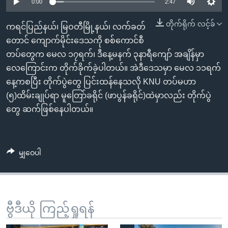
အ
0:00
2:47
သုတပဒေသာ အင်္ဂလိပ်စာ
ညွန်း
Learning English
တိုက်ရိုက် လင့်ခ်
ကရင်ပြည်နယ်၊ မြဝတီမြို့နယ်၊ လက်ခတ်
စာမျက်နှာ
တောင် ကျောက်မိုင်းဒေသကို စစ်ကောင်စီ
သို့
ဗွီအိုအေ လူမှုကွန်ယက်များ
တပ်တွေက မေလ ၁၇ရက်၊ ဒီနေ့မနက် ၃နာရီကျော် အချိန်မှာ
ကျော်
လေကြောင်းက တိုက်ခိုက်ခဲ့ပါတယ်။ အဲဒီဒေသမှာ မေလ ၁၁ရက်
ကြည့်
နေ့ကစပြီး တိုက်ပွဲတွေ ပြင်းထန်နေသလို KNU တပ်မဟာ
ရန်
ဘာသာစကားများ
(၅)ထိမ်းချုပ်ရာ မူတြော်ခရိုင် (ဖာပွန်ခရိုင်)ထဲမှာလည်း တိုက်ပွဲ
ရှာဖွေ
တွေ ဆက်ဖြစ်နေပါတယ်။
ရန်
နေရာ
သို့
မျှဝေပါ
ကျော်
ရန်
ဗွီဒီယို ကြည့်ရှုရန်