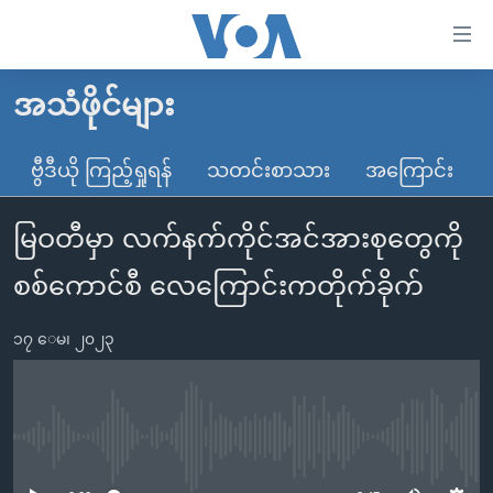
သုံး
ရ
လွယ်ကူ
အသံဖိုင်များ
မူလစာမျက်နှာ
စေ
မြန်မာ
ဗွီဒီယို ကြည့်ရှုရန်
သတင်းစာသား
အကြောင်း
သည့်
ကမ္ဘာ့သတင်းများ
Link
မြဝတီမှာ လက်နက်ကိုင်အင်အားစုတွေကို
ဗွီဒီယို
နိုင်ငံတကာ
များ
သတင်းလွတ်လပ်ခွင့်
အမေရိကန်
စစ်ကောင်စီ လေကြောင်းကတိုက်ခိုက်
ပင်မ
ရပ်ဝန်းတခု လမ်းတခု အလွန်
တရုတ်
အကြောင်းအရာ
၁၇ ေမ၊ ၂၀၂၃
သို့
အင်္ဂလိပ်စာလေ့လာမယ်
အစ္စရေး-ပါလက်စတိုင်း
ကျော်
အပတ်စဉ်ကဏ္ဍများ
အမေရိကန်သုံးအီဒီယံ
ကြည့်
ရေဒီယိုနှင့်ရုပ်သံ အချက်အလက်များ
မကြေးမုံရဲ့ အင်္ဂလိပ်စာ
ရေဒီယို
ရန်
No media source currently available
ပင်မ
ရေဒီယို/တီဗွီအစီအစဉ်
ရုပ်ရှင်ထဲက အင်္ဂလိပ်စာ
တီဗွီ