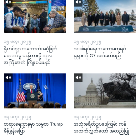
၁၅ မတ္၊ ၂၀၂၅
၁၅ မတ္၊ ၂၀၂၅
ရိုဟင်ဂျာ အထောက်အပံ့ဖြတ်
အပစ်ရပ်ရေးသဘောမတူရင်
တောက်မှု ဟန့်တားဖို့ ကုလ
ရုရှားကို G7 ဒဏ်ခတ်မည်
အကြီးအကဲ ကြိုးပမ်းမည်
၁၅ မတ္၊ ၂၀၂၅
၁၅ မတ္၊ ၂၀၂၅
တရားရေးဌာနမှာ သမ္မတ Trump
အသုံးစရိတ်ဥပဒေကြမ်း ကန်
မိန့်ခွန်းပြော
အထက်လွှတ်တော် အတည်ပြု