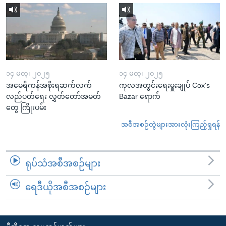
၁၄ မတ္၊ ၂၀၂၅
၁၄ မတ္၊ ၂၀၂၅
အမေရိကန်အစိုးရဆက်လက်
ကုလအတွင်းရေးမှူးချုပ် Cox's
လည်ပတ်ရေး လွှတ်တော်အမတ်
Bazar ရောက်
တွေ ကြိုးပမ်း
အစီအစဉ်တွဲများအားလုံးကြည့်ရှုရန်
ရုပ်သံအစီအစဉ်များ
ရေဒီယိုအစီအစဉ်များ