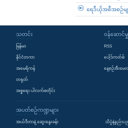
ရေဒီယိုအစီအစဉ်မျ
သတင်း
၀န်ဆောင်မှ
မြန်မာ
RSS
နိုင်ငံတကာ
ပေါ့ဒ်ကတ်စ်
အမေရိကန်
နေ့စဉ်အီးမေ
တရုတ်
အစ္စရေး-ပါလက်စတိုင်း
အပတ်စဉ်ကဏ္ဍများ
အယ်ဒီတာနဲ့ ဆွေးနွေးခန်း
သိပ္ပံနဲ့နည်း