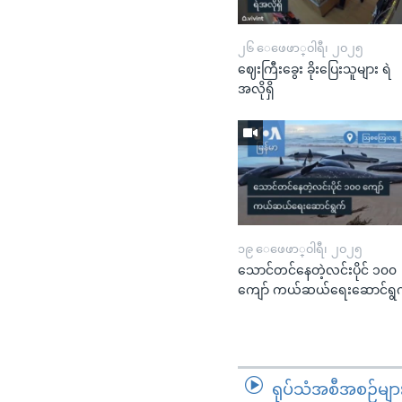
၂၆ ေဖေဖာ္၀ါရီ၊ ၂၀၂၅
ဈေးကြီးခွေး ခိုးပြေးသူများ ရဲ
အလိုရှိ
၁၉ ေဖေဖာ္၀ါရီ၊ ၂၀၂၅
သောင်တင်နေတဲ့လင်းပိုင် ၁၀၀
ကျော် ကယ်ဆယ်ရေးဆောင်ရွ
ရုပ်သံအစီအစဉ်မျာ