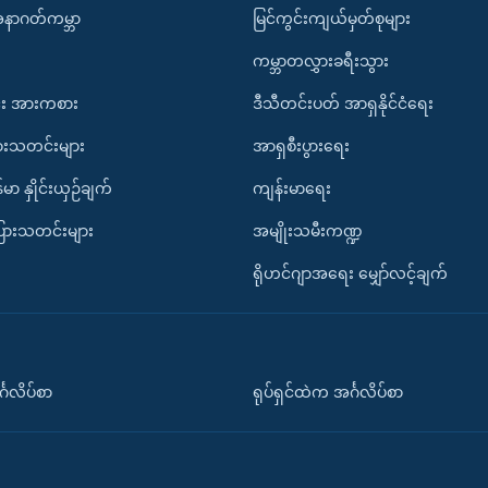
အနာဂတ်ကမ္ဘာ
မြင်ကွင်းကျယ်မှတ်စုများ
ကမ္ဘာတလွှားခရီးသွား
း အားကစား
ဒီသီတင်းပတ် အာရှနိုင်ငံရေး
ားသတင်းများ
အာရှစီးပွားရေး
်မာ နှိုင်းယှဉ်ချက်
ကျန်းမာရေး
ပြားသတင်းများ
အမျိုးသမီးကဏ္ဍ
ရိုဟင်ဂျာအရေး မျှော်လင့်ချက်
်္ဂလိပ်စာ
ရုပ်ရှင်ထဲက အင်္ဂလိပ်စာ