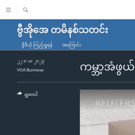
သုံး
ရ
ရှာဖွေ
လွယ်ကူ
မူလစာမျက်နှာ
ဗွီအိုအေ တမိနစ်သတင်း
ရ
စေ
မြန်မာ
လာ
ဗွီဒီယို ကြည့်ရှုရန်
အကြောင်း
သည့်
ဒ်
ကမ္ဘာ့သတင်းများ
Link
ဗွီဒီယို
နိုင်ငံတကာ
၂၂ ေမ၊ ၂၀၂၃
ကမ္ဘာ့အံဖွယ်
များ
VOA Burmese
သတင်းလွတ်လပ်ခွင့်
အမေရိကန်
ပင်မ
ရပ်ဝန်းတခု လမ်းတခု အလွန်
တရုတ်
အကြောင်းအရာ
အင်္ဂလိပ်စာလေ့လာမယ်
အစ္စရေး-ပါလက်စတိုင်း
မျှဝေပါ
သို့
အပတ်စဉ်ကဏ္ဍများ
အမေရိကန်သုံးအီဒီယံ
ကျော်
ကြည့်
ရေဒီယိုနှင့်ရုပ်သံ အချက်အလက်များ
မကြေးမုံရဲ့ အင်္ဂလိပ်စာ
ရေဒီယို
ရန်
ရေဒီယို/တီဗွီအစီအစဉ်
ရုပ်ရှင်ထဲက အင်္ဂလိပ်စာ
တီဗွီ
ပင်မ