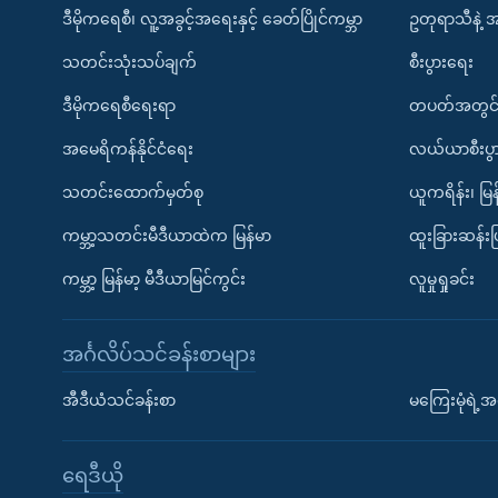
ဒီမိုကရေစီ၊ လူ့အခွင့်အရေးနှင့် ခေတ်ပြိုင်ကမ္ဘာ
ဥတုရာသီနဲ့ 
သတင်းသုံးသပ်ချက်
စီးပွားရေး
ဒီမိုကရေစီရေးရာ
တပတ်အတွင်
အမေရိကန်နိုင်ငံရေး
လယ်ယာစီးပွ
သတင်းထောက်မှတ်စု
ယူကရိန်း၊ မြန
ကမ္ဘာ့သတင်းမီဒီယာထဲက မြန်မာ
ထူးခြားဆန်း
ကမ္ဘာ့ မြန်မာ့ မီဒီယာမြင်ကွင်း
လူမှုရှုခင်း
အင်္ဂလိပ်သင်ခန်းစာများ
အီဒီယံသင်ခန်းစာ
မကြေးမုံရဲ့အင
ရေဒီယို