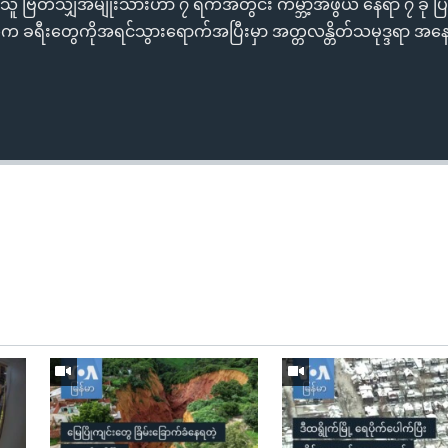
်သူ ဗြိတိသျှအမျိုးသားဟာ ၇ ရက်အတွင်း ကမ္ဘာ့အံဖွယ် နေရာ ၇ ခု ပြ
ီးတွေကိုအရင်သွားရောက်အပြီးမှာ အတ္တလန္တိတ်သမုဒ္ဒရာ အနော