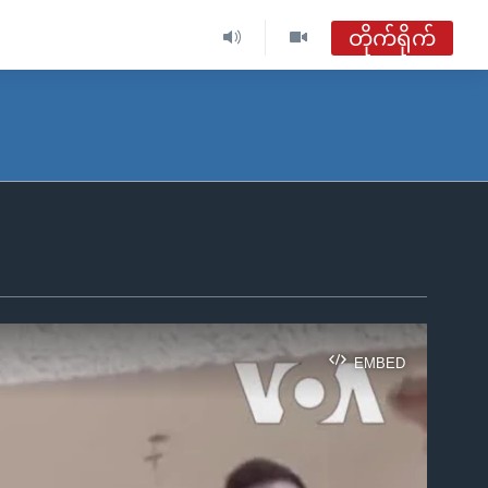
တိုက်ရိုက်
ဗွီအိုအေ မြန်မာနံနက်ခင်း
တိုက်ရိုက်ထုတ်လွှင့်မှု
အစီအစဉ်များ
ဗွီအိုအေ မြန်မာနံနက်ခင်း
ရေဒီယိုတိုက်ရိုက်နားဆင်ရန်
EMBED