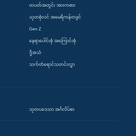
တပတ်အတွင်း အားကစား
သုတစုံလင် အမေရိကန်တခွင်
Gen Z
နေရာပေါင်းစုံ အကြောင်းစုံ
ဒို့အသံ
သက်တံရောင်သတင်းလွှာ
သုတပဒေသာ အင်္ဂလိပ်စာ