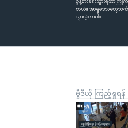
စွန့်စားခရီးသွားရတာကြိုက
တယ်။ အာရှဒေသတွေဘက်က ခရ
သွားခဲ့တာပါ။
ဗွီဒီယို ကြည့်ရှုရန်