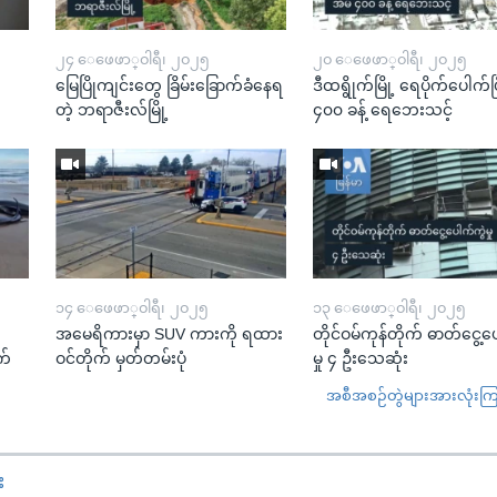
၂၄ ေဖေဖာ္၀ါရီ၊ ၂၀၂၅
၂၀ ေဖေဖာ္၀ါရီ၊ ၂၀၂၅
မြေပြိုကျင်းတွေ ခြိမ်းခြောက်ခံနေရ
ဒီထရွိုက်မြို့ ရေပိုက်ပေါက်ပြ
တဲ့ ဘရာဇီးလ်မြို့
၄၀၀ ခန့် ရေဘေးသင့်
၁၄ ေဖေဖာ္၀ါရီ၊ ၂၀၂၅
၁၃ ေဖေဖာ္၀ါရီ၊ ၂၀၂၅
အမေရိကားမှာ SUV ကားကို ရထား
တိုင်ဝမ်ကုန်တိုက် ဓာတ်ငွေ့ပ
က်
ဝင်တိုက် မှတ်တမ်းပုံ
မှု ၄ ဦးသေဆုံး
အစီအစဉ်တွဲများအားလုံးကြည့
း