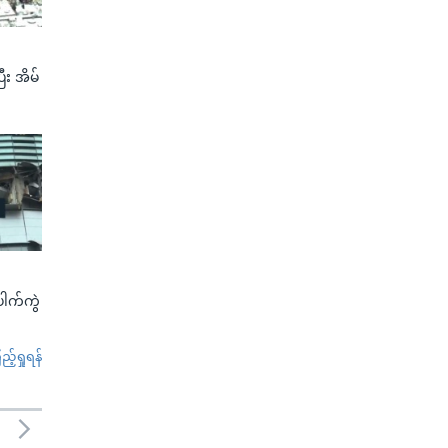
ီး အိမ်
ေါက်ကွဲ
်ရှုရန်