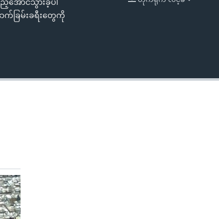
ည့်အောင်သွားခဲ့ပါ
EMBED
က်ခြမ်းခရီးတွေကို