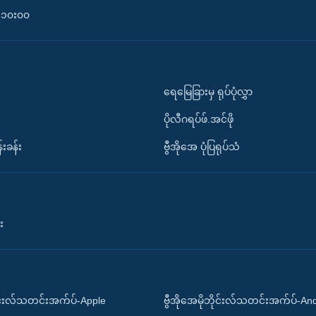
၀-၁၀း၀၀
ရေမြေခြားမှ ရုပ်ပုံလွှာ
ပိုလီဂရပ်ဖ်.အင်ဖို
်းခန်း
ဗွီအိုအေ ပုံပြရုပ်သံ
း
ိုင်းလ်သတင်းအက်ပ်-Apple
ဗွီအိုအေမိုဘိုင်းလ်သတင်းအက်ပ်-An