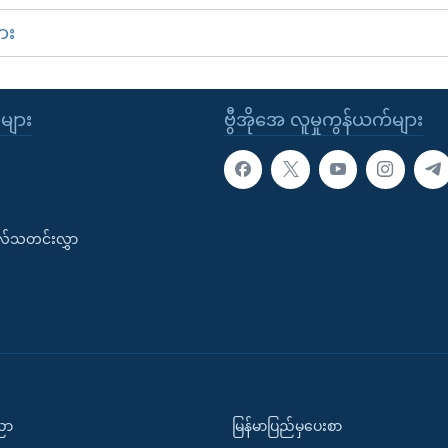
ား
ုများ
ဗွီအိုအေ လူမှုကွန်ယက်များ
းလ်သတင်းလွှာ
ပညာ
မြန်မာပြည်မှပေးစာ