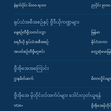
နံနက်ပိုင်း ၆း၀၀-ရး၀၀
ညပိုင်း ၉း၀
ရုပ်သံအစီအစဉ်နှင့် ဗွီဒီယိုကဏ္ဍများ
နေ့စဉ်တီဗွီသတင်းလွှာ
မြန်မာ
ရေဒီယို ရုပ်သံအစီအစဉ်
နိုင်ငံတကာ
အပတ်စဉ်တီဗွီမဂ္ဂဇင်း
တွေ့ဆုံမေးမြန
ဗွီအိုအေအကြောင်း
Learning English
ဌာနမိတ်ဆက်
မီတာလှိုင်းမျာ
ဗွီအိုအေ လူမှုကွန်ယက်များ
ဗွီအိုအေ မိုဘိုင်းလ်အက်ပ်များ ဒေါင်းလုတ်ယူရန်
VOA+
ဗွီအိုအေမိုဘ