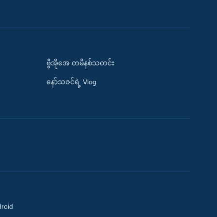
ဗွီအိုအေ တမိနစ်သတင်း
နော်သဇင်ရဲ့ Vlog
droid