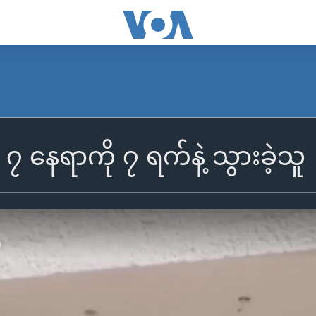
 ၇ နေရာကို ၇ ရက်နဲ့ သွားခဲ့သူ