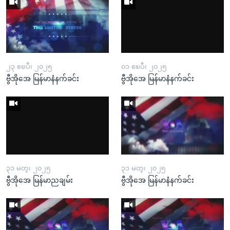
၂၃ ဧၿပီ၊ ၂၀၂၅
၀၁ ဧၿပီ၊ ၂၀၂၅
ဗွီအိုအေ မြန်မာနံနက်ခင်း
ဗွီအိုအေ မြန်မာနံနက်ခင်း
၃၁ မတ္၊ ၂၀၂၅
၃၁ မတ္၊ ၂၀၂၅
ဗွီအိုအေ မြန်မာညချမ်း
ဗွီအိုအေ မြန်မာနံနက်ခင်း