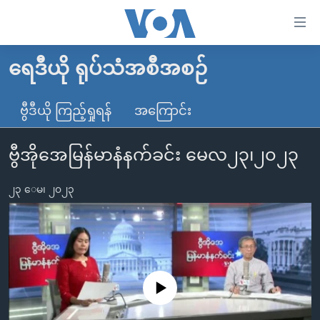
သုံး
ရ
လွယ်ကူ
ရေဒီယို ရုပ်သံအစီအစဉ်
မူလစာမျက်နှာ
စေ
မြန်မာ
ဗွီဒီယို ကြည့်ရှုရန်
အကြောင်း
သည့်
ကမ္ဘာ့သတင်းများ
Link
ဗွီအိုအေမြန်မာနံနက်ခင်း မေလ၂၃၊၂၀၂၃
ဗွီဒီယို
နိုင်ငံတကာ
များ
သတင်းလွတ်လပ်ခွင့်
အမေရိကန်
ပင်မ
၂၃ ေမ၊ ၂၀၂၃
ရပ်ဝန်းတခု လမ်းတခု အလွန်
တရုတ်
အကြောင်းအရာ
သို့
အင်္ဂလိပ်စာလေ့လာမယ်
အစ္စရေး-ပါလက်စတိုင်း
ကျော်
အပတ်စဉ်ကဏ္ဍများ
အမေရိကန်သုံးအီဒီယံ
ကြည့်
ရေဒီယိုနှင့်ရုပ်သံ အချက်အလက်များ
မကြေးမုံရဲ့ အင်္ဂလိပ်စာ
ရေဒီယို
ရန်
No media source currently available
ပင်မ
ရေဒီယို/တီဗွီအစီအစဉ်
ရုပ်ရှင်ထဲက အင်္ဂလိပ်စာ
တီဗွီ