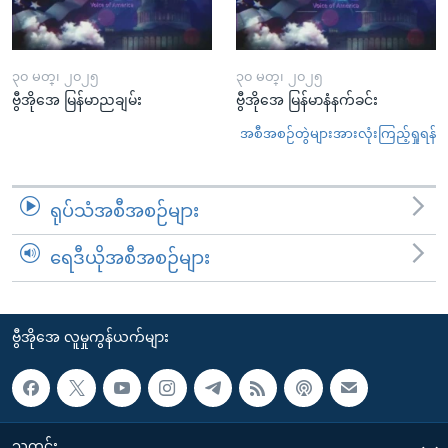
၃၀ မတ္၊ ၂၀၂၅
၃၀ မတ္၊ ၂၀၂၅
ဗွီအိုအေ မြန်မာညချမ်း
ဗွီအိုအေ မြန်မာနံနက်ခင်း
အစီအစဉ်တွဲများအားလုံးကြည့်ရှုရန်
ရုပ်သံအစီအစဉ်များ
ရေဒီယိုအစီအစဉ်များ
ဗွီအိုအေ လူမှုကွန်ယက်များ
သတင်း