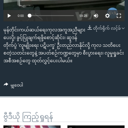
အ
သုတပဒေသာ အင်္ဂလိပ်စာ
ညွန်း
Learning English
0:00
59:28
စာမျက်နှာ
သို့
ဗွီအိုအေ လူမှုကွန်ယက်များ
တိုက်ရိုက် လင့်ခ်
မုန်တိုင်းကယ်ဆယ်ရေးကုလအကူအညီများ
ကျော်
ပေးပို့၊ ခွင့်ပြုချက်ရဖို့စောင့်ဆိုင်း၊ ဆူဒန်
ကြည့်
တိုက်ပွဲ 'လူမျိုးရေး ပဋိပက္ခ’ ဦးတည်လာနိုင်လို့ ကုလ သတိပေး
ရန်
ဘာသာစကားများ
စတဲ့သတင်းတွေနဲ့ အပတ်စဉ်ကဏ္ဍတွေမှာ စီးပွားရေး၊ လူမှုရှုခင်း
ရှာဖွေ
အစီအစဉ်တွေ ထုတ်လွှင့်ပေးပါမယ်။
ရန်
နေရာ
သို့
မျှဝေပါ
ကျော်
ရန်
ဗွီဒီယို ကြည့်ရှုရန်