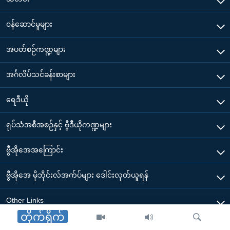
၀န်ဆောင်မှုများ
အပတ်စဉ်ကဏ္ဍများ
အင်္ဂလိပ်သင်ခန်းစာများ
ရေဒီယို
ရုပ်သံအစီအစဉ်နှင့် ဗွီဒီယိုကဏ္ဍများ
ဗွီအိုအေအကြောင်း
ဗွီအိုအေ မိုဘိုင်းလ်အက်ပ်များ ဒေါင်းလုတ်ယူရန်
Other Links
တိုက်ရိုက်