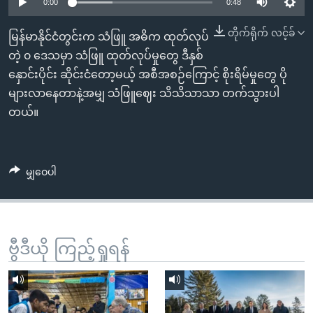
အ
0:00
0:48
သုတပဒေသာ အင်္ဂလိပ်စာ
ညွန်း
Learning English
တိုက်ရိုက် လင့်ခ်
မြန်မာနိုင်ငံတွင်းက သံဖြူ အဓိက ထုတ်လုပ်
စာမျက်နှာ
တဲ့ ၀ ဒေသမှာ သံဖြူ ထုတ်လုပ်မှုတွေ ဒီနှစ်
သို့
ဗွီအိုအေ လူမှုကွန်ယက်များ
နှောင်းပိုင်း ဆိုင်းငံတော့မယ့် အစီအစဉ်ကြောင့် စိုးရိမ်မှုတွေ ပို
ကျော်
များလာနေတာနဲ့အမျှ သံဖြူဈေး သိသိသာသာ တက်သွားပါ
ကြည့်
တယ်။
ရန်
ဘာသာစကားများ
ရှာဖွေ
ရန်
မျှဝေပါ
နေရာ
သို့
ကျော်
ရန်
ဗွီဒီယို ကြည့်ရှုရန်