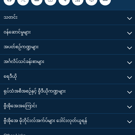
သတင်း
၀န်ဆောင်မှုများ
အပတ်စဉ်ကဏ္ဍများ
အင်္ဂလိပ်သင်ခန်းစာများ
ရေဒီယို
ရုပ်သံအစီအစဉ်နှင့် ဗွီဒီယိုကဏ္ဍများ
ဗွီအိုအေအကြောင်း
ဗွီအိုအေ မိုဘိုင်းလ်အက်ပ်များ ဒေါင်းလုတ်ယူရန်