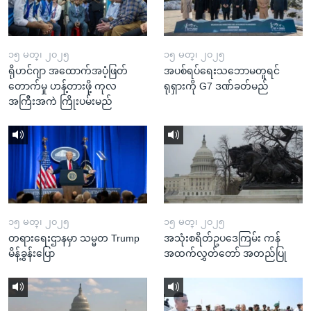
၁၅ မတ္၊ ၂၀၂၅
၁၅ မတ္၊ ၂၀၂၅
ရိုဟင်ဂျာ အထောက်အပံ့ဖြတ်
အပစ်ရပ်ရေးသဘောမတူရင်
တောက်မှု ဟန့်တားဖို့ ကုလ
ရုရှားကို G7 ဒဏ်ခတ်မည်
အကြီးအကဲ ကြိုးပမ်းမည်
၁၅ မတ္၊ ၂၀၂၅
၁၅ မတ္၊ ၂၀၂၅
တရားရေးဌာနမှာ သမ္မတ Trump
အသုံးစရိတ်ဥပဒေကြမ်း ကန်
မိန့်ခွန်းပြော
အထက်လွှတ်တော် အတည်ပြု