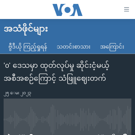
သုံး
ရ
လွယ်ကူ
အသံဖိုင်များ
မူလစာမျက်နှာ
စေ
မြန်မာ
ဗွီဒီယို ကြည့်ရှုရန်
သတင်းစာသား
အကြောင်း
သည့်
ကမ္ဘာ့သတင်းများ
Link
'o' ဒေသမှာ ထုတ်လုပ်မှု ဆိုင်းငံ့မယ့်
ဗွီဒီယို
နိုင်ငံတကာ
များ
သတင်းလွတ်လပ်ခွင့်
အမေရိကန်
အစီအစဉ်ကြောင့် သံဖြူဈေးတက်
ပင်မ
ရပ်ဝန်းတခု လမ်းတခု အလွန်
တရုတ်
အကြောင်းအရာ
၂၅ ေမ၊ ၂၀၂၃
သို့
အင်္ဂလိပ်စာလေ့လာမယ်
အစ္စရေး-ပါလက်စတိုင်း
ကျော်
အပတ်စဉ်ကဏ္ဍများ
အမေရိကန်သုံးအီဒီယံ
ကြည့်
ရေဒီယိုနှင့်ရုပ်သံ အချက်အလက်များ
မကြေးမုံရဲ့ အင်္ဂလိပ်စာ
ရေဒီယို
ရန်
No media source currently available
ပင်မ
ရေဒီယို/တီဗွီအစီအစဉ်
ရုပ်ရှင်ထဲက အင်္ဂလိပ်စာ
တီဗွီ