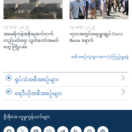
၁၄ မတ္၊ ၂၀၂၅
၁၄ မတ္၊ ၂၀၂၅
အမေရိကန်အစိုးရဆက်လက်
ကုလအတွင်းရေးမှူးချုပ် Cox's
လည်ပတ်ရေး လွှတ်တော်အမတ်
Bazar ရောက်
တွေ ကြိုးပမ်း
အစီအစဉ်တွဲများအားလုံးကြည့်ရှုရန်
ရုပ်သံအစီအစဉ်များ
ရေဒီယိုအစီအစဉ်များ
ဗွီအိုအေ လူမှုကွန်ယက်များ