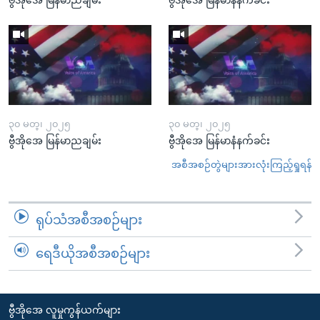
၃၀ မတ္၊ ၂၀၂၅
၃၀ မတ္၊ ၂၀၂၅
ဗွီအိုအေ မြန်မာညချမ်း
ဗွီအိုအေ မြန်မာနံနက်ခင်း
အစီအစဉ်တွဲများအားလုံးကြည့်ရှုရန်
ရုပ်သံအစီအစဉ်များ
ရေဒီယိုအစီအစဉ်များ
ဗွီအိုအေ လူမှုကွန်ယက်များ