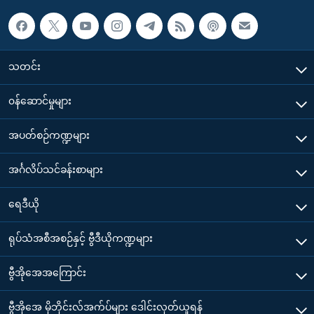
သတင်း
၀န်ဆောင်မှုများ
အပတ်စဉ်ကဏ္ဍများ
အင်္ဂလိပ်သင်ခန်းစာများ
ရေဒီယို
ရုပ်သံအစီအစဉ်နှင့် ဗွီဒီယိုကဏ္ဍများ
ဗွီအိုအေအကြောင်း
ဗွီအိုအေ မိုဘိုင်းလ်အက်ပ်များ ဒေါင်းလုတ်ယူရန်