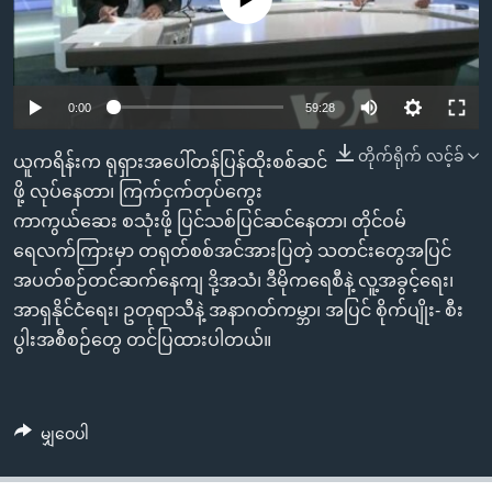
အ
သုတပဒေသာ အင်္ဂလိပ်စာ
ညွန်း
Learning English
စာမျက်နှာ
သို့
ဗွီအိုအေ လူမှုကွန်ယက်များ
0:00
59:28
ကျော်
ကြည့်
တိုက်ရိုက် လင့်ခ်
ယူကရိန်းက ရုရှားအပေါ်တန်ပြန်ထိုးစစ်ဆင်
ရန်
ဖို့ လုပ်နေတာ၊ ကြက်ငှက်တုပ်ကွေး
ဘာသာစကားများ
ရှာဖွေ
ကာကွယ်ဆေး စသုံးဖို့ ပြင်သစ်ပြင်ဆင်နေတာ၊ တိုင်ဝမ်
ရန်
ရေလက်ကြားမှာ တရုတ်စစ်အင်အားပြတဲ့ သတင်းတွေအပြင်
နေရာ
အပတ်စဉ်တင်ဆက်နေကျ ဒို့အသံ၊ ဒီမိုကရေစီနဲ့ လူ့အခွင့်ရေး၊
သို့
အာရှနိုင်ငံရေး၊ ဥတုရာသီနဲ့ အနာဂတ်ကမ္ဘာ၊ အပြင် စိုက်ပျိုး- စီး
ကျော်
ပွါးအစီစဉ်တွေ တင်ပြထားပါတယ်။
ရန်
မျှဝေပါ