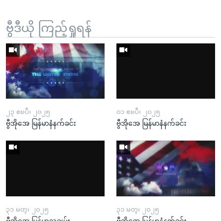
ဗွီဒီယို ကြည့်ရှုရန်
၂၃ ဧၿပီ၊ ၂၀၂၅
၀၁ ဧၿပီ၊ ၂၀၂၅
ဗွီအိုအေ မြန်မာနံနက်ခင်း
ဗွီအိုအေ မြန်မာနံနက်ခင်း
၃၁ မတ္၊ ၂၀၂၅
၃၁ မတ္၊ ၂၀၂၅
ဗွီအိုအေ မြန်မာညချမ်း
ဗွီအိုအေ မြန်မာနံနက်ခင်း