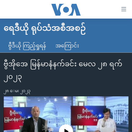
သုံး
ရ
လွယ်ကူ
ရေဒီယို ရုပ်သံအစီအစဉ်
မူလစာမျက်နှာ
စေ
မြန်မာ
ဗွီဒီယို ကြည့်ရှုရန်
အကြောင်း
သည့်
ကမ္ဘာ့သတင်းများ
Link
ဗွီအိုအေ မြန်မာနံနက်ခင်း မေလ ၂၈ ရက်
ဗွီဒီယို
နိုင်ငံတကာ
များ
သတင်းလွတ်လပ်ခွင့်
အမေရိကန်
၂၀၂၃
ပင်မ
ရပ်ဝန်းတခု လမ်းတခု အလွန်
တရုတ်
အကြောင်းအရာ
၂၈ ေမ၊ ၂၀၂၃
သို့
အင်္ဂလိပ်စာလေ့လာမယ်
အစ္စရေး-ပါလက်စတိုင်း
ကျော်
အပတ်စဉ်ကဏ္ဍများ
အမေရိကန်သုံးအီဒီယံ
ကြည့်
ရေဒီယိုနှင့်ရုပ်သံ အချက်အလက်များ
မကြေးမုံရဲ့ အင်္ဂလိပ်စာ
ရေဒီယို
ရန်
ပင်မ
ရေဒီယို/တီဗွီအစီအစဉ်
ရုပ်ရှင်ထဲက အင်္ဂလိပ်စာ
တီဗွီ
No media source currently available