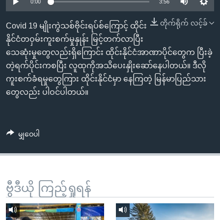
အ
0:00
3:56
သုတပဒေသာ အင်္ဂလိပ်စာ
ညွန်း
Learning English
တိုက်ရိုက် လင့်ခ်
Covid 19 မျိုးကွဲသစ်ဗိုင်းရပ်စ်ကြောင့် ထိုင်း
စာမျက်နှာ
နိုင်ငံတဝှမ်းကူးစက်မှုနှုန်း မြင့်တက်လာပြီး
သို့
ဗွီအိုအေ လူမှုကွန်ယက်များ
သေဆုံးမှုတွေလည်းရှိကြောင်း ထိုင်းနိုင်ငံအာဏာပိုင်တွေက ပြီးခဲ့
ကျော်
တဲ့ရက်ပိုင်းကစပြီး လူထုကိုအသိပေးနှိုးဆော်နေပါတယ်။ ဒီလို
ကြည့်
ကူးစက်ခံရမှုတွေကြား ထိုင်းနိုင်ငံမှာ နေကြတဲ့ မြန်မာပြည်သား
ရန်
ဘာသာစကားများ
တွေလည်း ပါဝင်ပါတယ်။
ရှာဖွေ
ရန်
နေရာ
မျှဝေပါ
သို့
ကျော်
ရန်
ဗွီဒီယို ကြည့်ရှုရန်