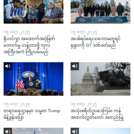
၁၅ မတ္၊ ၂၀၂၅
၁၅ မတ္၊ ၂၀၂၅
ရိုဟင်ဂျာ အထောက်အပံ့ဖြတ်
အပစ်ရပ်ရေးသဘောမတူရင်
တောက်မှု ဟန့်တားဖို့ ကုလ
ရုရှားကို G7 ဒဏ်ခတ်မည်
အကြီးအကဲ ကြိုးပမ်းမည်
၁၅ မတ္၊ ၂၀၂၅
၁၅ မတ္၊ ၂၀၂၅
တရားရေးဌာနမှာ သမ္မတ Trump
အသုံးစရိတ်ဥပဒေကြမ်း ကန်
မိန့်ခွန်းပြော
အထက်လွှတ်တော် အတည်ပြု