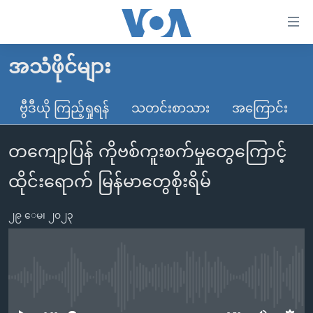
သုံး
ရ
လွယ်ကူ
အသံဖိုင်များ
မူလစာမျက်နှာ
စေ
မြန်မာ
ဗွီဒီယို ကြည့်ရှုရန်
သတင်းစာသား
အကြောင်း
သည့်
ကမ္ဘာ့သတင်းများ
Link
တကျော့ပြန် ကိုဗစ်ကူးစက်မှုတွေကြောင့်
ဗွီဒီယို
နိုင်ငံတကာ
များ
သတင်းလွတ်လပ်ခွင့်
အမေရိကန်
ထိုင်းရောက် မြန်မာတွေစိုးရိမ်
ပင်မ
ရပ်ဝန်းတခု လမ်းတခု အလွန်
တရုတ်
အကြောင်းအရာ
၂၉ ေမ၊ ၂၀၂၃
သို့
အင်္ဂလိပ်စာလေ့လာမယ်
အစ္စရေး-ပါလက်စတိုင်း
ကျော်
အပတ်စဉ်ကဏ္ဍများ
အမေရိကန်သုံးအီဒီယံ
ကြည့်
ရေဒီယိုနှင့်ရုပ်သံ အချက်အလက်များ
မကြေးမုံရဲ့ အင်္ဂလိပ်စာ
ရေဒီယို
ရန်
No media source currently available
ပင်မ
ရေဒီယို/တီဗွီအစီအစဉ်
ရုပ်ရှင်ထဲက အင်္ဂလိပ်စာ
တီဗွီ