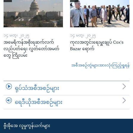
၁၄ မတ္၊ ၂၀၂၅
၁၄ မတ္၊ ၂၀၂၅
အမေရိကန်အစိုးရဆက်လက်
ကုလအတွင်းရေးမှူးချုပ် Cox's
လည်ပတ်ရေး လွှတ်တော်အမတ်
Bazar ရောက်
တွေ ကြိုးပမ်း
အစီအစဉ်တွဲများအားလုံးကြည့်ရှုရန်
ရုပ်သံအစီအစဉ်များ
ရေဒီယိုအစီအစဉ်များ
ဗွီအိုအေ လူမှုကွန်ယက်များ