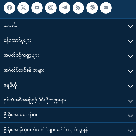
သတင်း
၀န်ဆောင်မှုများ
အပတ်စဉ်ကဏ္ဍများ
အင်္ဂလိပ်သင်ခန်းစာများ
ရေဒီယို
ရုပ်သံအစီအစဉ်နှင့် ဗွီဒီယိုကဏ္ဍများ
ဗွီအိုအေအကြောင်း
ဗွီအိုအေ မိုဘိုင်းလ်အက်ပ်များ ဒေါင်းလုတ်ယူရန်