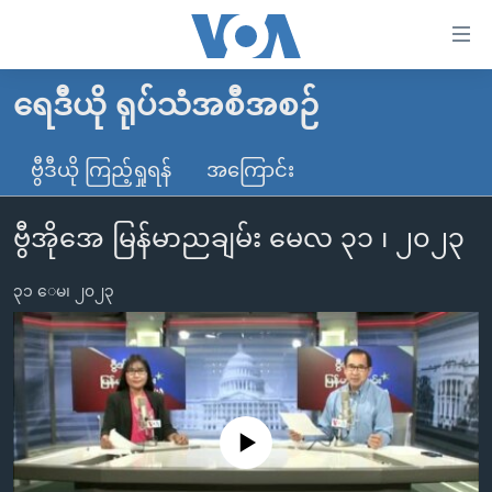
သုံး
ရ
လွယ်ကူ
ရေဒီယို ရုပ်သံအစီအစဉ်
မူလစာမျက်နှာ
စေ
မြန်မာ
ဗွီဒီယို ကြည့်ရှုရန်
အကြောင်း
သည့်
ကမ္ဘာ့သတင်းများ
Link
ဗွီအိုအေ မြန်မာညချမ်း မေလ ၃၁ ၊ ၂၀၂၃
ဗွီဒီယို
နိုင်ငံတကာ
များ
သတင်းလွတ်လပ်ခွင့်
အမေရိကန်
ပင်မ
၃၁ ေမ၊ ၂၀၂၃
ရပ်ဝန်းတခု လမ်းတခု အလွန်
တရုတ်
အကြောင်းအရာ
သို့
အင်္ဂလိပ်စာလေ့လာမယ်
အစ္စရေး-ပါလက်စတိုင်း
ကျော်
အပတ်စဉ်ကဏ္ဍများ
အမေရိကန်သုံးအီဒီယံ
ကြည့်
ရေဒီယိုနှင့်ရုပ်သံ အချက်အလက်များ
မကြေးမုံရဲ့ အင်္ဂလိပ်စာ
ရေဒီယို
ရန်
No media source currently available
ပင်မ
ရေဒီယို/တီဗွီအစီအစဉ်
ရုပ်ရှင်ထဲက အင်္ဂလိပ်စာ
တီဗွီ