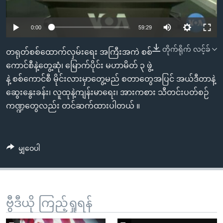
အ
သုတပဒေသာ အင်္ဂလိပ်စာ
ညွန်း
Learning English
0:00
59:29
စာမျက်နှာ
သို့
ဗွီအိုအေ လူမှုကွန်ယက်များ
တိုက်ရိုက် လင့်ခ်
တရုတ်စစ်ထောက်လှမ်းရေး အကြီးအကဲ စစ်
ကျော်
ကောင်စီနဲ့တွေ့ဆုံ၊ မြောက်ပိုင်း မဟာမိတ် ၃ ဖွဲ့
ကြည့်
နဲ့ စစ်ကောင်စီ မိုင်းလားမှာတွေ့မည် စတာတွေအပြင် အယ်ဒီတာနဲ့
ရန်
ဘာသာစကားများ
ဆွေးနွေးခန်း၊ လူထုနဲ့ကျန်းမာရေး၊ အားကစား သီတင်းပတ်စဉ်
ရှာဖွေ
ကဏ္ဍတွေလည်း တင်ဆက်ထားပါတယ် ။
ရန်
နေရာ
သို့
မျှဝေပါ
ကျော်
ရန်
ဗွီဒီယို ကြည့်ရှုရန်