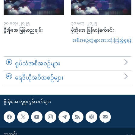
၃၀ မတ္၊ ၂၀၂၅
၃၀ မတ္၊ ၂၀၂၅
ဗွီအိုအေ မြန်မာညချမ်း
ဗွီအိုအေ မြန်မာနံနက်ခင်း
အစီအစဉ်တွဲများအားလုံးကြည့်ရှုရန်
ရုပ်သံအစီအစဉ်များ
ရေဒီယိုအစီအစဉ်များ
ဗွီအိုအေ လူမှုကွန်ယက်များ
သတင်း