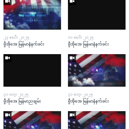
၂၃ ဧၿပီ၊ ၂၀၂၅
၀၁ ဧၿပီ၊ ၂၀၂၅
ဗွီအိုအေ မြန်မာနံနက်ခင်း
ဗွီအိုအေ မြန်မာနံနက်ခင်း
၃၁ မတ္၊ ၂၀၂၅
၃၁ မတ္၊ ၂၀၂၅
ဗွီအိုအေ မြန်မာညချမ်း
ဗွီအိုအေ မြန်မာနံနက်ခင်း