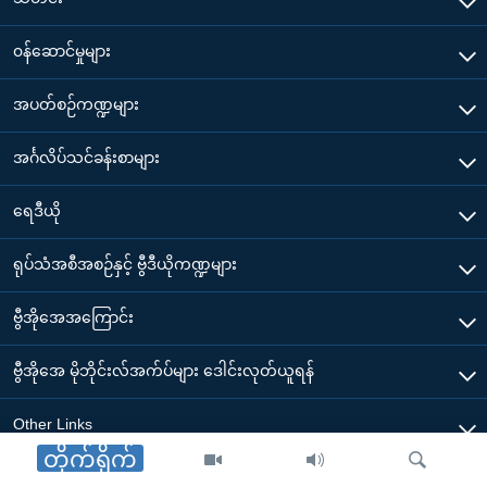
၀န်ဆောင်မှုများ
အပတ်စဉ်ကဏ္ဍများ
အင်္ဂလိပ်သင်ခန်းစာများ
ရေဒီယို
ရုပ်သံအစီအစဉ်နှင့် ဗွီဒီယိုကဏ္ဍများ
ဗွီအိုအေအကြောင်း
ဗွီအိုအေ မိုဘိုင်းလ်အက်ပ်များ ဒေါင်းလုတ်ယူရန်
Other Links
တိုက်ရိုက်