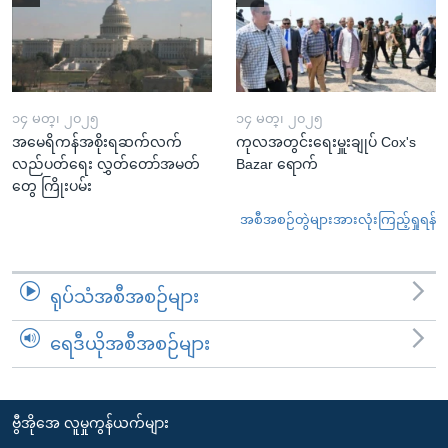
၁၄ မတ္၊ ၂၀၂၅
၁၄ မတ္၊ ၂၀၂၅
အမေရိကန်အစိုးရဆက်လက်
ကုလအတွင်းရေးမှူးချုပ် Cox's
လည်ပတ်ရေး လွှတ်တော်အမတ်
Bazar ရောက်
တွေ ကြိုးပမ်း
အစီအစဉ်တွဲများအားလုံးကြည့်ရှုရန်
ရုပ်သံအစီအစဉ်များ
ရေဒီယိုအစီအစဉ်များ
ဗွီအိုအေ လူမှုကွန်ယက်များ