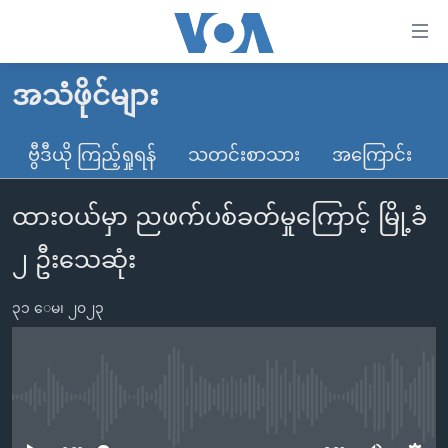
သုံး
ရ
လွယ်ကူ
အသံဖိုင်များ
မူလစာမျက်နှာ
စေ
မြန်မာ
ဗွီဒီယို ကြည့်ရှုရန်
သတင်းစာသား
အကြောင်း
သည့်
ကမ္ဘာ့သတင်းများ
Link
ထားဝယ်မှာ ညဖက်ပစ်ခတ်မှုကြောင့် မြို့ခံ
ဗွီဒီယို
နိုင်ငံတကာ
များ
သတင်းလွတ်လပ်ခွင့်
အမေရိကန်
၂ ဦးသေဆုံး
ပင်မ
ရပ်ဝန်းတခု လမ်းတခု အလွန်
တရုတ်
အကြောင်းအရာ
၃၁ ေမ၊ ၂၀၂၃
သို့
အင်္ဂလိပ်စာလေ့လာမယ်
အစ္စရေး-ပါလက်စတိုင်း
ကျော်
အပတ်စဉ်ကဏ္ဍများ
အမေရိကန်သုံးအီဒီယံ
ကြည့်
ရေဒီယိုနှင့်ရုပ်သံ အချက်အလက်များ
မကြေးမုံရဲ့ အင်္ဂလိပ်စာ
ရေဒီယို
ရန်
No media source currently available
ပင်မ
ရေဒီယို/တီဗွီအစီအစဉ်
ရုပ်ရှင်ထဲက အင်္ဂလိပ်စာ
တီဗွီ