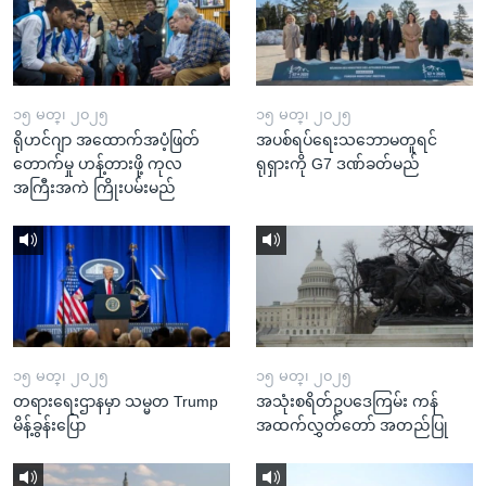
၁၅ မတ္၊ ၂၀၂၅
၁၅ မတ္၊ ၂၀၂၅
ရိုဟင်ဂျာ အထောက်အပံ့ဖြတ်
အပစ်ရပ်ရေးသဘောမတူရင်
တောက်မှု ဟန့်တားဖို့ ကုလ
ရုရှားကို G7 ဒဏ်ခတ်မည်
အကြီးအကဲ ကြိုးပမ်းမည်
၁၅ မတ္၊ ၂၀၂၅
၁၅ မတ္၊ ၂၀၂၅
တရားရေးဌာနမှာ သမ္မတ Trump
အသုံးစရိတ်ဥပဒေကြမ်း ကန်
မိန့်ခွန်းပြော
အထက်လွှတ်တော် အတည်ပြု