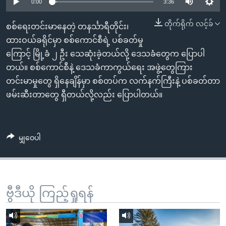
အ
0:00
3:36
သုတပဒေသာ အင်္ဂလိပ်စာ
ညွန်း
Learning English
တိုက်ရိုက် လင့်ခ်
စစ်ရေးတင်းမာနေတဲ့ တနင်္သာရီတိုင်း၊
စာမျက်နှာ
ထားဝယ်ခရိုင်မှာ စစ်ကောင်စီရဲ့ ပစ်ခတ်မှု
သို့
ဗွီအိုအေ လူမှုကွန်ယက်များ
ကြောင့် မြို့ခံ ၂ ဦး သေဆုံးခဲ့တယ်လို့ ဒေသခံတွေက ပြောပါ
ကျော်
တယ်။ စစ်ကောင်စီနဲ့ ဒေသခံကာကွယ်ရေး အဖွဲ့တွေကြား
ကြည့်
တင်းမာမှုတွေ ရှိနေချိန်မှာ စစ်တပ်က လက်နက်ကြီးနဲ့ ပစ်ခတ်တာ
ရန်
ဘာသာစကားများ
ဖမ်းဆီးတာတွေ ရှီတယ်လို့လည်း ပြောပါတယ်။
ရှာဖွေ
ရန်
နေရာ
မျှဝေပါ
သို့
ကျော်
ရန်
ဗွီဒီယို ကြည့်ရှုရန်