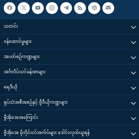
သတင်း
၀န်ဆောင်မှုများ
အပတ်စဉ်ကဏ္ဍများ
အင်္ဂလိပ်သင်ခန်းစာများ
ရေဒီယို
ရုပ်သံအစီအစဉ်နှင့် ဗွီဒီယိုကဏ္ဍများ
ဗွီအိုအေအကြောင်း
ဗွီအိုအေ မိုဘိုင်းလ်အက်ပ်များ ဒေါင်းလုတ်ယူရန်