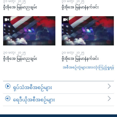
၃၁ မတ္၊ ၂၀၂၅
၃၁ မတ္၊ ၂၀၂၅
ဗွီအိုအေ မြန်မာညချမ်း
ဗွီအိုအေ မြန်မာနံနက်ခင်း
၃၀ မတ္၊ ၂၀၂၅
၃၀ မတ္၊ ၂၀၂၅
ဗွီအိုအေ မြန်မာညချမ်း
ဗွီအိုအေ မြန်မာနံနက်ခင်း
အစီအစဉ်တွဲများအားလုံးကြည့်ရှုရန်
ရုပ်သံအစီအစဉ်များ
ရေဒီယိုအစီအစဉ်များ