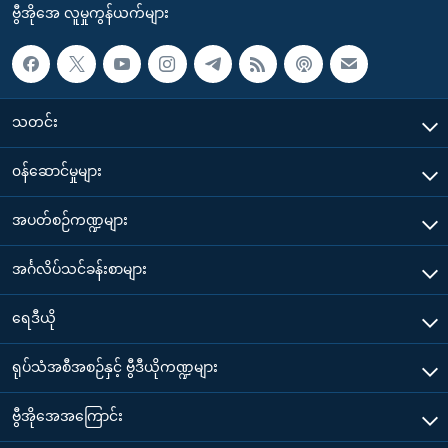
ဗွီအိုအေ လူမှုကွန်ယက်များ
သတင်း
၀န်ဆောင်မှုများ
အပတ်စဉ်ကဏ္ဍများ
အင်္ဂလိပ်သင်ခန်းစာများ
ရေဒီယို
ရုပ်သံအစီအစဉ်နှင့် ဗွီဒီယိုကဏ္ဍများ
ဗွီအိုအေအကြောင်း