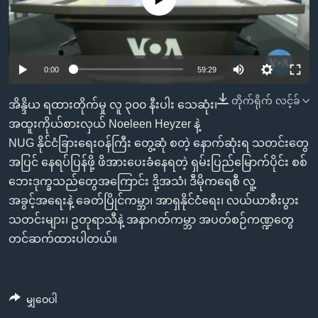
အ
သုတပဒေသာ အင်္ဂလိပ်စာ
ညွန်း
Learning English
စာမျက်နှာ
သို့
ဗွီအိုအေ လူမှုကွန်ယက်များ
0:00
59:29
ကျော်
ကြည့်
တိုက်ရိုက် လင့်ခ်
အိန္ဒိယ ရထားတိုက်မှု လူ ၃၀၀ နီးပါး သေဆုံး၊
ရန်
အထူးကိုယ်စားလှယ် Noeleen Heyzer နဲ့
ဘာသာစကားများ
ရှာဖွေ
NUG နိုင်ငံခြားရေးဝန်ကြီး တွေ့ဆုံ စတဲ့ နောက်ဆုံးရ သတင်းတွေ
ရန်
အပြင် နေရပ်ပြန်ဖို့ ဖိအားပေးခံနေရတဲ့ ရှမ်းပြည်မြောက်ပိုင်း စစ်
နေရာ
ဘေးဒုက္ခသည်တွေအကြောင်း ဒို့အသံ၊ ဒီမိုကရေစီ လူ့
သို့
အခွင့်အရေးနဲ့ ခေတ်ပြိုင်ကမ္ဘာ၊ အာရှနိုင်ငံရေး၊ လယ်ယာစီးပွား
ကျော်
သတင်းများ၊ ဥတုရာသီနဲ့ အနာဂတ်ကမ္ဘာ အပတ်စဉ်ကဏ္ဍတွေ
ရန်
တင်ဆက်ထားပါတယ်။
မျှဝေပါ