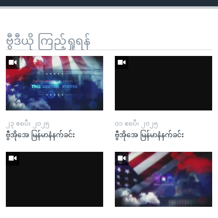
ဗွီဒီယို ကြည့်ရှုရန်
၂၃ ဧၿပီ၊ ၂၀၂၅
၀၁ ဧၿပီ၊ ၂၀၂၅
ဗွီအိုအေ မြန်မာနံနက်ခင်း
ဗွီအိုအေ မြန်မာနံနက်ခင်း