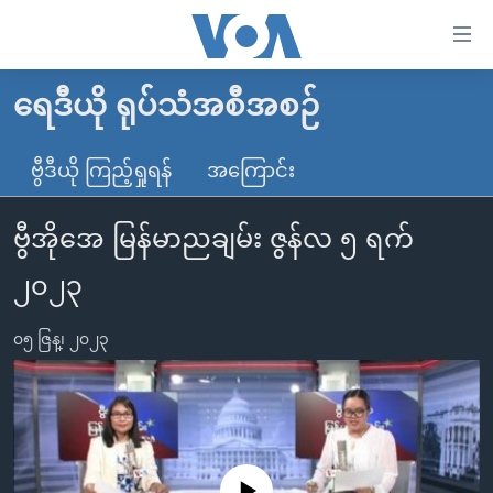
သုံး
ရ
လွယ်ကူ
ရေဒီယို ရုပ်သံအစီအစဉ်
မူလစာမျက်နှာ
စေ
မြန်မာ
ဗွီဒီယို ကြည့်ရှုရန်
အကြောင်း
သည့်
ကမ္ဘာ့သတင်းများ
Link
ဗွီအိုအေ မြန်မာညချမ်း ဇွန်လ ၅ ရက်
ဗွီဒီယို
နိုင်ငံတကာ
များ
သတင်းလွတ်လပ်ခွင့်
အမေရိကန်
၂၀၂၃
ပင်မ
ရပ်ဝန်းတခု လမ်းတခု အလွန်
တရုတ်
အကြောင်းအရာ
၀၅ ဇြန္၊ ၂၀၂၃
သို့
အင်္ဂလိပ်စာလေ့လာမယ်
အစ္စရေး-ပါလက်စတိုင်း
ကျော်
အပတ်စဉ်ကဏ္ဍများ
အမေရိကန်သုံးအီဒီယံ
ကြည့်
ရေဒီယိုနှင့်ရုပ်သံ အချက်အလက်များ
မကြေးမုံရဲ့ အင်္ဂလိပ်စာ
ရေဒီယို
ရန်
ပင်မ
ရေဒီယို/တီဗွီအစီအစဉ်
ရုပ်ရှင်ထဲက အင်္ဂလိပ်စာ
တီဗွီ
No media source currently available