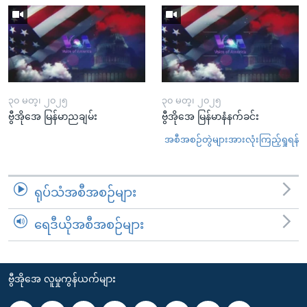
၃၀ မတ္၊ ၂၀၂၅
၃၀ မတ္၊ ၂၀၂၅
ဗွီအိုအေ မြန်မာညချမ်း
ဗွီအိုအေ မြန်မာနံနက်ခင်း
အစီအစဉ်တွဲများအားလုံးကြည့်ရှုရန်
ရုပ်သံအစီအစဉ်များ
ရေဒီယိုအစီအစဉ်များ
ဗွီအိုအေ လူမှုကွန်ယက်များ