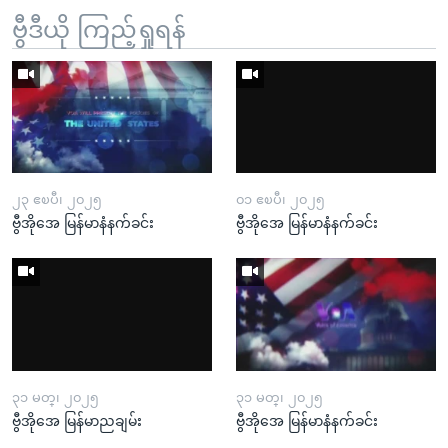
ဗွီဒီယို ကြည့်ရှုရန်
၂၃ ဧၿပီ၊ ၂၀၂၅
၀၁ ဧၿပီ၊ ၂၀၂၅
ဗွီအိုအေ မြန်မာနံနက်ခင်း
ဗွီအိုအေ မြန်မာနံနက်ခင်း
၃၁ မတ္၊ ၂၀၂၅
၃၁ မတ္၊ ၂၀၂၅
ဗွီအိုအေ မြန်မာညချမ်း
ဗွီအိုအေ မြန်မာနံနက်ခင်း