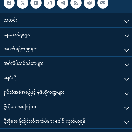
သတင်း
၀န်ဆောင်မှုများ
အပတ်စဉ်ကဏ္ဍများ
အင်္ဂလိပ်သင်ခန်းစာများ
ရေဒီယို
ရုပ်သံအစီအစဉ်နှင့် ဗွီဒီယိုကဏ္ဍများ
ဗွီအိုအေအကြောင်း
ဗွီအိုအေ မိုဘိုင်းလ်အက်ပ်များ ဒေါင်းလုတ်ယူရန်