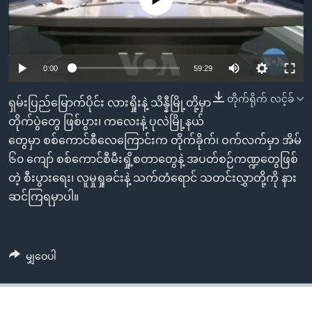
အ
သုတပဒေသာ အင်္ဂလိပ်စာ
ညွန်း
Learning English
စာမျက်နှာ
သို့
ဗွီအိုအေ လူမှုကွန်ယက်များ
0:00
59:29
ကျော်
ကြည့်
တိုက်ရိုက် လင့်ခ်
ရှမ်းပြည်မြောက်ပိုင်း လားရှိုးနဲ့ သိန္နီမြို့တို့မှာ
ရန်
တိုက်ပွဲတွေ ဖြစ်ပွား၊ ကလေးနဲ့ ပုလဲမြို့နယ်
ဘာသာစကားများ
ရှာဖွေ
တွေမှာ စစ်ကောင်စီလေကြောင်းက တိုက်ခိုက်၊ ဝက်လက်မှာ အိမ်
ရန်
၆၀ ကျော် စစ်ကောင်စီမီးရှို့စတာတွေနဲ့ အပတ်စဉ်ကဏ္ဍတွေဖြစ်
နေရာ
တဲ့ စီးပွားရေး၊ လူမှုရှုခင်းနဲ့ သက်တံရောင် သတင်းလွှာတို့ကို နား
သို့
ဆင်ကြရမှာပါ။
ကျော်
ရန်
မျှဝေပါ