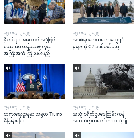
၁၅ မတ္၊ ၂၀၂၅
၁၅ မတ္၊ ၂၀၂၅
ရိုဟင်ဂျာ အထောက်အပံ့ဖြတ်
အပစ်ရပ်ရေးသဘောမတူရင်
တောက်မှု ဟန့်တားဖို့ ကုလ
ရုရှားကို G7 ဒဏ်ခတ်မည်
အကြီးအကဲ ကြိုးပမ်းမည်
၁၅ မတ္၊ ၂၀၂၅
၁၅ မတ္၊ ၂၀၂၅
တရားရေးဌာနမှာ သမ္မတ Trump
အသုံးစရိတ်ဥပဒေကြမ်း ကန်
မိန့်ခွန်းပြော
အထက်လွှတ်တော် အတည်ပြု