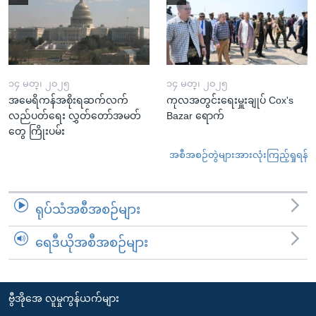
၁၄ မတ္၊ ၂၀၂၅
၁၄ မတ္၊ ၂၀၂၅
အမေရိကန်အစိုးရဆက်လက်
ကုလအတွင်းရေးမှူးချုပ် Cox's
လည်ပတ်ရေး လွှတ်တော်အမတ်
Bazar ရောက်
တွေ ကြိုးပမ်း
အစီအစဉ်တွဲများအားလုံးကြည့်ရှုရန်
ရုပ်သံအစီအစဉ်များ
ရေဒီယိုအစီအစဉ်များ
ဗွီအိုအေ လူမှုကွန်ယက်များ