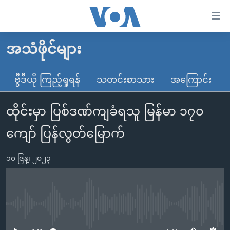
သုံး
ရ
လွယ်ကူ
အသံဖိုင်များ
မူလစာမျက်နှာ
စေ
မြန်မာ
ဗွီဒီယို ကြည့်ရှုရန်
သတင်းစာသား
အကြောင်း
သည့်
ကမ္ဘာ့သတင်းများ
Link
ထိုင်းမှာ ပြစ်ဒဏ်ကျခံရသူ မြန်မာ ၁၇၀
ဗွီဒီယို
နိုင်ငံတကာ
များ
သတင်းလွတ်လပ်ခွင့်
အမေရိကန်
ကျော် ပြန်လွတ်မြောက်
ပင်မ
ရပ်ဝန်းတခု လမ်းတခု အလွန်
တရုတ်
အကြောင်းအရာ
၁၀ ဇြန္၊ ၂၀၂၃
သို့
အင်္ဂလိပ်စာလေ့လာမယ်
အစ္စရေး-ပါလက်စတိုင်း
ကျော်
အပတ်စဉ်ကဏ္ဍများ
အမေရိကန်သုံးအီဒီယံ
ကြည့်
ရေဒီယိုနှင့်ရုပ်သံ အချက်အလက်များ
မကြေးမုံရဲ့ အင်္ဂလိပ်စာ
ရေဒီယို
ရန်
No media source currently available
ပင်မ
ရေဒီယို/တီဗွီအစီအစဉ်
ရုပ်ရှင်ထဲက အင်္ဂလိပ်စာ
တီဗွီ