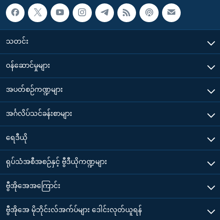
သတင်း
၀န်ဆောင်မှုများ
အပတ်စဉ်ကဏ္ဍများ
အင်္ဂလိပ်သင်ခန်းစာများ
ရေဒီယို
ရုပ်သံအစီအစဉ်နှင့် ဗွီဒီယိုကဏ္ဍများ
ဗွီအိုအေအကြောင်း
ဗွီအိုအေ မိုဘိုင်းလ်အက်ပ်များ ဒေါင်းလုတ်ယူရန်