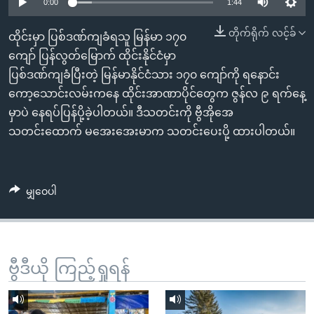
အ
0:00
1:44
သုတပဒေသာ အင်္ဂလိပ်စာ
ညွန်း
Learning English
တိုက်ရိုက် လင့်ခ်
ထိုင်းမှာ ပြစ်ဒဏ်ကျခံရသူ မြန်မာ ၁၇၀
စာမျက်နှာ
ကျော် ပြန်လွတ်မြောက် ထိုင်းနိုင်ငံမှာ
သို့
ဗွီအိုအေ လူမှုကွန်ယက်များ
ပြစ်ဒဏ်ကျခံပြီးတဲ့ မြန်မာနိုင်ငံသား ၁၇၀ ကျော်ကို ရ‌နောင်း
ကျော်
ကော့သောင်းလမ်းကနေ ထိုင်းအာဏာပိုင်တွေက ဇွန်လ ၉ ရက်နေ့
ကြည့်
မှာပဲ နေရပ်ပြန်ပို့ခဲ့ပါတယ်။ ဒီသတင်းကို ဗွီအိုအေ
ရန်
ဘာသာစကားများ
သတင်းထောက် မအေးအေးမာက သတင်းပေးပို့ ထားပါတယ်။
ရှာဖွေ
ရန်
နေရာ
မျှဝေပါ
သို့
ကျော်
ရန်
ဗွီဒီယို ကြည့်ရှုရန်