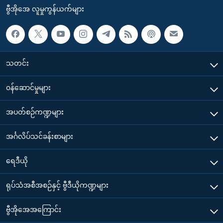
ဗွီအိုအေ လူမှုကွန်ယက်များ
သတင်း
၀န်ဆောင်မှုများ
အပတ်စဉ်ကဏ္ဍများ
အင်္ဂလိပ်သင်ခန်းစာများ
ရေဒီယို
ရုပ်သံအစီအစဉ်နှင့် ဗွီဒီယိုကဏ္ဍများ
ဗွီအိုအေအကြောင်း