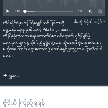
No media source currently available
အ
သုတပဒေသာ အင်္ဂလိပ်စာ
ညွန်း
Learning English
0:00
1:30
စာမျက်နှာ
သို့
ဗွီအိုအေ လူမှုကွန်ယက်များ
တိုက်ရိုက် လင့်ခ်
ထိုင်းနိုင်ငံမှာ ဝန်ကြီးချုပ်သစ်ဖြစ်လာဖို့
ကျော်
ရှေ့တန်းနေရာမှာရှိနေတဲ့ Pita Limjareonrat
ကြည့်
ကို ပြီးခဲ့တဲ့လက ရွေးကောက်ပွဲမှာ ဝင်ရောက်ယှဉ်ပြိုင်ဖို့
ရန်
သတ်မှတ်ချက်နဲ့ ကိုက်ညီမှုရှိခဲ့ရဲ့လား ဆိုတာကို စုံစမ်းစစ်ဆေး
ဘာသာစကားများ
ရှာဖွေ
မယ့်အကြောင်း ရွေးကောက်ပွဲ ကော်မရှင်ဥက္ကဋ္ဌက ပြောလိုက်ပါ
ရန်
တယ်။
နေရာ
သို့
ကျော်
မျှဝေပါ
ရန်
ဗွီဒီယို ကြည့်ရှုရန်