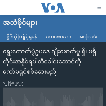
သုံး
ရ
လွယ်ကူ
အသံဖိုင်များ
မူလစာမျက်နှာ
စေ
မြန်မာ
ဗွီဒီယို ကြည့်ရှုရန်
သတင်းစာသား
အကြောင်း
သည့်
ကမ္ဘာ့သတင်းများ
Link
ရွေးကောက်ပွဲဥပဒေ ချိုးဖောက်မှု ရှိ၊ မရှိ
ဗွီဒီယို
နိုင်ငံတကာ
များ
သတင်းလွတ်လပ်ခွင့်
အမေရိကန်
ထိုင်းအနိုင်ရပါတီခေါင်းဆောင်ကို
ပင်မ
ရပ်ဝန်းတခု လမ်းတခု အလွန်
တရုတ်
အကြောင်းအရာ
ကော်မရှင်စစ်ဆေးမည်
သို့
အင်္ဂလိပ်စာလေ့လာမယ်
အစ္စရေး-ပါလက်စတိုင်း
ကျော်
၁၂ ဇြန္၊ ၂၀၂၃
အပတ်စဉ်ကဏ္ဍများ
အမေရိကန်သုံးအီဒီယံ
ကြည့်
ရေဒီယိုနှင့်ရုပ်သံ အချက်အလက်များ
မကြေးမုံရဲ့ အင်္ဂလိပ်စာ
ရေဒီယို
ရန်
ပင်မ
ရေဒီယို/တီဗွီအစီအစဉ်
ရုပ်ရှင်ထဲက အင်္ဂလိပ်စာ
တီဗွီ