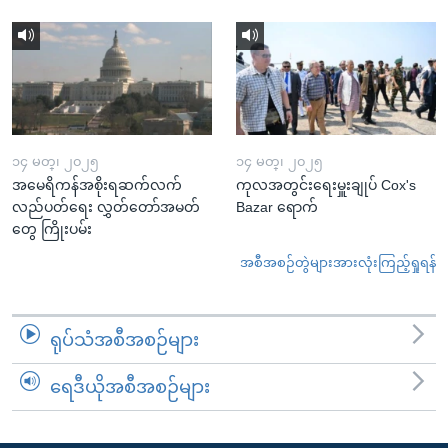
၁၄ မတ္၊ ၂၀၂၅
၁၄ မတ္၊ ၂၀၂၅
အမေရိကန်အစိုးရဆက်လက်
ကုလအတွင်းရေးမှူးချုပ် Cox's
လည်ပတ်ရေး လွှတ်တော်အမတ်
Bazar ရောက်
တွေ ကြိုးပမ်း
အစီအစဉ်တွဲများအားလုံးကြည့်ရှုရန်
ရုပ်သံအစီအစဉ်များ
ရေဒီယိုအစီအစဉ်များ