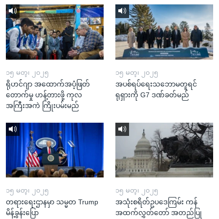
၁၅ မတ္၊ ၂၀၂၅
၁၅ မတ္၊ ၂၀၂၅
ရိုဟင်ဂျာ အထောက်အပံ့ဖြတ်
အပစ်ရပ်ရေးသဘောမတူရင်
တောက်မှု ဟန့်တားဖို့ ကုလ
ရုရှားကို G7 ဒဏ်ခတ်မည်
အကြီးအကဲ ကြိုးပမ်းမည်
၁၅ မတ္၊ ၂၀၂၅
၁၅ မတ္၊ ၂၀၂၅
တရားရေးဌာနမှာ သမ္မတ Trump
အသုံးစရိတ်ဥပဒေကြမ်း ကန်
မိန့်ခွန်းပြော
အထက်လွှတ်တော် အတည်ပြု