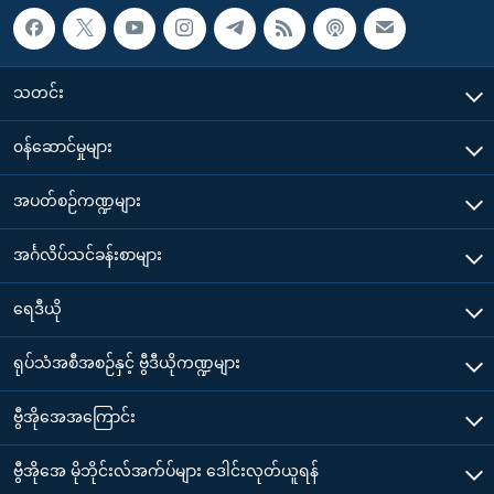
သတင်း
၀န်ဆောင်မှုများ
အပတ်စဉ်ကဏ္ဍများ
အင်္ဂလိပ်သင်ခန်းစာများ
ရေဒီယို
ရုပ်သံအစီအစဉ်နှင့် ဗွီဒီယိုကဏ္ဍများ
ဗွီအိုအေအကြောင်း
ဗွီအိုအေ မိုဘိုင်းလ်အက်ပ်များ ဒေါင်းလုတ်ယူရန်