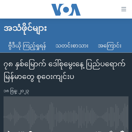
သုံး
ရ
လွယ်ကူ
အသံဖိုင်များ
မူလစာမျက်နှာ
စေ
မြန်မာ
ဗွီဒီယို ကြည့်ရှုရန်
သတင်းစာသား
အကြောင်း
သည့်
ကမ္ဘာ့သတင်းများ
Link
၇၈ နှစ်မြောက် ဒေါ်စုမွေးနေ့ ပြည်ပရောက်
ဗွီဒီယို
နိုင်ငံတကာ
များ
သတင်းလွတ်လပ်ခွင့်
အမေရိကန်
မြန်မာတွေ စုဝေးကျင်းပ
ပင်မ
ရပ်ဝန်းတခု လမ်းတခု အလွန်
တရုတ်
အကြောင်းအရာ
၁၈ ဇြန္၊ ၂၀၂၃
သို့
အင်္ဂလိပ်စာလေ့လာမယ်
အစ္စရေး-ပါလက်စတိုင်း
ကျော်
အပတ်စဉ်ကဏ္ဍများ
အမေရိကန်သုံးအီဒီယံ
ကြည့်
ရေဒီယိုနှင့်ရုပ်သံ အချက်အလက်များ
မကြေးမုံရဲ့ အင်္ဂလိပ်စာ
ရေဒီယို
ရန်
No media source currently available
ပင်မ
ရေဒီယို/တီဗွီအစီအစဉ်
ရုပ်ရှင်ထဲက အင်္ဂလိပ်စာ
တီဗွီ