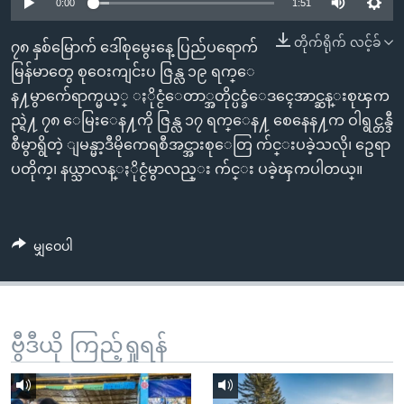
အ
0:00
1:51
သုတပဒေသာ အင်္ဂလိပ်စာ
ညွန်း
Learning English
တိုက်ရိုက် လင့်ခ်
၇၈ နှစ်မြောက် ဒေါ်စုမွေးနေ့ ပြည်ပရောက်
စာမျက်နှာ
မြန်မာတွေ စုဝေးကျင်းပ ဇြန္လ ၁၉ ရက္ေ
သို့
ဗွီအိုအေ လူမှုကွန်ယက်များ
န႔မွာက်ေရာက္မယ့္ ႏိုင္ငံေတာ္အတိုင္ပင္ခံေဒၚေအာင္ဆန္းစုၾက
ကျော်
ည္ရဲ႔ ၇၈ ေမြးေန႔ကို ဇြန္လ ၁၇ ရက္ေန႔ စေနေန႔က ဝါရွင္တန္ဒီ
ကြည့်
စီမွာရွိတဲ့ ျမန္မာ့ဒီမိုကေရစီအင္အားစုေတြ က်င္းပခဲ့သလို၊ ဥေရာ
ရန်
ဘာသာစကားများ
ပတိုက္၊ နယ္သာလန္ႏိုင္ငံမွာလည္း က်င္း ပခဲ့ၾကပါတယ္။
ရှာဖွေ
ရန်
နေရာ
မျှဝေပါ
သို့
ကျော်
ရန်
ဗွီဒီယို ကြည့်ရှုရန်