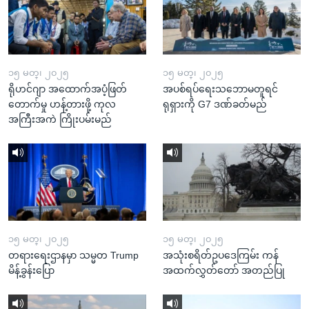
၁၅ မတ္၊ ၂၀၂၅
၁၅ မတ္၊ ၂၀၂၅
ရိုဟင်ဂျာ အထောက်အပံ့ဖြတ်
အပစ်ရပ်ရေးသဘောမတူရင်
တောက်မှု ဟန့်တားဖို့ ကုလ
ရုရှားကို G7 ဒဏ်ခတ်မည်
အကြီးအကဲ ကြိုးပမ်းမည်
၁၅ မတ္၊ ၂၀၂၅
၁၅ မတ္၊ ၂၀၂၅
တရားရေးဌာနမှာ သမ္မတ Trump
အသုံးစရိတ်ဥပဒေကြမ်း ကန်
မိန့်ခွန်းပြော
အထက်လွှတ်တော် အတည်ပြု