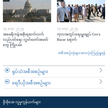
၁၄ မတ္၊ ၂၀၂၅
၁၄ မတ္၊ ၂၀၂၅
အမေရိကန်အစိုးရဆက်လက်
ကုလအတွင်းရေးမှူးချုပ် Cox's
လည်ပတ်ရေး လွှတ်တော်အမတ်
Bazar ရောက်
တွေ ကြိုးပမ်း
အစီအစဉ်တွဲများအားလုံးကြည့်ရှုရန်
ရုပ်သံအစီအစဉ်များ
ရေဒီယိုအစီအစဉ်များ
ဗွီအိုအေ လူမှုကွန်ယက်များ