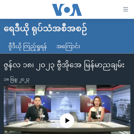
သုံး
ရ
လွယ်ကူ
ရေဒီယို ရုပ်သံအစီအစဉ်
မူလစာမျက်နှာ
စေ
မြန်မာ
ဗွီဒီယို ကြည့်ရှုရန်
အကြောင်း
သည့်
ကမ္ဘာ့သတင်းများ
Link
ဇွန်လ ၁၈၊ ၂၀၂၃ ဗွီအိုအေ မြန်မာညချမ်း
ဗွီဒီယို
နိုင်ငံတကာ
များ
သတင်းလွတ်လပ်ခွင့်
အမေရိကန်
ပင်မ
၁၈ ဇြန္၊ ၂၀၂၃
ရပ်ဝန်းတခု လမ်းတခု အလွန်
တရုတ်
အကြောင်းအရာ
သို့
အင်္ဂလိပ်စာလေ့လာမယ်
အစ္စရေး-ပါလက်စတိုင်း
ကျော်
အပတ်စဉ်ကဏ္ဍများ
အမေရိကန်သုံးအီဒီယံ
ကြည့်
ရေဒီယိုနှင့်ရုပ်သံ အချက်အလက်များ
မကြေးမုံရဲ့ အင်္ဂလိပ်စာ
ရေဒီယို
ရန်
No media source currently available
ပင်မ
ရေဒီယို/တီဗွီအစီအစဉ်
ရုပ်ရှင်ထဲက အင်္ဂလိပ်စာ
တီဗွီ