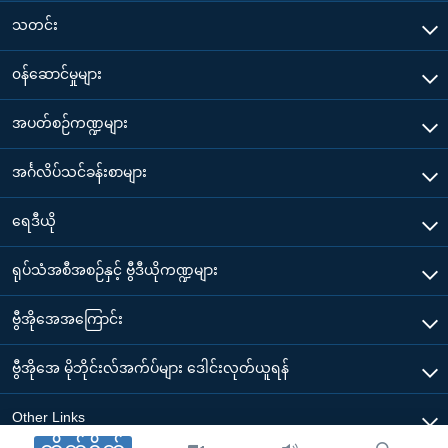
သတင်း
၀န်ဆောင်မှုများ
အပတ်စဉ်ကဏ္ဍများ
အင်္ဂလိပ်သင်ခန်းစာများ
ရေဒီယို
ရုပ်သံအစီအစဉ်နှင့် ဗွီဒီယိုကဏ္ဍများ
ဗွီအိုအေအကြောင်း
ဗွီအိုအေ မိုဘိုင်းလ်အက်ပ်များ ဒေါင်းလုတ်ယူရန်
Other Links