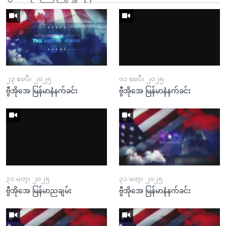
၂၃ ဧၿပီ၊ ၂၀၂၅
၀၁ ဧၿပီ၊ ၂၀၂၅
ဗွီအိုအေ မြန်မာနံနက်ခင်း
ဗွီအိုအေ မြန်မာနံနက်ခင်း
၃၁ မတ္၊ ၂၀၂၅
၃၁ မတ္၊ ၂၀၂၅
ဗွီအိုအေ မြန်မာညချမ်း
ဗွီအိုအေ မြန်မာနံနက်ခင်း