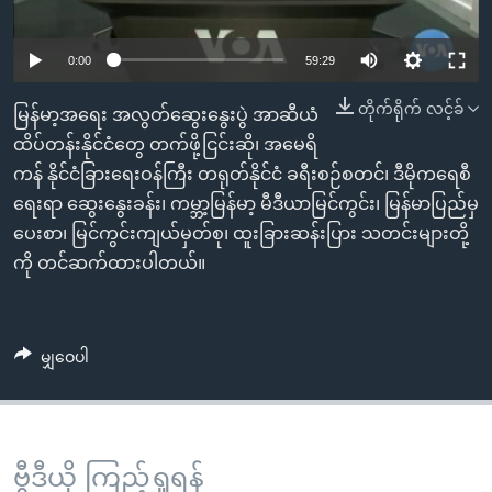
အ
သုတပဒေသာ အင်္ဂလိပ်စာ
ညွန်း
Learning English
0:00
59:29
စာမျက်နှာ
သို့
ဗွီအိုအေ လူမှုကွန်ယက်များ
တိုက်ရိုက် လင့်ခ်
မြန်မာ့အရေး အလွတ်ဆွေးနွေးပွဲ အာဆီယံ
ကျော်
ထိပ်တန်းနိုင်ငံတွေ တက်ဖို့ငြင်းဆို၊ အမေရိ
ကြည့်
ကန် နိုင်ငံခြားရေးဝန်ကြီး တရုတ်နိုင်ငံ ခရီးစဉ်စတင်၊ ဒီမိုကရေစီ
ရန်
ဘာသာစကားများ
ရေးရာ ဆွေးနွေးခန်း၊ ကမ္ဘာ့မြန်မာ့ မီဒီယာမြင်ကွင်း၊ မြန်မာပြည်မှ
ရှာဖွေ
ပေးစာ၊ မြင်ကွင်းကျယ်မှတ်စု၊ ထူးခြားဆန်းပြား သတင်းများတို့
ရန်
ကို တင်ဆက်ထားပါတယ်။
နေရာ
သို့
ကျော်
မျှဝေပါ
ရန်
ဗွီဒီယို ကြည့်ရှုရန်