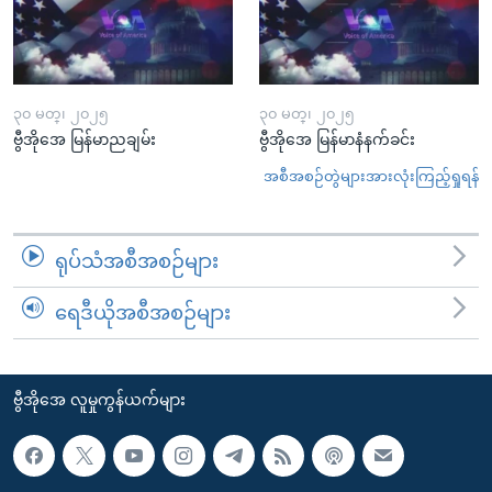
၃၀ မတ္၊ ၂၀၂၅
၃၀ မတ္၊ ၂၀၂၅
ဗွီအိုအေ မြန်မာညချမ်း
ဗွီအိုအေ မြန်မာနံနက်ခင်း
အစီအစဉ်တွဲများအားလုံးကြည့်ရှုရန်
ရုပ်သံအစီအစဉ်များ
ရေဒီယိုအစီအစဉ်များ
ဗွီအိုအေ လူမှုကွန်ယက်များ