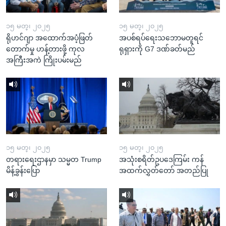
၁၅ မတ္၊ ၂၀၂၅
၁၅ မတ္၊ ၂၀၂၅
ရိုဟင်ဂျာ အထောက်အပံ့ဖြတ်
အပစ်ရပ်ရေးသဘောမတူရင်
တောက်မှု ဟန့်တားဖို့ ကုလ
ရုရှားကို G7 ဒဏ်ခတ်မည်
အကြီးအကဲ ကြိုးပမ်းမည်
၁၅ မတ္၊ ၂၀၂၅
၁၅ မတ္၊ ၂၀၂၅
တရားရေးဌာနမှာ သမ္မတ Trump
အသုံးစရိတ်ဥပဒေကြမ်း ကန်
မိန့်ခွန်းပြော
အထက်လွှတ်တော် အတည်ပြု