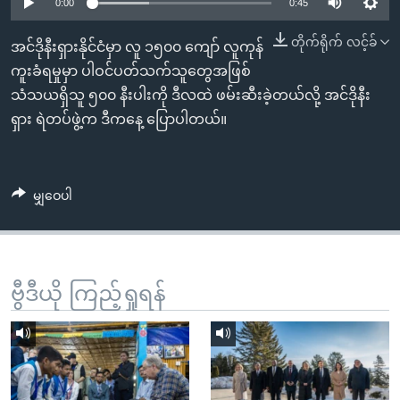
အ
0:00
0:45
သုတပဒေသာ အင်္ဂလိပ်စာ
ညွန်း
Learning English
တိုက်ရိုက် လင့်ခ်
အင်ဒိုနီးရှားနိုင်ငံမှာ လူ ၁၅၀၀ ကျော် လူကုန်
စာမျက်နှာ
ကူးခံရမှုမှာ ပါဝင်ပတ်သက်သူတွေအဖြစ်
သို့
ဗွီအိုအေ လူမှုကွန်ယက်များ
သံသယရှိသူ ၅၀၀ နီးပါးကို ဒီလထဲ ဖမ်းဆီးခဲ့တယ်လို့ အင်ဒိုနီး
ကျော်
ရှား ရဲတပ်ဖွဲ့က ဒီကနေ့ ပြောပါတယ်။
ကြည့်
ရန်
ဘာသာစကားများ
ရှာဖွေ
မျှဝေပါ
ရန်
နေရာ
သို့
ကျော်
ဗွီဒီယို ကြည့်ရှုရန်
ရန်