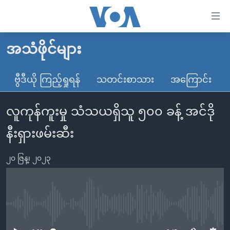
သုံး
ရ
လွယ်ကူ
အသံဖိုင်များ
မူလစာမျက်နှာ
စေ
မြန်မာ
ဗွီဒီယို ကြည့်ရှုရန်
သတင်းစာသား
အကြောင်း
သည့်
ကမ္ဘာ့သတင်းများ
Link
လူကုန်ကူးမှု သံသယရှိသူ ၅၀၀ ခန့် အင်ဒို
ဗွီဒီယို
နိုင်ငံတကာ
များ
သတင်းလွတ်လပ်ခွင့်
အမေရိကန်
နီးရှားဖမ်းဆီး
ပင်မ
ရပ်ဝန်းတခု လမ်းတခု အလွန်
တရုတ်
အကြောင်းအရာ
၂၀ ဇြန္၊ ၂၀၂၃
သို့
အင်္ဂလိပ်စာလေ့လာမယ်
အစ္စရေး-ပါလက်စတိုင်း
ကျော်
အပတ်စဉ်ကဏ္ဍများ
အမေရိကန်သုံးအီဒီယံ
ကြည့်
ရေဒီယိုနှင့်ရုပ်သံ အချက်အလက်များ
မကြေးမုံရဲ့ အင်္ဂလိပ်စာ
ရေဒီယို
ရန်
No media source currently available
ပင်မ
ရေဒီယို/တီဗွီအစီအစဉ်
ရုပ်ရှင်ထဲက အင်္ဂလိပ်စာ
တီဗွီ