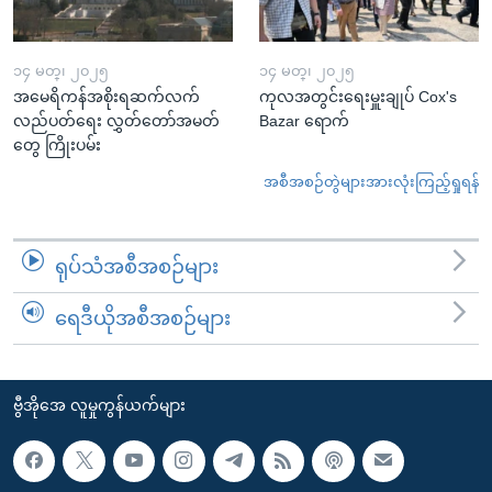
၁၄ မတ္၊ ၂၀၂၅
၁၄ မတ္၊ ၂၀၂၅
အမေရိကန်အစိုးရဆက်လက်
ကုလအတွင်းရေးမှူးချုပ် Cox's
လည်ပတ်ရေး လွှတ်တော်အမတ်
Bazar ရောက်
တွေ ကြိုးပမ်း
အစီအစဉ်တွဲများအားလုံးကြည့်ရှုရန်
ရုပ်သံအစီအစဉ်များ
ရေဒီယိုအစီအစဉ်များ
ဗွီအိုအေ လူမှုကွန်ယက်များ