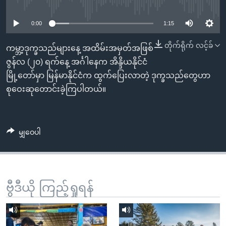
No media source currently available
အ
သုတပဒေသာ အင်္ဂလိပ်စာ
ညွန်း
Learning English
0:00
1:15
စာမျက်နှာ
သို့
ဗွီအိုအေ လူမှုကွန်ယက်များ
တိုက်ရိုက် လင့်ခ်
ကမ္ဘာ့ဒုက္ခသည်များနေ့ အထိမ်းအမှတ်အဖြစ်
ကျော်
ဇွန်လ (၂၀) ရက်နေ့ အင်္ဂါနေက အိန္ဒိယနိုင်ငံ
ကြည့်
မြို့တော်မှာ မြန်မာနိုင်ငံက ထွက်ပြေးလာတဲ့ ဒုက္ခသည်တွေဟာ
ရန်
စုဝေးဆုတောင်းခဲ့ကြပါတယ်။
ဘာသာစကားများ
ရှာဖွေ
ရန်
နေရာ
မျှဝေပါ
သို့
ကျော်
ရန်
ဗွီဒီယို ကြည့်ရှုရန်