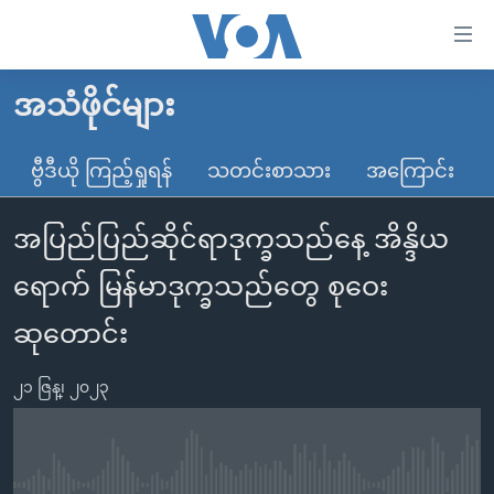
သုံး
ရ
လွယ်ကူ
အသံဖိုင်များ
မူလစာမျက်နှာ
စေ
မြန်မာ
ဗွီဒီယို ကြည့်ရှုရန်
သတင်းစာသား
အကြောင်း
သည့်
ကမ္ဘာ့သတင်းများ
Link
အပြည်ပြည်ဆိုင်ရာဒုက္ခသည်နေ့ အိန္ဒိယ
ဗွီဒီယို
နိုင်ငံတကာ
များ
သတင်းလွတ်လပ်ခွင့်
အမေရိကန်
ရောက် မြန်မာဒုက္ခသည်တွေ စုဝေး
ပင်မ
ရပ်ဝန်းတခု လမ်းတခု အလွန်
တရုတ်
အကြောင်းအရာ
ဆုတောင်း
သို့
အင်္ဂလိပ်စာလေ့လာမယ်
အစ္စရေး-ပါလက်စတိုင်း
ကျော်
၂၁ ဇြန္၊ ၂၀၂၃
အပတ်စဉ်ကဏ္ဍများ
အမေရိကန်သုံးအီဒီယံ
ကြည့်
ရေဒီယိုနှင့်ရုပ်သံ အချက်အလက်များ
မကြေးမုံရဲ့ အင်္ဂလိပ်စာ
ရေဒီယို
ရန်
ပင်မ
ရေဒီယို/တီဗွီအစီအစဉ်
ရုပ်ရှင်ထဲက အင်္ဂလိပ်စာ
တီဗွီ