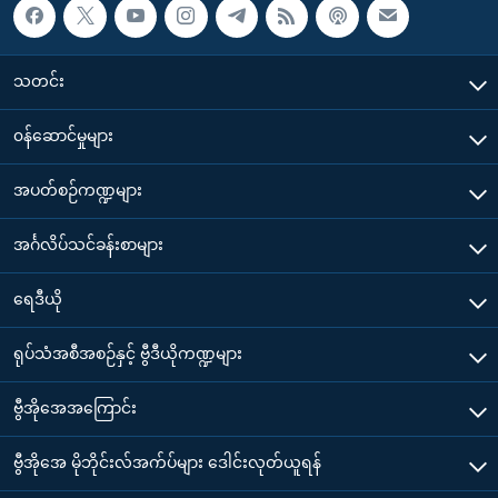
သတင်း
၀န်ဆောင်မှုများ
အပတ်စဉ်ကဏ္ဍများ
အင်္ဂလိပ်သင်ခန်းစာများ
ရေဒီယို
ရုပ်သံအစီအစဉ်နှင့် ဗွီဒီယိုကဏ္ဍများ
ဗွီအိုအေအကြောင်း
ဗွီအိုအေ မိုဘိုင်းလ်အက်ပ်များ ဒေါင်းလုတ်ယူရန်