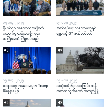
၁၅ မတ္၊ ၂၀၂၅
၁၅ မတ္၊ ၂၀၂၅
ရိုဟင်ဂျာ အထောက်အပံ့ဖြတ်
အပစ်ရပ်ရေးသဘောမတူရင်
တောက်မှု ဟန့်တားဖို့ ကုလ
ရုရှားကို G7 ဒဏ်ခတ်မည်
အကြီးအကဲ ကြိုးပမ်းမည်
၁၅ မတ္၊ ၂၀၂၅
၁၅ မတ္၊ ၂၀၂၅
တရားရေးဌာနမှာ သမ္မတ Trump
အသုံးစရိတ်ဥပဒေကြမ်း ကန်
မိန့်ခွန်းပြော
အထက်လွှတ်တော် အတည်ပြု