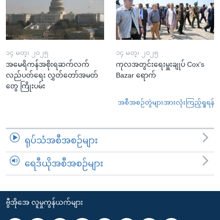
၁၄ မတ္၊ ၂၀၂၅
၁၄ မတ္၊ ၂၀၂၅
အမေရိကန်အစိုးရဆက်လက်
ကုလအတွင်းရေးမှူးချုပ် Cox's
လည်ပတ်ရေး လွှတ်တော်အမတ်
Bazar ရောက်
တွေ ကြိုးပမ်း
အစီအစဉ်တွဲများအားလုံးကြည့်ရှုရန်
ရုပ်သံအစီအစဉ်များ
ရေဒီယိုအစီအစဉ်များ
ဗွီအိုအေ လူမှုကွန်ယက်များ