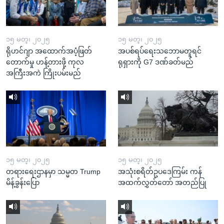
၁၅ မတ္၊ ၂၀၂၅
၁၅ မတ္၊ ၂၀၂၅
ရိုဟင်ဂျာ အထောက်အပံ့ဖြတ်
အပစ်ရပ်ရေးသဘောမတူရင်
တောက်မှု ဟန့်တားဖို့ ကုလ
ရုရှားကို G7 ဒဏ်ခတ်မည်
အကြီးအကဲ ကြိုးပမ်းမည်
၁၅ မတ္၊ ၂၀၂၅
၁၅ မတ္၊ ၂၀၂၅
တရားရေးဌာနမှာ သမ္မတ Trump
အသုံးစရိတ်ဥပဒေကြမ်း ကန်
မိန့်ခွန်းပြော
အထက်လွှတ်တော် အတည်ပြု