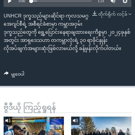
အ
0:00
1:23
သုတပဒေသာ အင်္ဂလိပ်စာ
ညွန်း
Learning English
တိုက်ရိုက် လင့်ခ်
UNHCR ဒုက္ခသည်များဆိုင်ရာ ကုလသမဂ္ဂ
စာမျက်နှာ
အေဂျင်စီရဲ့ အစီရင်ခံစာမှာ ကမ္ဘာအဝှမ်း
သို့
ဗွီအိုအေ လူမှုကွန်ယက်များ
ဒုက္ခသည်တွေကို ရွှေ့ပြောင်းနေရာချထားရေးကိစ္စမှာ ၂၀၂၄ခုနှစ်
ကျော်
အတွင်း အာရှဒေသဟာ တကမ္ဘာလုံးရဲ့ ၃၀ ရာခိုင်နှုန်း
ကြည့်
လိုအပ်ချက်အများဆုံးဖြစ်လာမယ်လို့ ခန့်မှန်းလိုက်ပါတယ်။
ရန်
ဘာသာစကားများ
ရှာဖွေ
ရန်
မျှဝေပါ
နေရာ
သို့
ကျော်
ရန်
ဗွီဒီယို ကြည့်ရှုရန်