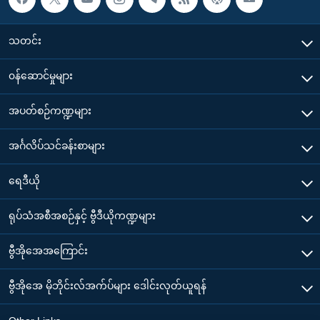
သတင်း
၀န်ဆောင်မှုများ
အပတ်စဉ်ကဏ္ဍများ
အင်္ဂလိပ်သင်ခန်းစာများ
ရေဒီယို
ရုပ်သံအစီအစဉ်နှင့် ဗွီဒီယိုကဏ္ဍများ
ဗွီအိုအေအကြောင်း
ဗွီအိုအေ မိုဘိုင်းလ်အက်ပ်များ ဒေါင်းလုတ်ယူရန်