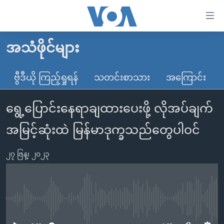
သုံး
ရ
လွယ်ကူ
အသံဖိုင်များ
မူလစာမျက်နှာ
စေ
မြန်မာ
ဗွီဒီယို ကြည့်ရှုရန်
သတင်းစာသား
အကြောင်း
သည့်
ကမ္ဘာ့သတင်းများ
Link
ရွေ့ပြောင်းနေရာချထားပေးဖို့ လိုအပ်ချက်
ဗွီဒီယို
နိုင်ငံတကာ
များ
သတင်းလွတ်လပ်ခွင့်
အမေရိကန်
အမြင့်ဆုံးထဲ မြန်မာဒုက္ခသည်တွေပါဝင်
ပင်မ
ရပ်ဝန်းတခု လမ်းတခု အလွန်
တရုတ်
အကြောင်းအရာ
၂၇ ဇြန္၊ ၂၀၂၃
သို့
အင်္ဂလိပ်စာလေ့လာမယ်
အစ္စရေး-ပါလက်စတိုင်း
ကျော်
အပတ်စဉ်ကဏ္ဍများ
အမေရိကန်သုံးအီဒီယံ
ကြည့်
ရေဒီယိုနှင့်ရုပ်သံ အချက်အလက်များ
မကြေးမုံရဲ့ အင်္ဂလိပ်စာ
ရေဒီယို
ရန်
No media source currently available
ပင်မ
ရေဒီယို/တီဗွီအစီအစဉ်
ရုပ်ရှင်ထဲက အင်္ဂလိပ်စာ
တီဗွီ