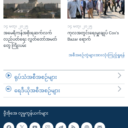
၁၄ မတ္၊ ၂၀၂၅
၁၄ မတ္၊ ၂၀၂၅
အမေရိကန်အစိုးရဆက်လက်
ကုလအတွင်းရေးမှူးချုပ် Cox's
လည်ပတ်ရေး လွှတ်တော်အမတ်
Bazar ရောက်
တွေ ကြိုးပမ်း
အစီအစဉ်တွဲများအားလုံးကြည့်ရှုရန်
ရုပ်သံအစီအစဉ်များ
ရေဒီယိုအစီအစဉ်များ
ဗွီအိုအေ လူမှုကွန်ယက်များ