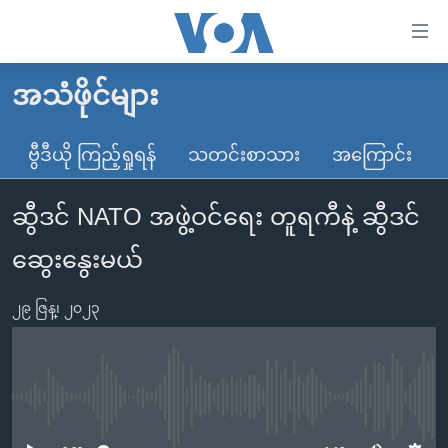
သုံး
ရ
လွယ်ကူ
အသံဖိုင်များ
မူလစာမျက်နှာ
စေ
မြန်မာ
ဗွီဒီယို ကြည့်ရှုရန်
သတင်းစာသား
အကြောင်း
သည့်
ကမ္ဘာ့သတင်းများ
Link
ဆွီဒင် NATO အဖွဲ့ဝင်ရေး တူရကီနဲ့ ဆွီဒင်
ဗွီဒီယို
နိုင်ငံတကာ
များ
သတင်းလွတ်လပ်ခွင့်
အမေရိကန်
ဆွေးနွေးမယ်
ပင်မ
ရပ်ဝန်းတခု လမ်းတခု အလွန်
တရုတ်
အကြောင်းအရာ
၂၉ ဇြန္၊ ၂၀၂၃
သို့
အင်္ဂလိပ်စာလေ့လာမယ်
အစ္စရေး-ပါလက်စတိုင်း
ကျော်
အပတ်စဉ်ကဏ္ဍများ
အမေရိကန်သုံးအီဒီယံ
ကြည့်
ရေဒီယိုနှင့်ရုပ်သံ အချက်အလက်များ
မကြေးမုံရဲ့ အင်္ဂလိပ်စာ
ရေဒီယို
ရန်
No media source currently available
ပင်မ
ရေဒီယို/တီဗွီအစီအစဉ်
ရုပ်ရှင်ထဲက အင်္ဂလိပ်စာ
တီဗွီ