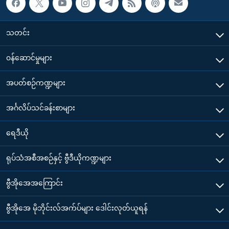
သတင်း
၀န်ဆောင်မှုများ
အပတ်စဉ်ကဏ္ဍများ
အင်္ဂလိပ်သင်ခန်းစာများ
ရေဒီယို
ရုပ်သံအစီအစဉ်နှင့် ဗွီဒီယိုကဏ္ဍများ
ဗွီအိုအေအကြောင်း
ဗွီအိုအေ မိုဘိုင်းလ်အက်ပ်များ ဒေါင်းလုတ်ယူရန်