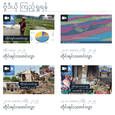
ဗွီဒီယို ကြည့်ရှုရန်
၀၆ မတ္၊ ၂၀၂၅
၂၇ ေဖေဖာ္၀ါရီ၊ ၂၀၂၅
တိုင်းရင်းသတင်းလွှာ
တိုင်းရင်းသတင်းလွှာ
၂၀ ေဖေဖာ္၀ါရီ၊ ၂၀၂၅
၁၄ ေဖေဖာ္၀ါရီ၊ ၂၀၂၅
တိုင်းရင်းသတင်းလွှာ
တိုင်းရင်းသတင်းလွှာ