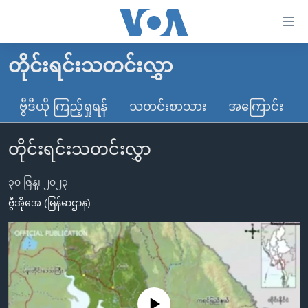
သုံး
ရ
လွယ်ကူ
တိုင်းရင်းသတင်းလွှာ
မူလစာမျက်နှာ
စေ
မြန်မာ
ဗွီဒီယို ကြည့်ရှုရန်
သတင်းစာသား
အကြောင်း
သည့်
ကမ္ဘာ့သတင်းများ
Link
တိုင်းရင်းသတင်းလွှာ
ဗွီဒီယို
နိုင်ငံတကာ
များ
သတင်းလွတ်လပ်ခွင့်
အမေရိကန်
ပင်မ
၃၀ ဇြန္၊ ၂၀၂၃
ရပ်ဝန်းတခု လမ်းတခု အလွန်
တရုတ်
အကြောင်းအရာ
ဗွီအိုအေ (မြန်မာဌာန)
သို့
အင်္ဂလိပ်စာလေ့လာမယ်
အစ္စရေး-ပါလက်စတိုင်း
ကျော်
အပတ်စဉ်ကဏ္ဍများ
အမေရိကန်သုံးအီဒီယံ
ကြည့်
ရေဒီယိုနှင့်ရုပ်သံ အချက်အလက်များ
မကြေးမုံရဲ့ အင်္ဂလိပ်စာ
ရေဒီယို
ရန်
ပင်မ
ရေဒီယို/တီဗွီအစီအစဉ်
ရုပ်ရှင်ထဲက အင်္ဂလိပ်စာ
တီဗွီ
No media source currently available