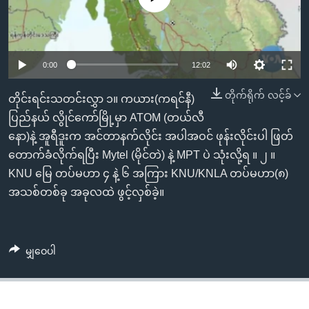
အ
သုတပဒေသာ အင်္ဂလိပ်စာ
ညွန်း
Learning English
စာမျက်နှာ
သို့
ဗွီအိုအေ လူမှုကွန်ယက်များ
0:00
12:02
ကျော်
တိုက်ရိုက် လင့်ခ်
ကြည့်
တိုင်းရင်းသတင်းလွှာ ၁။ ကယား(ကရင်နီ)
ရန်
ပြည်နယ် လွိုင်ကော်မြို့မှာ ATOM (တယ်လီ
ဘာသာစကားများ
ရှာဖွေ
နော)နဲ့ အူရီဒူးက အင်တာနက်လိုင်း အပါအဝင် ဖုန်းလိုင်းပါ ဖြတ်
ရန်
တောက်ခံလိုက်ရပြီး Mytel (မိုင်တဲ) နဲ့ MPT ပဲ သုံးလို့ရ ။ ၂ ။
နေရာ
KNU မြေ တပ်မဟာ ၄ နဲ့ ၆ အကြား KNU/KNLA တပ်မဟာ(၈)
သို့
အသစ်တစ်ခု အခုလထဲ ဖွင့်လှစ်ခဲ့။
ကျော်
ရန်
မျှဝေပါ