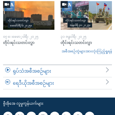
၀၇ ေဖေဖာ္၀ါရီ၊ ၂၀၂၅
၃၁ ဇန္နဝါရီ၊ ၂၀၂၅
တိုင်းရင်းသတင်းလွှာ
တိုင်းရင်းသတင်းလွှာ
အစီအစဉ်တွဲများအားလုံးကြည့်ရှုရန်
ရုပ်သံအစီအစဉ်များ
ရေဒီယိုအစီအစဉ်များ
ဗွီအိုအေ လူမှုကွန်ယက်များ