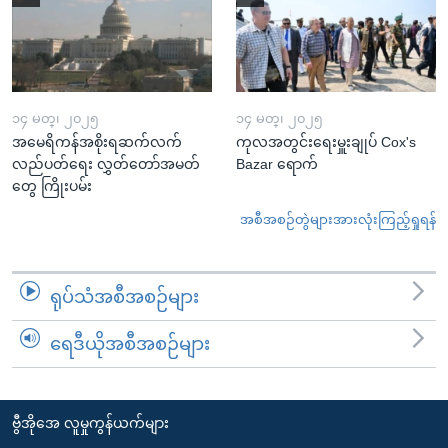
၁၄ မတ္၊ ၂၀၂၅
၁၄ မတ္၊ ၂၀၂၅
အမေရိကန်အစိုးရဆက်လက်
ကုလအတွင်းရေးမှူးချုပ် Cox's
လည်ပတ်ရေး လွှတ်တော်အမတ်
Bazar ရောက်
တွေ ကြိုးပမ်း
အစီအစဉ်တွဲများအားလုံးကြည့်ရှုရန်
ရုပ်သံအစီအစဉ်များ
ရေဒီယိုအစီအစဉ်များ
ဗွီအိုအေ လူမှုကွန်ယက်များ