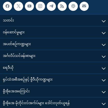
သတင်း
၀န်ဆောင်မှုများ
အပတ်စဉ်ကဏ္ဍများ
အင်္ဂလိပ်သင်ခန်းစာများ
ရေဒီယို
ရုပ်သံအစီအစဉ်နှင့် ဗွီဒီယိုကဏ္ဍများ
ဗွီအိုအေအကြောင်း
ဗွီအိုအေ မိုဘိုင်းလ်အက်ပ်များ ဒေါင်းလုတ်ယူရန်