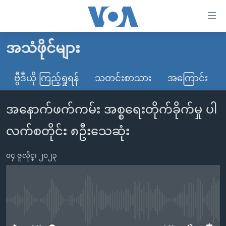
သုံး
ရ
လွယ်ကူ
အသံဖိုင်များ
မူလစာမျက်နှာ
စေ
မြန်မာ
ဗွီဒီယို ကြည့်ရှုရန်
သတင်းစာသား
အကြောင်း
သည့်
ကမ္ဘာ့သတင်းများ
Link
အနောက်ဖက်ကမ်း အစ္စရေးတိုက်ခိုက်မှု ပါ
ဗွီဒီယို
နိုင်ငံတကာ
များ
သတင်းလွတ်လပ်ခွင့်
အမေရိကန်
လက်စတိုင်း ၈ဦးသေဆုံး
ပင်မ
ရပ်ဝန်းတခု လမ်းတခု အလွန်
တရုတ်
အကြောင်းအရာ
၀၄ ဇူလိုင္၊ ၂၀၂၃
သို့
အင်္ဂလိပ်စာလေ့လာမယ်
အစ္စရေး-ပါလက်စတိုင်း
ကျော်
အပတ်စဉ်ကဏ္ဍများ
အမေရိကန်သုံးအီဒီယံ
ကြည့်
ရေဒီယိုနှင့်ရုပ်သံ အချက်အလက်များ
မကြေးမုံရဲ့ အင်္ဂလိပ်စာ
ရေဒီယို
ရန်
No media source currently available
ပင်မ
ရေဒီယို/တီဗွီအစီအစဉ်
ရုပ်ရှင်ထဲက အင်္ဂလိပ်စာ
တီဗွီ