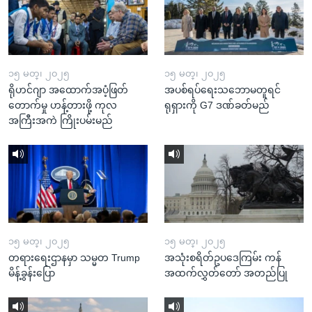
၁၅ မတ္၊ ၂၀၂၅
၁၅ မတ္၊ ၂၀၂၅
ရိုဟင်ဂျာ အထောက်အပံ့ဖြတ်
အပစ်ရပ်ရေးသဘောမတူရင်
တောက်မှု ဟန့်တားဖို့ ကုလ
ရုရှားကို G7 ဒဏ်ခတ်မည်
အကြီးအကဲ ကြိုးပမ်းမည်
၁၅ မတ္၊ ၂၀၂၅
၁၅ မတ္၊ ၂၀၂၅
တရားရေးဌာနမှာ သမ္မတ Trump
အသုံးစရိတ်ဥပဒေကြမ်း ကန်
မိန့်ခွန်းပြော
အထက်လွှတ်တော် အတည်ပြု