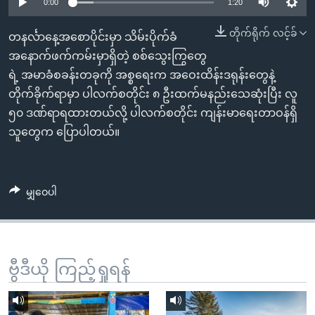
အ
0:00
1:20
သုတပဒေသာ အင်္ဂလိပ်စာ
ညွန်း
Learning English
တိုက်ရိုက် လင့်ခ်
တနင်္လာနေ့အစောပိုင်းမှာ သိမ်းပိုက်ခံ
စာမျက်နှာ
အနောက်ဖက်ကမ်းမှာရှိတဲ့ စစ်သွေးကြွတွေ
သို့
ဗွီအိုအေ လူမှုကွန်ယက်များ
ရဲ့ အမာခံစခန်းတခုကို အစ္စရေးက အဝေးထိန်းဒရုန်းတွေနဲ့
ကျော်
တိုက်ခိုက်ရာမှာ ပါလက်စတိုင်း ၈ ဦးထက်မနည်းသေဆုံးပြီး လူ
ကြည့်
၅၀ ဒဏ်ရာရထားတယ်လို့ ပါလက်စတိုင်း ကျန်းမာရေးတာဝန်ရှိ
ရန်
ဘာသာစကားများ
သူတွေက ပြောပါတယ်။
ရှာဖွေ
ရန်
နေရာ
မျှဝေပါ
သို့
ကျော်
ရန်
ဗွီဒီယို ကြည့်ရှုရန်