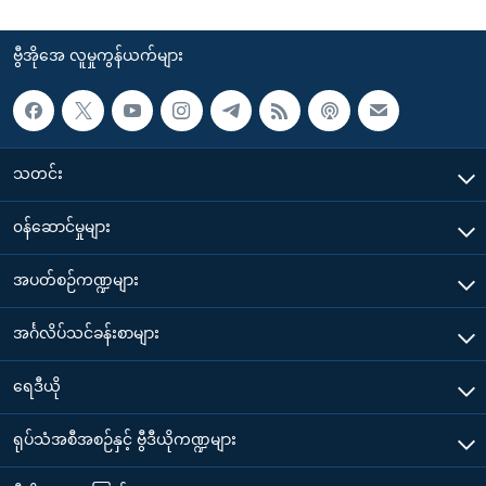
ဗွီအိုအေ လူမှုကွန်ယက်များ
သတင်း
၀န်ဆောင်မှုများ
အပတ်စဉ်ကဏ္ဍများ
အင်္ဂလိပ်သင်ခန်းစာများ
ရေဒီယို
ရုပ်သံအစီအစဉ်နှင့် ဗွီဒီယိုကဏ္ဍများ