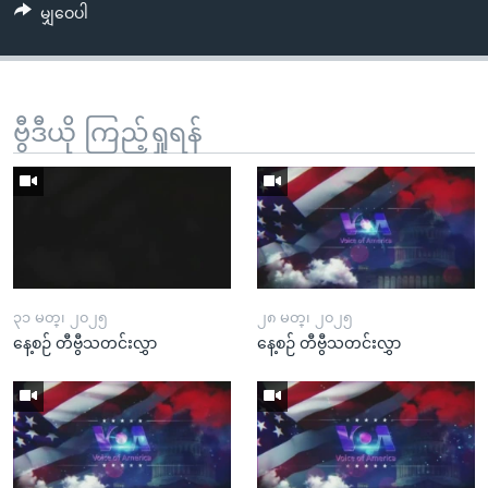
မျှဝေပါ
ဗွီဒီယို ကြည့်ရှုရန်
၃၁ မတ္၊ ၂၀၂၅
၂၈ မတ္၊ ၂၀၂၅
နေ့စဉ် တီဗွီသတင်းလွှာ
နေ့စဉ် တီဗွီသတင်းလွှာ