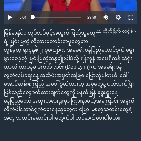
အ
သုတပဒေသာ အင်္ဂလိပ်စာ
ညွန်း
Learning English
0:00
29:59
စာမျက်နှာ
သို့
ဗွီအိုအေ လူမှုကွန်ယက်များ
တိုက်ရိုက် လင့်ခ်
မြန်မာနိုင်ငံ လွပ်လပ်ခွင့်အတွက် ပြည်သူတွေ
ကျော်
ရဲ့ ပြင်းပြတဲ့ လိုလားတောင်းတမှုတွေဟာ
ကြည့်
လွန်ခဲ့တဲ့ ရာစုနှစ် ၂ စုကျော်က အမေရိကန်ပြည်ထောင်စုကို မွေး
ရန်
ဘာသာစကားများ
ဖွားစေခဲ့တဲ့ ပြင်းပြတဲ့ဆန္ဒမျိုးပါပဲလို့ ရန်ကုန် အမေရိကန် သံရုံး
ရှာဖွေ
ယာယီ တာဝန်ခံ ဒက်ဘ် လင်း (Deb Lynn) က အမေရိကန်
ရန်
လွတ်လပ်ရေးနေ့ အထိမ်းအမှတ်အဖြစ် ပြောဆိုပါတယ်။ဒေါ်
နေရာ
အောင်ဆန်းစုကြည် အပေါ်စွဲဆိုထားတဲ့ အမှုတွေနဲ့ ပတ်သက်ပြီး
သို့
ပြန်လည်လျှောက်ထားချက်တွေကို မနက်ဖြန် ဗုဒ္ဓဟူးနေ့
ကျော်
နေပြည်တော် အထူးတရားရုံးမှာ ကြားနာမယ့်အကြောင်း အမှုကို
ရန်
လိုက်ပါဆောင်ရွက်ပေးနေသူတွေက ပြော ...စတဲ့သတင်းတွေနဲ့
အတူ သတင်းဆောင်းပါးတွေကိုပါ တင်ဆက်ပေးပါမယ်။