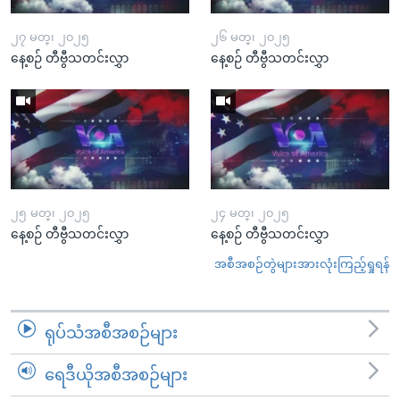
၂၇ မတ္၊ ၂၀၂၅
၂၆ မတ္၊ ၂၀၂၅
နေ့စဉ် တီဗွီသတင်းလွှာ
နေ့စဉ် တီဗွီသတင်းလွှာ
၂၅ မတ္၊ ၂၀၂၅
၂၄ မတ္၊ ၂၀၂၅
နေ့စဉ် တီဗွီသတင်းလွှာ
နေ့စဉ် တီဗွီသတင်းလွှာ
အစီအစဉ်တွဲများအားလုံးကြည့်ရှုရန်
ရုပ်သံအစီအစဉ်များ
ရေဒီယိုအစီအစဉ်များ