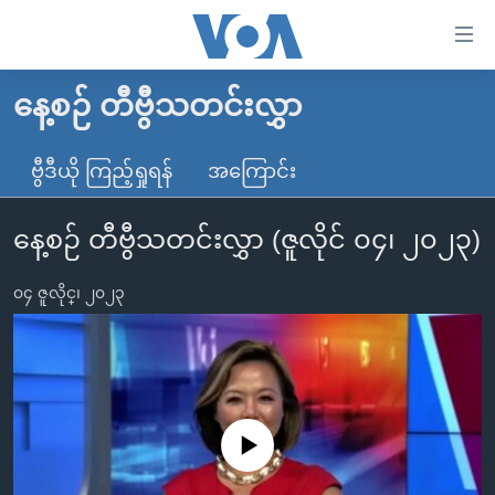
သုံး
ရ
လွယ်ကူ
နေ့စဉ် တီဗွီသတင်းလွှာ
မူလစာမျက်နှာ
စေ
မြန်မာ
ဗွီဒီယို ကြည့်ရှုရန်
အကြောင်း
သည့်
ကမ္ဘာ့သတင်းများ
Link
နေ့စဉ် တီဗွီသတင်းလွှာ (ဇူလိုင် ၀၄၊ ၂၀၂၃)
ဗွီဒီယို
နိုင်ငံတကာ
များ
သတင်းလွတ်လပ်ခွင့်
အမေရိကန်
ပင်မ
၀၄ ဇူလိုင္၊ ၂၀၂၃
ရပ်ဝန်းတခု လမ်းတခု အလွန်
တရုတ်
အကြောင်းအရာ
သို့
အင်္ဂလိပ်စာလေ့လာမယ်
အစ္စရေး-ပါလက်စတိုင်း
ကျော်
အပတ်စဉ်ကဏ္ဍများ
အမေရိကန်သုံးအီဒီယံ
ကြည့်
ရေဒီယိုနှင့်ရုပ်သံ အချက်အလက်များ
မကြေးမုံရဲ့ အင်္ဂလိပ်စာ
ရေဒီယို
ရန်
No media source currently available
ပင်မ
ရေဒီယို/တီဗွီအစီအစဉ်
ရုပ်ရှင်ထဲက အင်္ဂလိပ်စာ
တီဗွီ