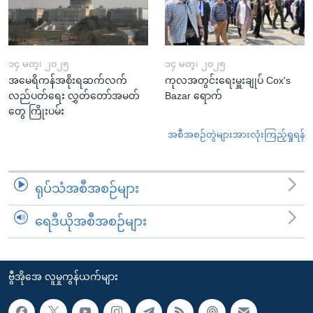
၁၄ မတ္၊ ၂၀၂၅
၁၄ မတ္၊ ၂၀၂၅
အမေရိကန်အစိုးရဆက်လက်
ကုလအတွင်းရေးမှူးချုပ် Cox's
လည်ပတ်ရေး လွှတ်တော်အမတ်
Bazar ရောက်
တွေ ကြိုးပမ်း
အစီအစဉ်တွဲများအားလုံးကြည့်ရှုရန်
ရုပ်သံအစီအစဉ်များ
ရေဒီယိုအစီအစဉ်များ
ဗွီအိုအေ လူမှုကွန်ယက်များ