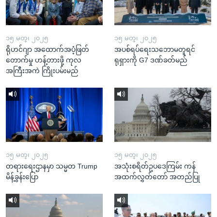
၁၅ မတ္၊ ၂၀၂၅
၁၅ မတ္၊ ၂၀၂၅
ရိုဟင်ဂျာ အထောက်အပံ့ဖြတ်
အပစ်ရပ်ရေးသဘောမတူရင်
တောက်မှု ဟန့်တားဖို့ ကုလ
ရုရှားကို G7 ဒဏ်ခတ်မည်
အကြီးအကဲ ကြိုးပမ်းမည်
၁၅ မတ္၊ ၂၀၂၅
၁၅ မတ္၊ ၂၀၂၅
တရားရေးဌာနမှာ သမ္မတ Trump
အသုံးစရိတ်ဥပဒေကြမ်း ကန်
မိန့်ခွန်းပြော
အထက်လွှတ်တော် အတည်ပြု