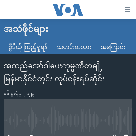
သုံး
ရ
လွယ်ကူ
အသံဖိုင်များ
မူလစာမျက်နှာ
စေ
မြန်မာ
ဗွီဒီယို ကြည့်ရှုရန်
သတင်းစာသား
အကြောင်း
သည့်
ကမ္ဘာ့သတင်းများ
Link
အထည်အော်ဒါပေးကုမ္ပဏီတချို့
ဗွီဒီယို
နိုင်ငံတကာ
များ
သတင်းလွတ်လပ်ခွင့်
အမေရိကန်
မြန်မာနိုင်ငံတွင်း လုပ်ငန်းရပ်ဆိုင်း
ပင်မ
ရပ်ဝန်းတခု လမ်းတခု အလွန်
တရုတ်
အကြောင်းအရာ
၀၆ ဇူလိုင္၊ ၂၀၂၃
သို့
အင်္ဂလိပ်စာလေ့လာမယ်
အစ္စရေး-ပါလက်စတိုင်း
ကျော်
အပတ်စဉ်ကဏ္ဍများ
အမေရိကန်သုံးအီဒီယံ
ကြည့်
ရေဒီယိုနှင့်ရုပ်သံ အချက်အလက်များ
မကြေးမုံရဲ့ အင်္ဂလိပ်စာ
ရေဒီယို
ရန်
No media source currently available
ပင်မ
ရေဒီယို/တီဗွီအစီအစဉ်
ရုပ်ရှင်ထဲက အင်္ဂလိပ်စာ
တီဗွီ