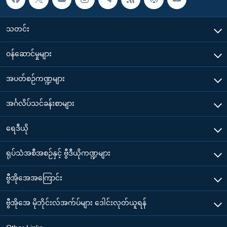
သတင်း
၀န်ဆောင်မှုများ
အပတ်စဉ်ကဏ္ဍများ
အင်္ဂလိပ်သင်ခန်းစာများ
ရေဒီယို
ရုပ်သံအစီအစဉ်နှင့် ဗွီဒီယိုကဏ္ဍများ
ဗွီအိုအေအကြောင်း
ဗွီအိုအေ မိုဘိုင်းလ်အက်ပ်များ ဒေါင်းလုတ်ယူရန်