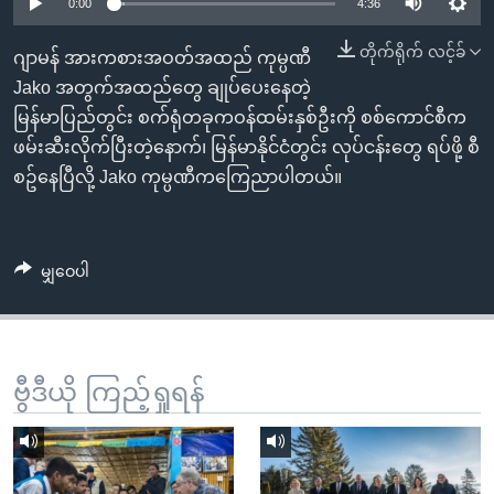
အ
0:00
4:36
သုတပဒေသာ အင်္ဂလိပ်စာ
ညွန်း
Learning English
တိုက်ရိုက် လင့်ခ်
ဂျာမန် အားကစားအဝတ်အထည် ကုမ္ပဏီ
စာမျက်နှာ
Jako အတွက်အထည်တွေ ချုပ်ပေးနေတဲ့
သို့
ဗွီအိုအေ လူမှုကွန်ယက်များ
မြန်မာပြည်တွင်း စက်ရုံတခုကဝန်ထမ်းနှစ်ဦးကို စစ်ကောင်စီက
ကျော်
ဖမ်းဆီးလိုက်ပြီးတဲ့နောက်၊ မြန်မာနိုင်ငံတွင်း လုပ်ငန်းတွေ ရပ်ဖို့ စီ
ကြည့်
စဥ်နေပြီလို့ Jako ကုမ္ပဏီကကြေညာပါတယ်။
ရန်
ဘာသာစကားများ
ရှာဖွေ
ရန်
မျှဝေပါ
နေရာ
သို့
ကျော်
ရန်
ဗွီဒီယို ကြည့်ရှုရန်