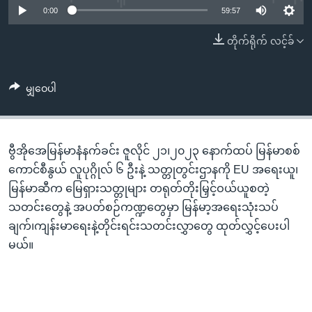
အ
0:00
59:57
သုတပဒေသာ အင်္ဂလိပ်စာ
ညွန်း
Learning English
တိုက်ရိုက် လင့်ခ်
စာမျက်နှာ
သို့
ဗွီအိုအေ လူမှုကွန်ယက်များ
ကျော်
မျှဝေပါ
ကြည့်
ရန်
ဘာသာစကားများ
ရှာဖွေ
ဗွီအိုအေမြန်မာနံနက်ခင်း ဇူလိုင် ၂၁၊၂၀၂၃ နောက်ထပ် မြန်မာစစ်
ရန်
ကောင်စီနွယ် လူပုဂ္ဂိုလ် ၆ ဦးနဲ့ သတ္တုတွင်းဌာနကို EU အရေးယူ၊
နေရာ
မြန်မာဆီက မြေရှားသတ္တုများ တရုတ်တိုးမြှင့်ဝယ်ယူစတဲ့
သို့
သတင်းတွေနဲ့ အပတ်စဉ်ကဏ္ဍတွေမှာ မြန်မာ့အရေးသုံးသပ်
ကျော်
ချက်၊ကျန်းမာရေးနဲ့တိုင်းရင်းသတင်းလွှာတွေ ထုတ်လွှင့်ပေးပါ
ရန်
မယ်။