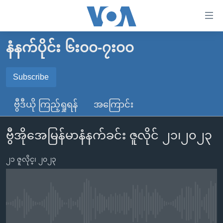
သုံး
ရ
လွယ်ကူ
နံနက်ပိုင်း ၆း၀၀-၇း၀၀
မူလစာမျက်နှာ
စေ
မြန်မာ
Subscribe
သည့်
SUBSCRIBE
ကမ္ဘာ့သတင်းများ
Link
ဗွီဒီယို ကြည့်ရှုရန်
အကြောင်း
ဗွီဒီယို
နိုင်ငံတကာ
များ
Spotify
သတင်းလွတ်လပ်ခွင့်
အမေရိကန်
ပင်မ
ဗွီအိုအေမြန်မာနံနက်ခင်း ဇူလိုင် ၂၁၊၂၀၂၃
ရပ်ဝန်းတခု လမ်းတခု အလွန်
တရုတ်
အကြောင်းအရာ
ရယူရန်
သို့
၂၁ ဇူလိုင္၊ ၂၀၂၃
အင်္ဂလိပ်စာလေ့လာမယ်
အစ္စရေး-ပါလက်စတိုင်း
ကျော်
အပတ်စဉ်ကဏ္ဍများ
အမေရိကန်သုံးအီဒီယံ
ကြည့်
ရေဒီယိုနှင့်ရုပ်သံ အချက်အလက်များ
မကြေးမုံရဲ့ အင်္ဂလိပ်စာ
ရေဒီယို
ရန်
No media source currently available
ပင်မ
ရေဒီယို/တီဗွီအစီအစဉ်
ရုပ်ရှင်ထဲက အင်္ဂလိပ်စာ
တီဗွီ