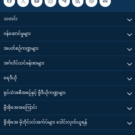
သတင်း
၀န်ဆောင်မှုများ
အပတ်စဉ်ကဏ္ဍများ
အင်္ဂလိပ်သင်ခန်းစာများ
ရေဒီယို
ရုပ်သံအစီအစဉ်နှင့် ဗွီဒီယိုကဏ္ဍများ
ဗွီအိုအေအကြောင်း
ဗွီအိုအေ မိုဘိုင်းလ်အက်ပ်များ ဒေါင်းလုတ်ယူရန်