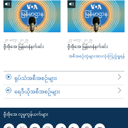
၂၈ မတ္၊ ၂၀၂၅
၂၇ မတ္၊ ၂၀၂၅
ဗွီအိုအေ မြန်မာနံနက်ခင်း
ဗွီအိုအေ မြန်မာနံနက်ခင်း
အစီအစဉ်တွဲများအားလုံးကြည့်ရှုရန်
ရုပ်သံအစီအစဉ်များ
ရေဒီယိုအစီအစဉ်များ
ဗွီအိုအေ လူမှုကွန်ယက်များ