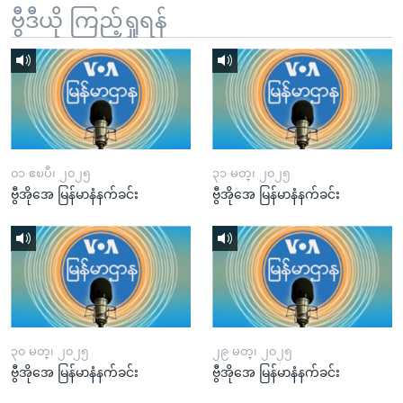
ဗွီဒီယို ကြည့်ရှုရန်
၀၁ ဧၿပီ၊ ၂၀၂၅
၃၁ မတ္၊ ၂၀၂၅
ဗွီအိုအေ မြန်မာနံနက်ခင်း
ဗွီအိုအေ မြန်မာနံနက်ခင်း
၃၀ မတ္၊ ၂၀၂၅
၂၉ မတ္၊ ၂၀၂၅
ဗွီအိုအေ မြန်မာနံနက်ခင်း
ဗွီအိုအေ မြန်မာနံနက်ခင်း