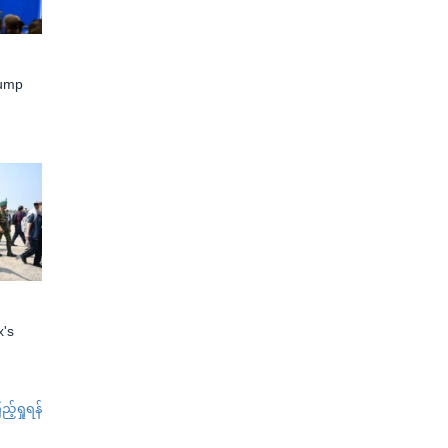
rump
x's
်ရှုရန်