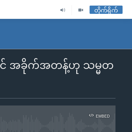
တိုက်ရိုက်
းဝင် အခိုက်အတန့်ဟု သမ္မတ
EMBED
ble