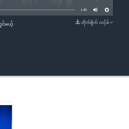
1:48
တိုက်ရိုက် လင့်ခ်
င်မယ့်
EMBED