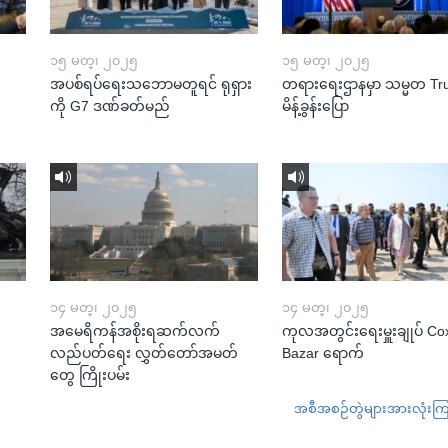
၁၅ မတ္၊ ၂၀၂၅
၁၅ မတ္၊ ၂၀၂၅
အပစ်ရပ်ရေးသဘောမတူရင် ရုရှား
တရားရေးဌာနမှာ သမ္မတ T
ကို G7 ဒဏ်ခတ်မည်
မိန့်ခွန်းပြော
၁၄ မတ္၊ ၂၀၂၅
၁၄ မတ္၊ ၂၀၂၅
အမေရိကန်အစိုးရဆက်လက်
ကုလအတွင်းရေးမှူးချုပ် Co
လည်ပတ်ရေး လွှတ်တော်အမတ်
Bazar ရောက်
တွေ ကြိုးပမ်း
အစီအစဉ်တွဲများအားလုံးကြည့