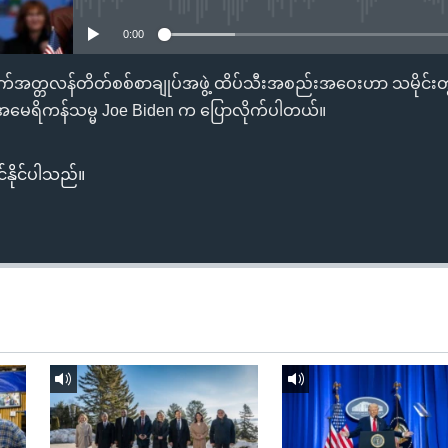
0:00
က်အတ္တလန်တိတ်စစ်စာချုပ်အဖွဲ့ ထိပ်သီးအစည်းအဝေးဟာ သမိုင်းတွ
 အမေရိကန်သမ္မ Joe Biden က ပြောလိုက်ပါတယ်။
်နိုင်ပါသည်။