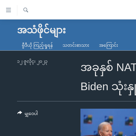
သုံး
ရ
ရှာဖွေ
လွယ်ကူ
မူလစာမျက်နှာ
အသံဖိုင်များ
ရ
စေ
မြန်မာ
လာ
ဗွီဒီယို ကြည့်ရှုရန်
သတင်းစာသား
အကြောင်း
သည့်
ဒ်
ကမ္ဘာ့သတင်းများ
Link
ဗွီဒီယို
နိုင်ငံတကာ
၁၂ ဇူလိုင္၊ ၂၀၂၃
အခုနှစ် NA
များ
သတင်းလွတ်လပ်ခွင့်
အမေရိကန်
ပင်မ
ရပ်ဝန်းတခု လမ်းတခု အလွန်
တရုတ်
Biden သုံးနှု
အကြောင်းအရာ
အင်္ဂလိပ်စာလေ့လာမယ်
အစ္စရေး-ပါလက်စတိုင်း
သို့
အပတ်စဉ်ကဏ္ဍများ
အမေရိကန်သုံးအီဒီယံ
ကျော်
ကြည့်
မျှဝေပါ
ရေဒီယိုနှင့်ရုပ်သံ အချက်အလက်များ
မကြေးမုံရဲ့ အင်္ဂလိပ်စာ
ရေဒီယို
ရန်
ရေဒီယို/တီဗွီအစီအစဉ်
ရုပ်ရှင်ထဲက အင်္ဂလိပ်စာ
တီဗွီ
ပင်မ