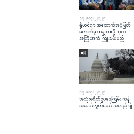
၁၅ မတ္၊ ၂၀၂၅
ရိုဟင်ဂျာ အထောက်အပံ့ဖြတ်
တောက်မှု ဟန့်တားဖို့ ကုလ
အကြီးအကဲ ကြိုးပမ်းမည်
၁၅ မတ္၊ ၂၀၂၅
အသုံးစရိတ်ဥပဒေကြမ်း ကန်
အထက်လွှတ်တော် အတည်ပြု