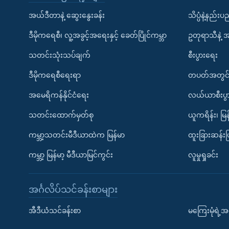
အယ်ဒီတာနဲ့ ဆွေးနွေးခန်း
သိပ္ပံနဲ့နည်း
ဒီမိုကရေစီ၊ လူ့အခွင့်အရေးနှင့် ခေတ်ပြိုင်ကမ္ဘာ
ဥတုရာသီနဲ့ 
သတင်းသုံးသပ်ချက်
စီးပွားရေး
ဒီမိုကရေစီရေးရာ
တပတ်အတွင်
အမေရိကန်နိုင်ငံရေး
လယ်ယာစီးပွ
သတင်းထောက်မှတ်စု
ယူကရိန်း၊ မြန
ကမ္ဘာ့သတင်းမီဒီယာထဲက မြန်မာ
ထူးခြားဆန်း
ကမ္ဘာ့ မြန်မာ့ မီဒီယာမြင်ကွင်း
လူမှုရှုခင်း
အင်္ဂလိပ်သင်ခန်းစာများ
အီဒီယံသင်ခန်းစာ
မကြေးမုံရဲ့အင