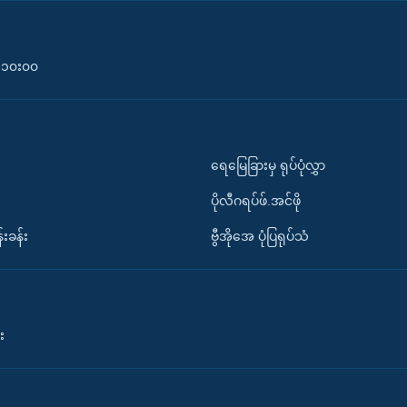
၀-၁၀း၀၀
ရေမြေခြားမှ ရုပ်ပုံလွှာ
ပိုလီဂရပ်ဖ်.အင်ဖို
်းခန်း
ဗွီအိုအေ ပုံပြရုပ်သံ
း