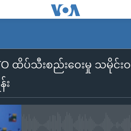
TO ထိပ်သီးစည်းဝေးမှု သမိုင်
န်း
No media source currently availa