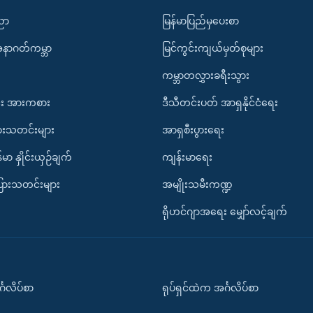
ပညာ
မြန်မာပြည်မှပေးစာ
အနာဂတ်ကမ္ဘာ
မြင်ကွင်းကျယ်မှတ်စုများ
ကမ္ဘာတလွှားခရီးသွား
း အားကစား
ဒီသီတင်းပတ် အာရှနိုင်ငံရေး
ားသတင်းများ
အာရှစီးပွားရေး
်မာ နှိုင်းယှဉ်ချက်
ကျန်းမာရေး
ပြားသတင်းများ
အမျိုးသမီးကဏ္ဍ
ရိုဟင်ဂျာအရေး မျှော်လင့်ချက်
်္ဂလိပ်စာ
ရုပ်ရှင်ထဲက အင်္ဂလိပ်စာ