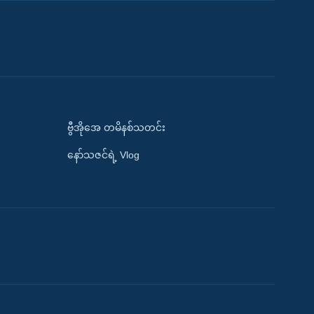
ဗွီအိုအေ တမိနစ်သတင်း
နော်သဇင်ရဲ့ Vlog