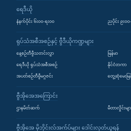
ရေဒီယို
နံနက်ပိုင်း ၆း၀၀-ရး၀၀
ညပိုင်း ၉း၀
ရုပ်သံအစီအစဉ်နှင့် ဗွီဒီယိုကဏ္ဍများ
နေ့စဉ်တီဗွီသတင်းလွှာ
မြန်မာ
ရေဒီယို ရုပ်သံအစီအစဉ်
နိုင်ငံတကာ
အပတ်စဉ်တီဗွီမဂ္ဂဇင်း
တွေ့ဆုံမေးမြန
ဗွီအိုအေအကြောင်း
ဌာနမိတ်ဆက်
မီတာလှိုင်းမျာ
ဗွီအိုအေ မိုဘိုင်းလ်အက်ပ်များ ဒေါင်းလုတ်ယူရန်
Learning English