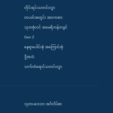
တိုင်းရင်းသတင်းလွှာ
တပတ်အတွင်း အားကစား
သုတစုံလင် အမေရိကန်တခွင်
Gen Z
နေရာပေါင်းစုံ အကြောင်းစုံ
ဒို့အသံ
သက်တံရောင်သတင်းလွှာ
သုတပဒေသာ အင်္ဂလိပ်စာ