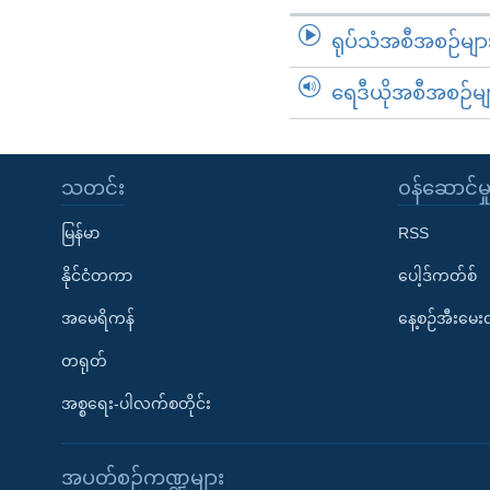
ရုပ်သံအစီအစဉ်မျာ
ရေဒီယိုအစီအစဉ်မျ
သတင်း
၀န်ဆောင်မှ
မြန်မာ
RSS
နိုင်ငံတကာ
ပေါ့ဒ်ကတ်စ်
အမေရိကန်
နေ့စဉ်အီးမေ
တရုတ်
အစ္စရေး-ပါလက်စတိုင်း
အပတ်စဉ်ကဏ္ဍများ