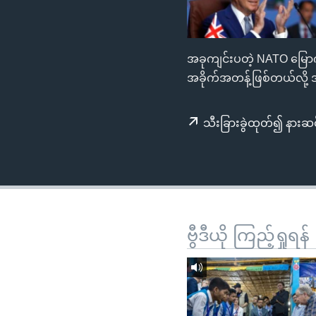
သုတပဒေသာ အင်္ဂလိပ်စာ
အ
ညွန်း
စာမျက်နှာ
အခုကျင်းပတဲ့ NATO မြော
သို့
အခိုက်အတန့်ဖြစ်တယ်လို့
ကျော်
ကြည့်
ရန်
သီးခြားခွဲထုတ်၍ နားဆင
ရှာဖွေ
ရန်
နေရာ
သို့
ကျော်
ဗွီဒီယို ကြည့်ရှုရန်
ရန်