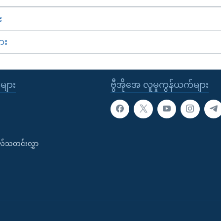
း
ား
ုများ
ဗွီအိုအေ လူမှုကွန်ယက်များ
းလ်သတင်းလွှာ