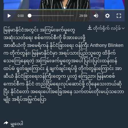
အ
သုတပဒေသာ အင်္ဂလိပ်စာ
ညွန်း
Learning English
0:00
29:59
စာမျက်နှာ
သို့
ဗွီအိုအေ လူမှုကွန်ယက်များ
တိုက်ရိုက် လင့်ခ်
မြန်မာနိုင်ငံအတွင်း အကြမ်းဖက်မှုတွေ
ကျော်
အဆုံးသတ်ရေး စစ်ကောင်စီကို ဖိအားပေးဖို့
ကြည့်
အာဆီယံကို အမေရိကန် နိုင်ငံခြားရေး ဝန်ကြီး Anthony Blinken
ရန်
ဘာသာစကားများ
က တိုက်တွန်း၊ မြန်မာနိုင်ငံမှာ အရပ်သားပြည်သူတွေ ထိခိုက်
ရှာဖွေ
သေကြေနေရတဲ့ အကြမ်းဖက်မှုတွေအပေါ် ပြင်းပြင်းထန်ထန်
ရန်
ထပ်မံ ရှုတ်ချကြောင်း နဲ့ ချက်ချင်းရပ်ဖို့ တိုက်တွန်းကြောင်း အာ
နေရာ
ဆီယံ နိုင်ငံခြားရေးဝန်ကြီးတွေက ပူးတွဲ ကြေညာ၊ မြန်မာစစ်
သို့
ကောင်စီက နိုင်ငံ တည်ငြိမ်ရေးလုပ်ဆောင်ဖို့ လိုနေသေးတယ်ဆို
ကျော်
ပြီး နိုင်ငံတော် အရေးပေါ်အခြေအနေ သက်တမ်းတိုးမယ့်သဘော
ရန်
မျိုး အရိပ်အမြွက်ပြော
မျှဝေပါ