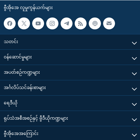
ဗွီအိုအေ လူမှုကွန်ယက်များ
သတင်း
၀န်ဆောင်မှုများ
အပတ်စဉ်ကဏ္ဍများ
အင်္ဂလိပ်သင်ခန်းစာများ
ရေဒီယို
ရုပ်သံအစီအစဉ်နှင့် ဗွီဒီယိုကဏ္ဍများ
ဗွီအိုအေအကြောင်း