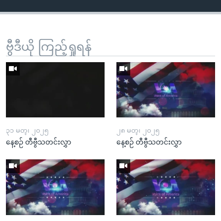
ဗွီဒီယို ကြည့်ရှုရန်
၃၁ မတ္၊ ၂၀၂၅
၂၈ မတ္၊ ၂၀၂၅
နေ့စဉ် တီဗွီသတင်းလွှာ
နေ့စဉ် တီဗွီသတင်းလွှာ