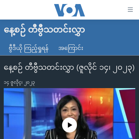
သုံး
ရ
လွယ်ကူ
နေ့စဉ် တီဗွီသတင်းလွှာ
မူလစာမျက်နှာ
စေ
မြန်မာ
ဗွီဒီယို ကြည့်ရှုရန်
အကြောင်း
သည့်
ကမ္ဘာ့သတင်းများ
Link
နေ့စဉ် တီဗွီသတင်းလွှာ (ဇူလိုင် ၁၄၊ ၂၀၂၃)
ဗွီဒီယို
နိုင်ငံတကာ
များ
သတင်းလွတ်လပ်ခွင့်
အမေရိကန်
ပင်မ
၁၄ ဇူလိုင္၊ ၂၀၂၃
ရပ်ဝန်းတခု လမ်းတခု အလွန်
တရုတ်
အကြောင်းအရာ
သို့
အင်္ဂလိပ်စာလေ့လာမယ်
အစ္စရေး-ပါလက်စတိုင်း
ကျော်
အပတ်စဉ်ကဏ္ဍများ
အမေရိကန်သုံးအီဒီယံ
ကြည့်
ရေဒီယိုနှင့်ရုပ်သံ အချက်အလက်များ
မကြေးမုံရဲ့ အင်္ဂလိပ်စာ
ရေဒီယို
ရန်
No media source currently available
ပင်မ
ရေဒီယို/တီဗွီအစီအစဉ်
ရုပ်ရှင်ထဲက အင်္ဂလိပ်စာ
တီဗွီ