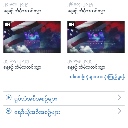
၂၇ မတ္၊ ၂၀၂၅
၂၆ မတ္၊ ၂၀၂၅
နေ့စဉ် တီဗွီသတင်းလွှာ
နေ့စဉ် တီဗွီသတင်းလွှာ
၂၅ မတ္၊ ၂၀၂၅
၂၄ မတ္၊ ၂၀၂၅
နေ့စဉ် တီဗွီသတင်းလွှာ
နေ့စဉ် တီဗွီသတင်းလွှာ
အစီအစဉ်တွဲများအားလုံးကြည့်ရှုရန်
ရုပ်သံအစီအစဉ်များ
ရေဒီယိုအစီအစဉ်များ