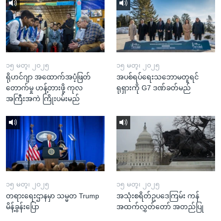
၁၅ မတ္၊ ၂၀၂၅
၁၅ မတ္၊ ၂၀၂၅
ရိုဟင်ဂျာ အထောက်အပံ့ဖြတ်
အပစ်ရပ်ရေးသဘောမတူရင်
တောက်မှု ဟန့်တားဖို့ ကုလ
ရုရှားကို G7 ဒဏ်ခတ်မည်
အကြီးအကဲ ကြိုးပမ်းမည်
၁၅ မတ္၊ ၂၀၂၅
၁၅ မတ္၊ ၂၀၂၅
တရားရေးဌာနမှာ သမ္မတ Trump
အသုံးစရိတ်ဥပဒေကြမ်း ကန်
မိန့်ခွန်းပြော
အထက်လွှတ်တော် အတည်ပြု