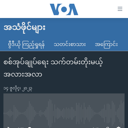
သုံး
ရ
လွယ်ကူ
အသံဖိုင်များ
မူလစာမျက်နှာ
စေ
မြန်မာ
ဗွီဒီယို ကြည့်ရှုရန်
သတင်းစာသား
အကြောင်း
သည့်
ကမ္ဘာ့သတင်းများ
Link
စစ်အုပ်ချုပ်ရေး သက်တမ်းတိုးမယ့်
ဗွီဒီယို
နိုင်ငံတကာ
များ
သတင်းလွတ်လပ်ခွင့်
အမေရိကန်
အလားအလာ
ပင်မ
ရပ်ဝန်းတခု လမ်းတခု အလွန်
တရုတ်
အကြောင်းအရာ
၁၄ ဇူလိုင္၊ ၂၀၂၃
သို့
အင်္ဂလိပ်စာလေ့လာမယ်
အစ္စရေး-ပါလက်စတိုင်း
ကျော်
အပတ်စဉ်ကဏ္ဍများ
အမေရိကန်သုံးအီဒီယံ
ကြည့်
ရေဒီယိုနှင့်ရုပ်သံ အချက်အလက်များ
မကြေးမုံရဲ့ အင်္ဂလိပ်စာ
ရေဒီယို
ရန်
No media source currently available
ပင်မ
ရေဒီယို/တီဗွီအစီအစဉ်
ရုပ်ရှင်ထဲက အင်္ဂလိပ်စာ
တီဗွီ