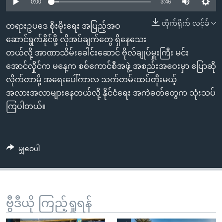
အ
0:00
3:46
သုတပဒေသာ အင်္ဂလိပ်စာ
ညွန်း
Learning English
တိုက်ရိုက် လင့်ခ်
တရားဥပဒေ စိုးမိုးရေး အပြည့်အဝ
စာမျက်နှာ
ဆောင်ရွက်နိုင်ဖို့ လိုအပ်ချက်တွေ ရှိနေသေး
သို့
ဗွီအိုအေ လူမှုကွန်ယက်များ
တယ်လို့ အာဏာသိမ်းခေါင်းဆောင် ဗိုလ်ချုပ်မှူးကြီး မင်း
ကျော်
အောင်လှိုင်က မနေ့က စစ်ကောင်စီအဖွဲ့ အစည်းအဝေးမှာ ပြောဆို
ကြည့်
လိုက်တာမို့ အရေးပေါ်ကာလ သက်တမ်းထပ်တိုးမယ့်
ရန်
ဘာသာစကားများ
အလားအလာများနေတယ်လို့ နိုင်ငံရေး အကဲခတ်တွေက သုံးသပ်
ရှာဖွေ
ကြပါတယ်။
ရန်
နေရာ
သို့
မျှဝေပါ
ကျော်
ရန်
ဗွီဒီယို ကြည့်ရှုရန်