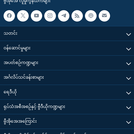
ဗွီအိုအေ လူမှုကွန်ယက်များ
သတင်း
၀န်ဆောင်မှုများ
အပတ်စဉ်ကဏ္ဍများ
အင်္ဂလိပ်သင်ခန်းစာများ
ရေဒီယို
ရုပ်သံအစီအစဉ်နှင့် ဗွီဒီယိုကဏ္ဍများ
ဗွီအိုအေအကြောင်း