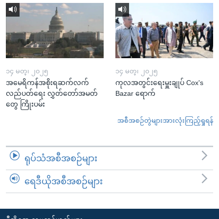
၁၄ မတ္၊ ၂၀၂၅
၁၄ မတ္၊ ၂၀၂၅
အမေရိကန်အစိုးရဆက်လက်
ကုလအတွင်းရေးမှူးချုပ် Cox's
လည်ပတ်ရေး လွှတ်တော်အမတ်
Bazar ရောက်
တွေ ကြိုးပမ်း
အစီအစဉ်တွဲများအားလုံးကြည့်ရှုရန်
ရုပ်သံအစီအစဉ်များ
ရေဒီယိုအစီအစဉ်များ