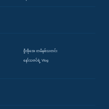
ဗွီအိုအေ တမိနစ်သတင်း
နော်သဇင်ရဲ့ Vlog