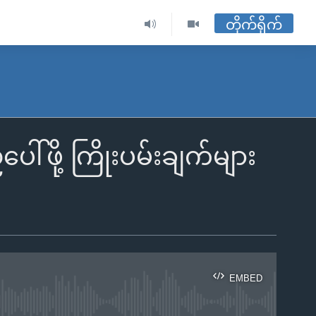
တိုက်ရိုက်
ု့ ကြိုးပမ်းချက်များ
EMBED
ble