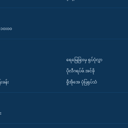
၀-၁၀း၀၀
ရေမြေခြားမှ ရုပ်ပုံလွှာ
ပိုလီဂရပ်ဖ်.အင်ဖို
်းခန်း
ဗွီအိုအေ ပုံပြရုပ်သံ
း