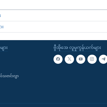
း
ား
ုများ
ဗွီအိုအေ လူမှုကွန်ယက်များ
းလ်သတင်းလွှာ