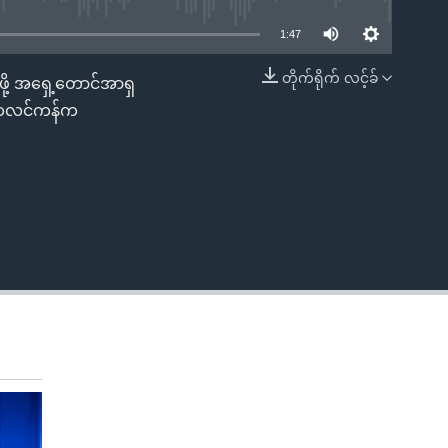
1:47
တိုက်ရိုက် လင့်ခ်
ဖို့ အရှေ့တောင်အာရှ
EMBED
en ဘလင်ကန်က