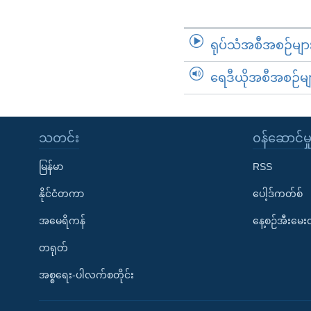
ရုပ်သံအစီအစဉ်မျာ
ရေဒီယိုအစီအစဉ်မျ
သတင်း
၀န်ဆောင်မှ
မြန်မာ
RSS
နိုင်ငံတကာ
ပေါ့ဒ်ကတ်စ်
အမေရိကန်
နေ့စဉ်အီးမေ
တရုတ်
အစ္စရေး-ပါလက်စတိုင်း