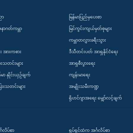
ပညာ
မြန်မာပြည်မှပေးစာ
အနာဂတ်ကမ္ဘာ
မြင်ကွင်းကျယ်မှတ်စုများ
ကမ္ဘာတလွှားခရီးသွား
း အားကစား
ဒီသီတင်းပတ် အာရှနိုင်ငံရေး
ားသတင်းများ
အာရှစီးပွားရေး
်မာ နှိုင်းယှဉ်ချက်
ကျန်းမာရေး
ပြားသတင်းများ
အမျိုးသမီးကဏ္ဍ
ရိုဟင်ဂျာအရေး မျှော်လင့်ချက်
်္ဂလိပ်စာ
ရုပ်ရှင်ထဲက အင်္ဂလိပ်စာ