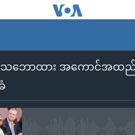
ံသဘောထား အကောင်အထည်ပေါ်ဖိ
ံ
No media source currently availa