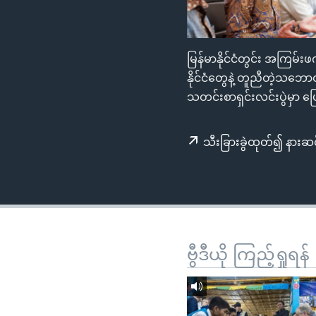
သုတပဒေသာ အင်္ဂလိပ်စာ
အ
ညွန်း
စာမျက်နှာ
မြန်မာနိုင်ငံတွင်း အကြမ်း
သို့
နိုင်ငံတွေနဲ့ တူညီတဲ့သဘေ
ကျော်
သတင်းစာရှင်းလင်းပွဲမှာ 
ကြည့်
ရန်
ရှာဖွေ
သီးခြားခွဲထုတ်၍ နားဆင
ရန်
နေရာ
သို့
ကျော်
ရန်
ဗွီဒီယို ကြည့်ရှုရန်