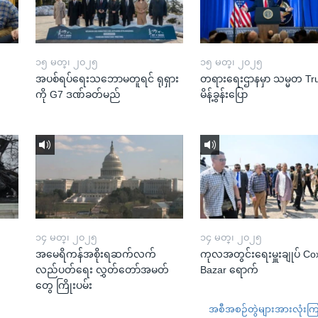
၁၅ မတ္၊ ၂၀၂၅
၁၅ မတ္၊ ၂၀၂၅
အပစ်ရပ်ရေးသဘောမတူရင် ရုရှား
တရားရေးဌာနမှာ သမ္မတ T
ကို G7 ဒဏ်ခတ်မည်
မိန့်ခွန်းပြော
၁၄ မတ္၊ ၂၀၂၅
၁၄ မတ္၊ ၂၀၂၅
အမေရိကန်အစိုးရဆက်လက်
ကုလအတွင်းရေးမှူးချုပ် Co
လည်ပတ်ရေး လွှတ်တော်အမတ်
Bazar ရောက်
တွေ ကြိုးပမ်း
အစီအစဉ်တွဲများအားလုံးကြည့