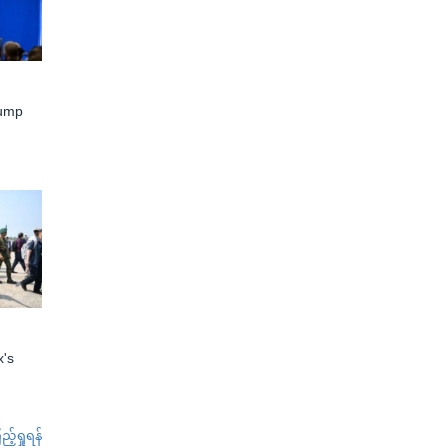
rump
x's
်ရှုရန်