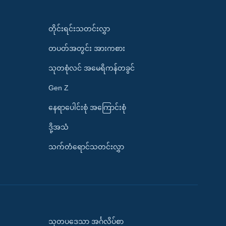
တိုင်းရင်းသတင်းလွှာ
တပတ်အတွင်း အားကစား
သုတစုံလင် အမေရိကန်တခွင်
Gen Z
နေရာပေါင်းစုံ အကြောင်းစုံ
ဒို့အသံ
သက်တံရောင်သတင်းလွှာ
သုတပဒေသာ အင်္ဂလိပ်စာ