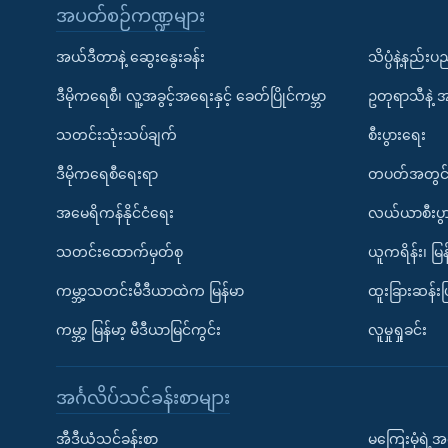
အပတ်စဉ်ကဏ္ဍများ
အယ်ဒီတာနဲ့ ဆွေးနွေးခန်း
သိပ္ပံနဲ့နည်း
ဒီမိုကရေစီ၊ လူ့အခွင့်အရေးနှင့် ခေတ်ပြိုင်ကမ္ဘာ
ဥတုရာသီနဲ့ 
သတင်းသုံးသပ်ချက်
စီးပွားရေး
ဒီမိုကရေစီရေးရာ
တပတ်အတွင်
အမေရိကန်နိုင်ငံရေး
လယ်ယာစီးပွ
သတင်းထောက်မှတ်စု
ယူကရိန်း၊ မြန
ကမ္ဘာ့သတင်းမီဒီယာထဲက မြန်မာ
ထူးခြားဆန်း
ကမ္ဘာ့ မြန်မာ့ မီဒီယာမြင်ကွင်း
လူမှုရှုခင်း
အင်္ဂလိပ်သင်ခန်းစာများ
အီဒီယံသင်ခန်းစာ
မကြေးမုံရဲ့အင