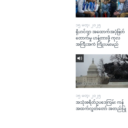
၁၅ မတ္၊ ၂၀၂၅
ရိုဟင်ဂျာ အထောက်အပံ့ဖြတ်
တောက်မှု ဟန့်တားဖို့ ကုလ
အကြီးအကဲ ကြိုးပမ်းမည်
၁၅ မတ္၊ ၂၀၂၅
အသုံးစရိတ်ဥပဒေကြမ်း ကန်
အထက်လွှတ်တော် အတည်ပြု