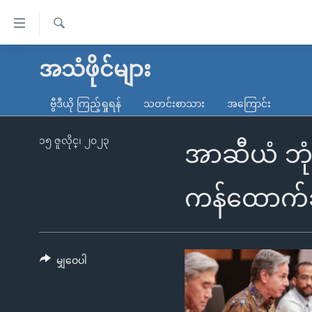
သုံး
ရ
ရှာဖွေ
လွယ်ကူ
မူလစာမျက်နှာ
အသံဖိုင်များ
ရ
စေ
မြန်မာ
လာ
ဗွီဒီယို ကြည့်ရှုရန်
သတင်းစာသား
အကြောင်း
သည့်
ဒ်
ကမ္ဘာ့သတင်းများ
Link
ဗွီဒီယို
နိုင်ငံတကာ
၁၅ ဇူလိုင္၊ ၂၀၂၃
အာဆီယံ ဘု
များ
သတင်းလွတ်လပ်ခွင့်
အမေရိကန်
ပင်မ
ရပ်ဝန်းတခု လမ်းတခု အလွန်
တရုတ်
ကန်ထောက်ခ
အကြောင်းအရာ
အင်္ဂလိပ်စာလေ့လာမယ်
အစ္စရေး-ပါလက်စတိုင်း
သို့
အပတ်စဉ်ကဏ္ဍများ
အမေရိကန်သုံးအီဒီယံ
ကျော်
ကြည့်
မျှဝေပါ
ရေဒီယိုနှင့်ရုပ်သံ အချက်အလက်များ
မကြေးမုံရဲ့ အင်္ဂလိပ်စာ
ရေဒီယို
ရန်
ရေဒီယို/တီဗွီအစီအစဉ်
ရုပ်ရှင်ထဲက အင်္ဂလိပ်စာ
တီဗွီ
ပင်မ