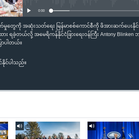
0:00
ဖက်မှုတွေကို အဆုံးသတ်ရေး မြန်မာစစ်ကောင်စီကို ဖိအားဆက်ပေးနိုင်
ာထား ရခဲ့တယ်လို့ အမေရိကန်နိုင်ငံခြားရေးဝန်ကြီး Antony Blink
ပြောပါတယ်။
်နိုင်ပါသည်။