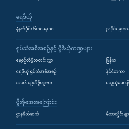
ရေဒီယို
နံနက်ပိုင်း ၆း၀၀-ရး၀၀
ညပိုင်း ၉း၀
ရုပ်သံအစီအစဉ်နှင့် ဗွီဒီယိုကဏ္ဍများ
နေ့စဉ်တီဗွီသတင်းလွှာ
မြန်မာ
ရေဒီယို ရုပ်သံအစီအစဉ်
နိုင်ငံတကာ
အပတ်စဉ်တီဗွီမဂ္ဂဇင်း
တွေ့ဆုံမေးမြန
ဗွီအိုအေအကြောင်း
ဌာနမိတ်ဆက်
မီတာလှိုင်းမျာ