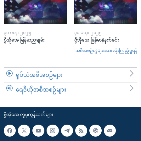
၃၀ မတ္၊ ၂၀၂၅
၃၀ မတ္၊ ၂၀၂၅
ဗွီအိုအေ မြန်မာညချမ်း
ဗွီအိုအေ မြန်မာနံနက်ခင်း
အစီအစဉ်တွဲများအားလုံးကြည့်ရှုရန်
ရုပ်သံအစီအစဉ်များ
ရေဒီယိုအစီအစဉ်များ
ဗွီအိုအေ လူမှုကွန်ယက်များ