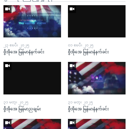
၂၃ ဧၿပီ၊ ၂၀၂၅
၀၁ ဧၿပီ၊ ၂၀၂၅
ဗွီအိုအေ မြန်မာနံနက်ခင်း
ဗွီအိုအေ မြန်မာနံနက်ခင်း
၃၁ မတ္၊ ၂၀၂၅
၃၁ မတ္၊ ၂၀၂၅
ဗွီအိုအေ မြန်မာညချမ်း
ဗွီအိုအေ မြန်မာနံနက်ခင်း