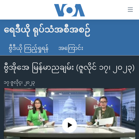
သုံး
ရ
လွယ်ကူ
ရေဒီယို ရုပ်သံအစီအစဉ်
မူလစာမျက်နှာ
စေ
မြန်မာ
ဗွီဒီယို ကြည့်ရှုရန်
အကြောင်း
သည့်
ကမ္ဘာ့သတင်းများ
Link
ဗွီအိုအေ မြန်မာညချမ်း (ဇူလိုင် ၁၇၊ ၂၀၂၃)
ဗွီဒီယို
နိုင်ငံတကာ
များ
သတင်းလွတ်လပ်ခွင့်
အမေရိကန်
ပင်မ
၁၇ ဇူလိုင္၊ ၂၀၂၃
ရပ်ဝန်းတခု လမ်းတခု အလွန်
တရုတ်
အကြောင်းအရာ
သို့
အင်္ဂလိပ်စာလေ့လာမယ်
အစ္စရေး-ပါလက်စတိုင်း
ကျော်
အပတ်စဉ်ကဏ္ဍများ
အမေရိကန်သုံးအီဒီယံ
ကြည့်
ရေဒီယိုနှင့်ရုပ်သံ အချက်အလက်များ
မကြေးမုံရဲ့ အင်္ဂလိပ်စာ
ရေဒီယို
ရန်
No media source currently available
ပင်မ
ရေဒီယို/တီဗွီအစီအစဉ်
ရုပ်ရှင်ထဲက အင်္ဂလိပ်စာ
တီဗွီ