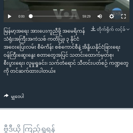
အ
သုတပဒေသာ အင်္ဂလိပ်စာ
ညွန်း
Learning English
0:00
59:29
စာမျက်နှာ
သို့
ဗွီအိုအေ လူမှုကွန်ယက်များ
တိုက်ရိုက် လင့်ခ်
မြန်မာ့အရေး အားပေးကူညီဖို့ အမေရိကန်
ကျော်
သံရုံးအကြီးအကဲသစ် ကတိပြု၊ ၃ နိုင်ငံ
ကြည့်
အဝေးပြေးလမ်း စီမံကိန်း စစ်ကောင်စီနဲ့ အိန္ဒိယနိုင်ငံခြားရေး
ရန်
ဘာသာစကားများ
ဝန်ကြီးဆွေးနွေး စတာတွေအပြင် သတင်းထောက်မှတ်စု၊
ရှာဖွေ
စီးပွားရေး၊ လူမှုရှုခင်း၊ သက်တံရောင် သီတင်းပတ်စဉ် ကဏ္ဍတွေ
ရန်
ကို တင်ဆက်ထားပါတယ်။
နေရာ
သို့
ကျော်
မျှဝေပါ
ရန်
ဗွီဒီယို ကြည့်ရှုရန်