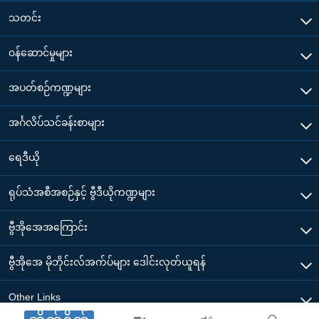
သတင်း
၀န်ဆောင်မှုများ
အပတ်စဉ်ကဏ္ဍများ
အင်္ဂလိပ်သင်ခန်းစာများ
ရေဒီယို
ရုပ်သံအစီအစဉ်နှင့် ဗွီဒီယိုကဏ္ဍများ
ဗွီအိုအေအကြောင်း
ဗွီအိုအေ မိုဘိုင်းလ်အက်ပ်များ ဒေါင်းလုတ်ယူရန်
Other Links