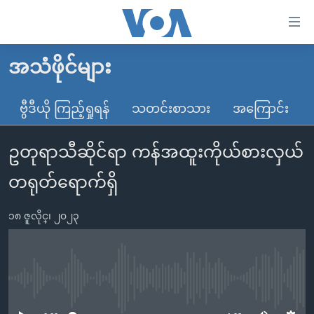
သုံး
ရ
လွယ်ကူ
အသံဖိုင်များ
မူလစာမျက်နှာ
စေ
မြန်မာ
ဗွီဒီယို ကြည့်ရှုရန်
သတင်းစာသား
အကြောင်း
သည့်
ကမ္ဘာ့သတင်းများ
Link
ဥတုရာသီဆိုင်ရာ ကန်အထူးကိုယ်စားလှယ်
ဗွီဒီယို
နိုင်ငံတကာ
များ
သတင်းလွတ်လပ်ခွင့်
အမေရိကန်
တရုတ်ရောက်ရှိ
ပင်မ
ရပ်ဝန်းတခု လမ်းတခု အလွန်
တရုတ်
အကြောင်းအရာ
၁၈ ဇူလိုင္၊ ၂၀၂၃
သို့
အင်္ဂလိပ်စာလေ့လာမယ်
အစ္စရေး-ပါလက်စတိုင်း
ကျော်
အပတ်စဉ်ကဏ္ဍများ
အမေရိကန်သုံးအီဒီယံ
ကြည့်
ရေဒီယိုနှင့်ရုပ်သံ အချက်အလက်များ
မကြေးမုံရဲ့ အင်္ဂလိပ်စာ
ရေဒီယို
ရန်
No media source currently available
ပင်မ
ရေဒီယို/တီဗွီအစီအစဉ်
ရုပ်ရှင်ထဲက အင်္ဂလိပ်စာ
တီဗွီ