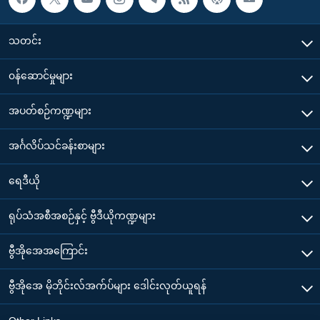
သတင်း
၀န်ဆောင်မှုများ
အပတ်စဉ်ကဏ္ဍများ
အင်္ဂလိပ်သင်ခန်းစာများ
ရေဒီယို
ရုပ်သံအစီအစဉ်နှင့် ဗွီဒီယိုကဏ္ဍများ
ဗွီအိုအေအကြောင်း
ဗွီအိုအေ မိုဘိုင်းလ်အက်ပ်များ ဒေါင်းလုတ်ယူရန်