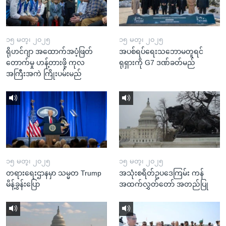
၁၅ မတ္၊ ၂၀၂၅
၁၅ မတ္၊ ၂၀၂၅
ရိုဟင်ဂျာ အထောက်အပံ့ဖြတ်
အပစ်ရပ်ရေးသဘောမတူရင်
တောက်မှု ဟန့်တားဖို့ ကုလ
ရုရှားကို G7 ဒဏ်ခတ်မည်
အကြီးအကဲ ကြိုးပမ်းမည်
၁၅ မတ္၊ ၂၀၂၅
၁၅ မတ္၊ ၂၀၂၅
တရားရေးဌာနမှာ သမ္မတ Trump
အသုံးစရိတ်ဥပဒေကြမ်း ကန်
မိန့်ခွန်းပြော
အထက်လွှတ်တော် အတည်ပြု