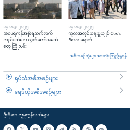
၁၄ မတ္၊ ၂၀၂၅
၁၄ မတ္၊ ၂၀၂၅
အမေရိကန်အစိုးရဆက်လက်
ကုလအတွင်းရေးမှူးချုပ် Cox's
လည်ပတ်ရေး လွှတ်တော်အမတ်
Bazar ရောက်
တွေ ကြိုးပမ်း
အစီအစဉ်တွဲများအားလုံးကြည့်ရှုရန်
ရုပ်သံအစီအစဉ်များ
ရေဒီယိုအစီအစဉ်များ
ဗွီအိုအေ လူမှုကွန်ယက်များ