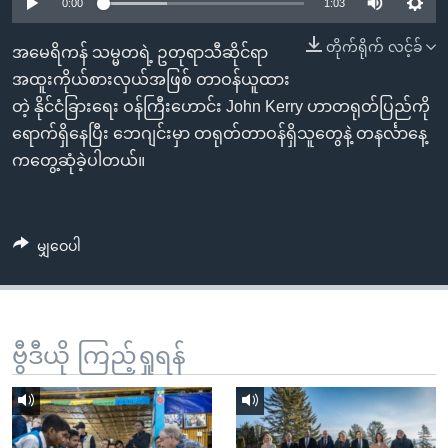
အ
0:00
1:03
သုတပဒေသာ အင်္ဂလိပ်စာ
ညွန်း
Learning English
တိုက်ရိုက် လင့်ခ်
အမေရိကန် သမ္မတရဲ့ ဥတုရာသီဆိုင်ရာ
စာမျက်နှာ
အထူးကိုယ်စားလှယ်အဖြစ် တာဝန်ယူထား
သို့
ဗွီအိုအေ လူမှုကွန်ယက်များ
တဲ့ နိုင်ငံခြားရေး ဝန်ကြီးဟောင်း John Kerry ဟာတရုတ်ပြည်ကို
ကျော်
ရောက်ရှိနေပြီး ဘေဂျင်းမှာ တရုတ်တာဝန်ရှိသူတွေနဲ့ တနင်္လာနေ့
ကြည့်
ကတွေ့ဆုံခဲ့ပါတယ်။
ရန်
ဘာသာစကားများ
ရှာဖွေ
ရန်
မျှဝေပါ
နေရာ
သို့
ကျော်
ရန်
ဗွီဒီယို ကြည့်ရှုရန်