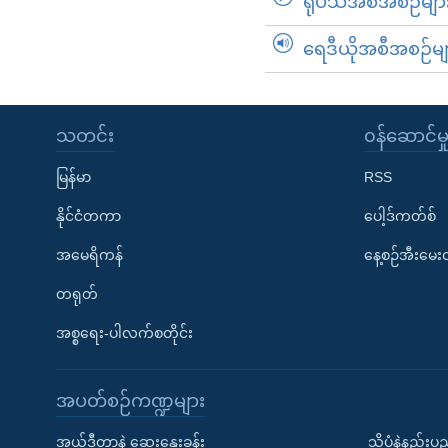
ရုပ်သံအစီအစဉ်မျာ
ရေဒီယိုအစီအစဉ်မျ
သတင်း
၀န်ဆောင်မှ
မြန်မာ
RSS
နိုင်ငံတကာ
ပေါ့ဒ်ကတ်စ်
အမေရိကန်
နေ့စဉ်အီးမေ
တရုတ်
အစ္စရေး-ပါလက်စတိုင်း
အပတ်စဉ်ကဏ္ဍများ
အယ်ဒီတာနဲ့ ဆွေးနွေးခန်း
သိပ္ပံနဲ့နည်း