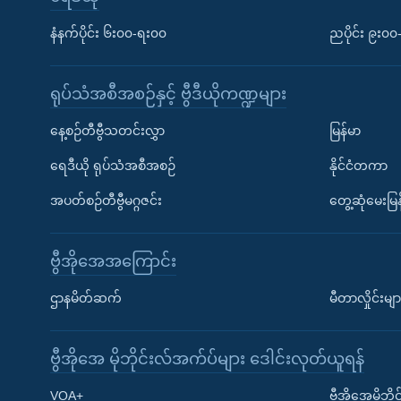
နံနက်ပိုင်း ၆း၀၀-ရး၀၀
ညပိုင်း ၉း၀
ရုပ်သံအစီအစဉ်နှင့် ဗွီဒီယိုကဏ္ဍများ
နေ့စဉ်တီဗွီသတင်းလွှာ
မြန်မာ
ရေဒီယို ရုပ်သံအစီအစဉ်
နိုင်ငံတကာ
အပတ်စဉ်တီဗွီမဂ္ဂဇင်း
တွေ့ဆုံမေးမြန
ဗွီအိုအေအကြောင်း
ဌာနမိတ်ဆက်
မီတာလှိုင်းမျာ
ဗွီအိုအေ မိုဘိုင်းလ်အက်ပ်များ ဒေါင်းလုတ်ယူရန်
Learning English
VOA+
ဗွီအိုအေမိုဘ