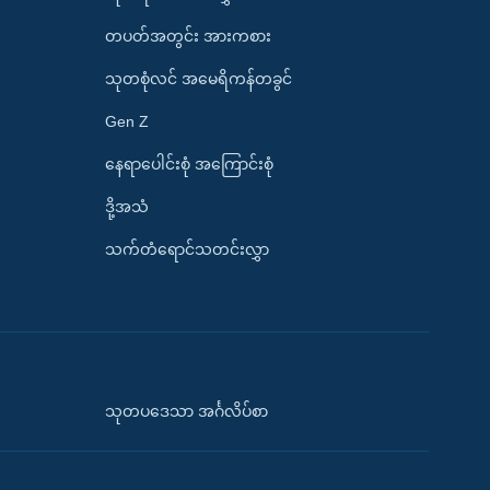
တပတ်အတွင်း အားကစား
သုတစုံလင် အမေရိကန်တခွင်
Gen Z
နေရာပေါင်းစုံ အကြောင်းစုံ
ဒို့အသံ
သက်တံရောင်သတင်းလွှာ
သုတပဒေသာ အင်္ဂလိပ်စာ