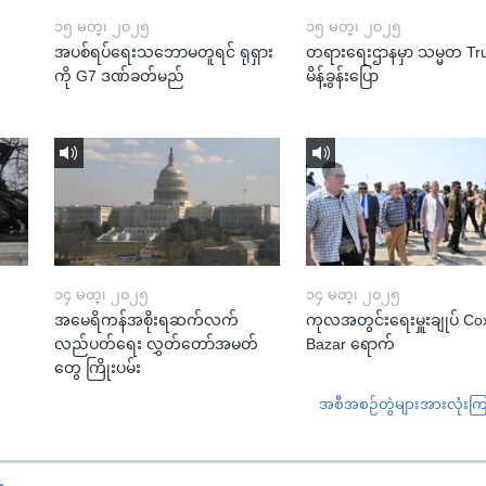
၁၅ မတ္၊ ၂၀၂၅
၁၅ မတ္၊ ၂၀၂၅
အပစ်ရပ်ရေးသဘောမတူရင် ရုရှား
တရားရေးဌာနမှာ သမ္မတ T
ကို G7 ဒဏ်ခတ်မည်
မိန့်ခွန်းပြော
၁၄ မတ္၊ ၂၀၂၅
၁၄ မတ္၊ ၂၀၂၅
အမေရိကန်အစိုးရဆက်လက်
ကုလအတွင်းရေးမှူးချုပ် Co
လည်ပတ်ရေး လွှတ်တော်အမတ်
Bazar ရောက်
တွေ ကြိုးပမ်း
အစီအစဉ်တွဲများအားလုံးကြည့