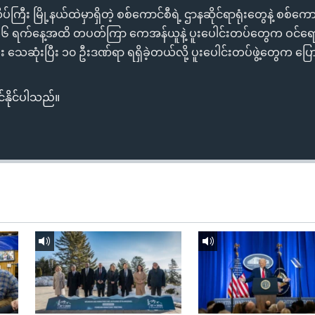
ြီး မြို့နယ်ထဲမှာရှိတဲ့ စစ်ကောင်စီရဲ့ ဌာနဆိုင်ရာရုံးတွေနဲ့ စစ်ကေ
၁၆ ရက်နေ့အထိ တပတ်ကြာ ကေအန်ယူနဲ့ ပူးပေါင်းတပ်တွေက ဝင်ရောက
သေဆုံးပြီး ၁၀ ဦးဒဏ်ရာ ရရှိခဲ့တယ်လို့ ပူးပေါင်းတပ်ဖွဲ့တွေက ပ
်နိုင်ပါသည်။