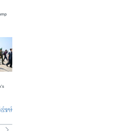
rump
x's
်ရှုရန်