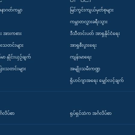
အနာဂတ်ကမ္ဘာ
မြင်ကွင်းကျယ်မှတ်စုများ
ကမ္ဘာတလွှားခရီးသွား
း အားကစား
ဒီသီတင်းပတ် အာရှနိုင်ငံရေး
ားသတင်းများ
အာရှစီးပွားရေး
်မာ နှိုင်းယှဉ်ချက်
ကျန်းမာရေး
ပြားသတင်းများ
အမျိုးသမီးကဏ္ဍ
ရိုဟင်ဂျာအရေး မျှော်လင့်ချက်
်္ဂလိပ်စာ
ရုပ်ရှင်ထဲက အင်္ဂလိပ်စာ