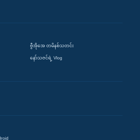
ဗွီအိုအေ တမိနစ်သတင်း
နော်သဇင်ရဲ့ Vlog
droid