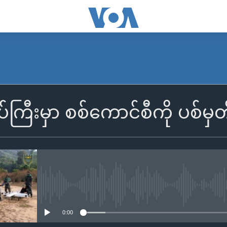
ကြီးမှာ စစ်ကောင်စီကို ပစ်မှတ
No media source currently availa
0:00