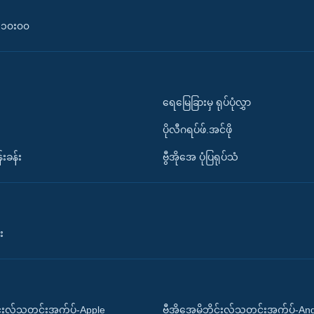
၀-၁၀း၀၀
ရေမြေခြားမှ ရုပ်ပုံလွှာ
ပိုလီဂရပ်ဖ်.အင်ဖို
်းခန်း
ဗွီအိုအေ ပုံပြရုပ်သံ
း
ိုင်းလ်သတင်းအက်ပ်-Apple
ဗွီအိုအေမိုဘိုင်းလ်သတင်းအက်ပ်-An