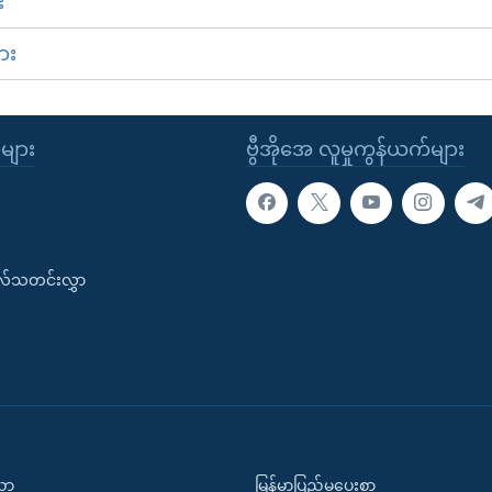
း
ား
ုများ
ဗွီအိုအေ လူမှုကွန်ယက်များ
းလ်သတင်းလွှာ
ပညာ
မြန်မာပြည်မှပေးစာ