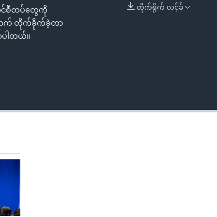
တိုက်ရိုက် လင့်ခ်
ာင်စီတပ်တွေကို
EMBED
် တိုက်ခိုက်ခဲ့တာ
ြောပါတယ်။