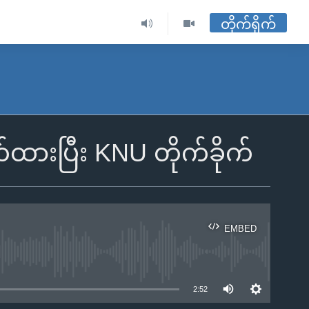
တိုက်ရိုက်
်ထားပြီး KNU တိုက်ခိုက်
EMBED
ble
2:52