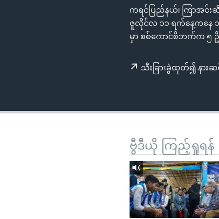
သုတပဒေသာ အင်္ဂလိပ်စာ
အ
ကရင်ပြည်နယ်၊ ကြာအင်းဆိပ်က
ညွန်း
ဇူလိုင်လ ၁၁ ရက်နေ့ကနေ 
စာမျက်နှာ
မှာ စစ်ကောင်စီဘက်က ၅ ဦး 
သို့
ကျော်
သီးခြားခွဲထုတ်၍ နားဆင
ကြည့်
ရန်
ရှာဖွေ
ရန်
နေရာ
သို့
ဗွီဒီယို ကြည့်ရှုရန်
ကျော်
ရန်