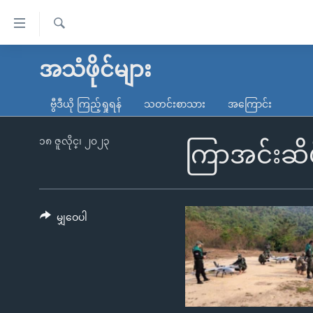
သုံး
ရ
ရှာဖွေ
လွယ်ကူ
မူလစာမျက်နှာ
အသံဖိုင်များ
ရ
စေ
မြန်မာ
လာ
ဗွီဒီယို ကြည့်ရှုရန်
သတင်းစာသား
အကြောင်း
သည့်
ဒ်
ကမ္ဘာ့သတင်းများ
Link
ဗွီဒီယို
နိုင်ငံတကာ
၁၈ ဇူလိုင္၊ ၂၀၂၃
ကြာအင်းဆိပ်
များ
သတင်းလွတ်လပ်ခွင့်
အမေရိကန်
ပင်မ
ရပ်ဝန်းတခု လမ်းတခု အလွန်
တရုတ်
အကြောင်းအရာ
အင်္ဂလိပ်စာလေ့လာမယ်
အစ္စရေး-ပါလက်စတိုင်း
မျှဝေပါ
သို့
အပတ်စဉ်ကဏ္ဍများ
အမေရိကန်သုံးအီဒီယံ
ကျော်
ကြည့်
ရေဒီယိုနှင့်ရုပ်သံ အချက်အလက်များ
မကြေးမုံရဲ့ အင်္ဂလိပ်စာ
ရေဒီယို
ရန်
ရေဒီယို/တီဗွီအစီအစဉ်
ရုပ်ရှင်ထဲက အင်္ဂလိပ်စာ
တီဗွီ
ပင်မ