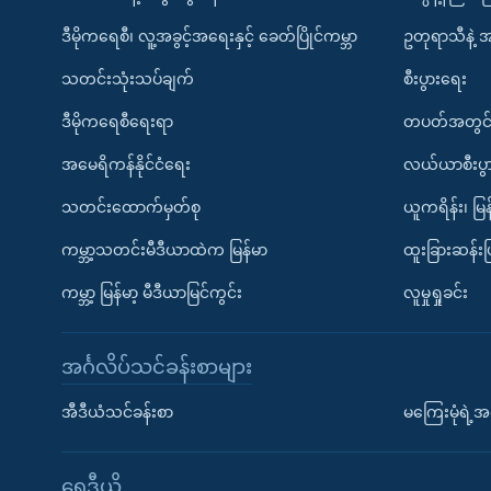
ဒီမိုကရေစီ၊ လူ့အခွင့်အရေးနှင့် ခေတ်ပြိုင်ကမ္ဘာ
ဥတုရာသီနဲ့ 
သတင်းသုံးသပ်ချက်
စီးပွားရေး
ဒီမိုကရေစီရေးရာ
တပတ်အတွင်
အမေရိကန်နိုင်ငံရေး
လယ်ယာစီးပွ
သတင်းထောက်မှတ်စု
ယူကရိန်း၊ မြန
ကမ္ဘာ့သတင်းမီဒီယာထဲက မြန်မာ
ထူးခြားဆန်း
ကမ္ဘာ့ မြန်မာ့ မီဒီယာမြင်ကွင်း
လူမှုရှုခင်း
အင်္ဂလိပ်သင်ခန်းစာများ
အီဒီယံသင်ခန်းစာ
မကြေးမုံရဲ့အင
ရေဒီယို