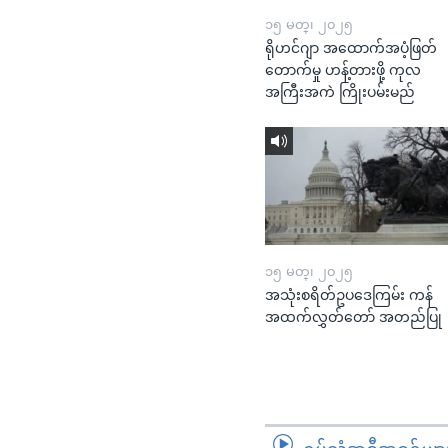
၁၅ မတ္၊ ၂၀၂၅
ရိုဟင်ဂျာ အထောက်အပံ့ဖြတ်
တောက်မှု ဟန့်တားဖို့ ကုလ
အကြီးအကဲ ကြိုးပမ်းမည်
၁၅ မတ္၊ ၂၀၂၅
အသုံးစရိတ်ဥပဒေကြမ်း ကန်
အထက်လွှတ်တော် အတည်ပြု