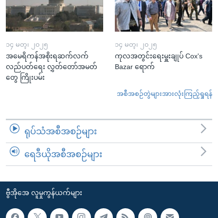
၁၄ မတ္၊ ၂၀၂၅
၁၄ မတ္၊ ၂၀၂၅
အမေရိကန်အစိုးရဆက်လက်
ကုလအတွင်းရေးမှူးချုပ် Cox's
လည်ပတ်ရေး လွှတ်တော်အမတ်
Bazar ရောက်
တွေ ကြိုးပမ်း
အစီအစဉ်တွဲများအားလုံးကြည့်ရှုရန်
ရုပ်သံအစီအစဉ်များ
ရေဒီယိုအစီအစဉ်များ
ဗွီအိုအေ လူမှုကွန်ယက်များ