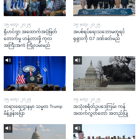
၁၅ မတ္၊ ၂၀၂၅
၁၅ မတ္၊ ၂၀၂၅
ရိုဟင်ဂျာ အထောက်အပံ့ဖြတ်
အပစ်ရပ်ရေးသဘောမတူရင်
တောက်မှု ဟန့်တားဖို့ ကုလ
ရုရှားကို G7 ဒဏ်ခတ်မည်
အကြီးအကဲ ကြိုးပမ်းမည်
၁၅ မတ္၊ ၂၀၂၅
၁၅ မတ္၊ ၂၀၂၅
တရားရေးဌာနမှာ သမ္မတ Trump
အသုံးစရိတ်ဥပဒေကြမ်း ကန်
မိန့်ခွန်းပြော
အထက်လွှတ်တော် အတည်ပြု