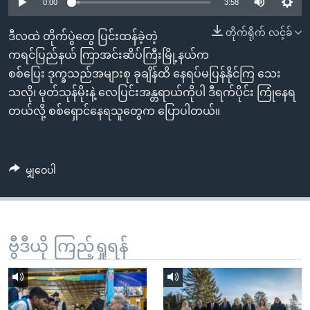
အ
0:00
3:58
သုတပဒေသာ အင်္ဂလိပ်စာ
ညွန်း
Learning English
တိုက်ရိုက် လင့်ခ်
ဒီလထဲ တိုက်ပွဲတွေ ပြင်းထန်ခဲ့တဲ့
စာမျက်နှာ
ကရင်ပြည်နယ် ကြာအင်းဆိပ်ကြီးမြို့နယ်က
သို့
ဗွီအိုအေ လူမှုကွန်ယက်များ
စစ်ပြေး ဒုက္ခသည်အများစု ခုချိန်ထိ နေရပ်မပြန်နိုင်ကြ သေး
ကျော်
သလို၊ မုတ်သုန်မိုးနဲ့ လေပြင်းအန္တရာယ်ကိုပါ ဒီရက်ပိုင်း ကြုံနေရ
ကြည့်
တယ်လို့ စစ်ရှောင်နေရသူတွေက ပြောပါတယ်။
ရန်
ဘာသာစကားများ
ရှာဖွေ
ရန်
မျှဝေပါ
နေရာ
သို့
ကျော်
ရန်
ဗွီဒီယို ကြည့်ရှုရန်