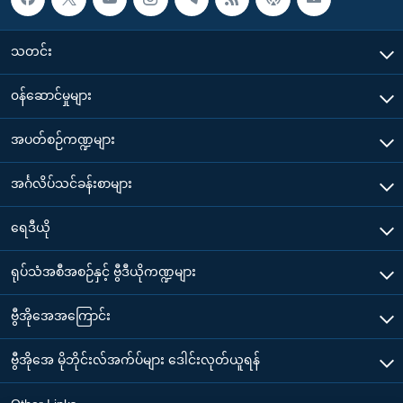
သတင်း
၀န်ဆောင်မှုများ
အပတ်စဉ်ကဏ္ဍများ
အင်္ဂလိပ်သင်ခန်းစာများ
ရေဒီယို
ရုပ်သံအစီအစဉ်နှင့် ဗွီဒီယိုကဏ္ဍများ
ဗွီအိုအေအကြောင်း
ဗွီအိုအေ မိုဘိုင်းလ်အက်ပ်များ ဒေါင်းလုတ်ယူရန်