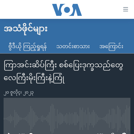
သုံး
ရ
လွယ်ကူ
အသံဖိုင်များ
မူလစာမျက်နှာ
စေ
မြန်မာ
ဗွီဒီယို ကြည့်ရှုရန်
သတင်းစာသား
အကြောင်း
သည့်
ကမ္ဘာ့သတင်းများ
Link
ကြာအင်းဆိပ်ကြီး စစ်ပြေးဒုက္ခသည်တွေ
ဗွီဒီယို
နိုင်ငံတကာ
များ
သတင်းလွတ်လပ်ခွင့်
အမေရိကန်
လေကြီးမိုးကြီးနဲ့ကြုံ
ပင်မ
ရပ်ဝန်းတခု လမ်းတခု အလွန်
တရုတ်
အကြောင်းအရာ
၂၀ ဇူလိုင္၊ ၂၀၂၃
သို့
အင်္ဂလိပ်စာလေ့လာမယ်
အစ္စရေး-ပါလက်စတိုင်း
ကျော်
အပတ်စဉ်ကဏ္ဍများ
အမေရိကန်သုံးအီဒီယံ
ကြည့်
ရေဒီယိုနှင့်ရုပ်သံ အချက်အလက်များ
မကြေးမုံရဲ့ အင်္ဂလိပ်စာ
ရေဒီယို
ရန်
No media source currently available
ပင်မ
ရေဒီယို/တီဗွီအစီအစဉ်
ရုပ်ရှင်ထဲက အင်္ဂလိပ်စာ
တီဗွီ