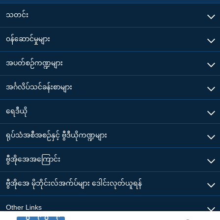
သတင်း
၀န်ဆောင်မှုများ
အပတ်စဉ်ကဏ္ဍများ
အင်္ဂလိပ်သင်ခန်းစာများ
ရေဒီယို
ရုပ်သံအစီအစဉ်နှင့် ဗွီဒီယိုကဏ္ဍများ
ဗွီအိုအေအကြောင်း
ဗွီအိုအေ မိုဘိုင်းလ်အက်ပ်များ ဒေါင်းလုတ်ယူရန်
Other Links