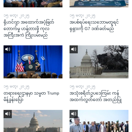
၁၅ မတ္၊ ၂၀၂၅
၁၅ မတ္၊ ၂၀၂၅
ရိုဟင်ဂျာ အထောက်အပံ့ဖြတ်
အပစ်ရပ်ရေးသဘောမတူရင်
တောက်မှု ဟန့်တားဖို့ ကုလ
ရုရှားကို G7 ဒဏ်ခတ်မည်
အကြီးအကဲ ကြိုးပမ်းမည်
၁၅ မတ္၊ ၂၀၂၅
၁၅ မတ္၊ ၂၀၂၅
တရားရေးဌာနမှာ သမ္မတ Trump
အသုံးစရိတ်ဥပဒေကြမ်း ကန်
မိန့်ခွန်းပြော
အထက်လွှတ်တော် အတည်ပြု