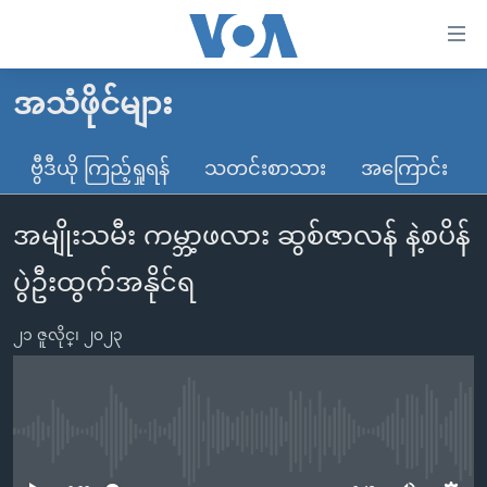
သုံး
ရ
လွယ်ကူ
အသံဖိုင်များ
မူလစာမျက်နှာ
စေ
မြန်မာ
ဗွီဒီယို ကြည့်ရှုရန်
သတင်းစာသား
အကြောင်း
သည့်
ကမ္ဘာ့သတင်းများ
Link
အမျိုးသမီး ကမ္ဘာ့ဖလား ဆွစ်ဇာလန် နဲ့စပိန်
ဗွီဒီယို
နိုင်ငံတကာ
များ
သတင်းလွတ်လပ်ခွင့်
အမေရိကန်
ပွဲဦးထွက်အနိုင်ရ
ပင်မ
ရပ်ဝန်းတခု လမ်းတခု အလွန်
တရုတ်
အကြောင်းအရာ
၂၁ ဇူလိုင္၊ ၂၀၂၃
သို့
အင်္ဂလိပ်စာလေ့လာမယ်
အစ္စရေး-ပါလက်စတိုင်း
ကျော်
အပတ်စဉ်ကဏ္ဍများ
အမေရိကန်သုံးအီဒီယံ
ကြည့်
ရေဒီယိုနှင့်ရုပ်သံ အချက်အလက်များ
မကြေးမုံရဲ့ အင်္ဂလိပ်စာ
ရေဒီယို
ရန်
No media source currently available
ပင်မ
ရေဒီယို/တီဗွီအစီအစဉ်
ရုပ်ရှင်ထဲက အင်္ဂလိပ်စာ
တီဗွီ