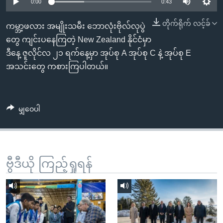
အ
0:00
0:43
သုတပဒေသာ အင်္ဂလိပ်စာ
ညွန်း
Learning English
တိုက်ရိုက် လင့်ခ်
ကမ္ဘာ့ဖလား အမျိုးသမီး ဘောလုံးဗိုလ်လုပွဲ
စာမျက်နှာ
တွေ ကျင်းပနေကြတဲ့ New Zealand နိုင်ငံမှာ
သို့
ဗွီအိုအေ လူမှုကွန်ယက်များ
ဒီနေ့ ဇူလိုင်လ ၂၁ ရက်နေ့မှာ အုပ်စု A အုပ်စု C နဲ့ အုပ်စု E
ကျော်
အသင်းတွေ ကစားကြပါတယ်။
ကြည့်
ရန်
ဘာသာစကားများ
ရှာဖွေ
မျှဝေပါ
ရန်
နေရာ
သို့
ကျော်
ဗွီဒီယို ကြည့်ရှုရန်
ရန်