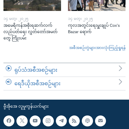
၁၄ မတ္၊ ၂၀၂၅
၁၄ မတ္၊ ၂၀၂၅
အမေရိကန်အစိုးရဆက်လက်
ကုလအတွင်းရေးမှူးချုပ် Cox's
လည်ပတ်ရေး လွှတ်တော်အမတ်
Bazar ရောက်
တွေ ကြိုးပမ်း
အစီအစဉ်တွဲများအားလုံးကြည့်ရှုရန်
ရုပ်သံအစီအစဉ်များ
ရေဒီယိုအစီအစဉ်များ
ဗွီအိုအေ လူမှုကွန်ယက်များ