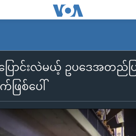
ောင်းလဲမယ့် ဥပဒေအတည်ပြုအပ
ဖြစ်ပေါ်