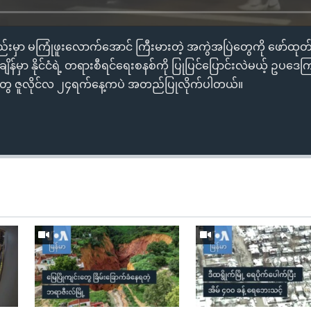
့အစည်းမှာ မကြုံဖူးလောက်အောင် ကြီးမားတဲ့ အကွဲအပြဲတွေကို ဖော်ထုတ်
ချိန်မှာ နိုင်ငံရဲ့ တရားစီရင်ရေးစနစ်ကို ပြုပြင်ပြောင်းလဲမယ့် ဥပဒေက
ွေ ဇူလိုင်လ ၂၄ရက်နေ့ကပဲ အတည်ပြုလိုက်ပါတယ်။