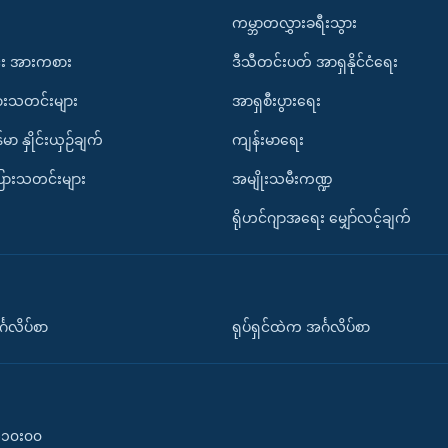
ကမ္ဘာတလွှားခရီးသွား
း အားကစား
ဒီသီတင်းပတ် အာရှနိုင်ငံရေး
ားသတင်းများ
အာရှစီးပွားရေး
်မာ နှိုင်းယှဉ်ချက်
ကျန်းမာရေး
ပြားသတင်းများ
အမျိုးသမီးကဏ္ဍ
ရိုဟင်ဂျာအရေး မျှော်လင့်ချက်
်္ဂလိပ်စာ
ရုပ်ရှင်ထဲက အင်္ဂလိပ်စာ
၀-၁၀း၀၀