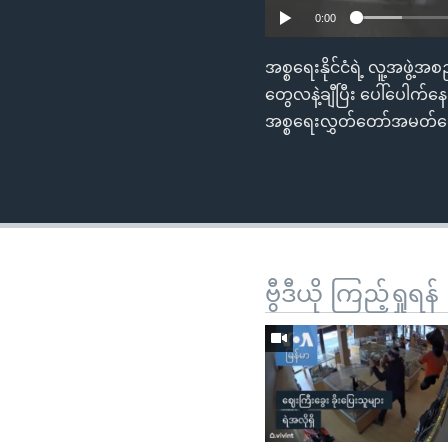
0:00
အစ္စရေးနိုင်ငံရဲ့ လူ့အဖွဲ
တွေလနဲ့ချီပြီး ပေါ်ပေါက်နေ
အစ္စရေးလွှတ်တော်အမတ်တ
ဗွီဒီယို ကြည့်ရှုရန်