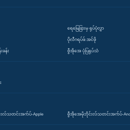
ရေမြေခြားမှ ရုပ်ပုံလွှာ
ပိုလီဂရပ်ဖ်.အင်ဖို
်းခန်း
ဗွီအိုအေ ပုံပြရုပ်သံ
း
ိုင်းလ်သတင်းအက်ပ်-Apple
ဗွီအိုအေမိုဘိုင်းလ်သတင်းအက်ပ်-An