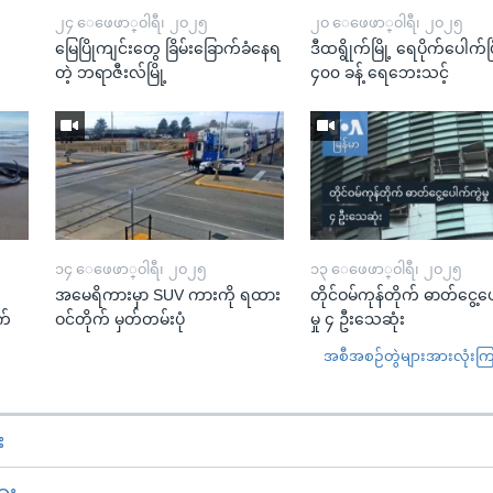
၂၄ ေဖေဖာ္၀ါရီ၊ ၂၀၂၅
၂၀ ေဖေဖာ္၀ါရီ၊ ၂၀၂၅
မြေပြိုကျင်းတွေ ခြိမ်းခြောက်ခံနေရ
ဒီထရွိုက်မြို့ ရေပိုက်ပေါက်ပြ
တဲ့ ဘရာဇီးလ်မြို့
၄၀၀ ခန့် ရေဘေးသင့်
၁၄ ေဖေဖာ္၀ါရီ၊ ၂၀၂၅
၁၃ ေဖေဖာ္၀ါရီ၊ ၂၀၂၅
အမေရိကားမှာ SUV ကားကို ရထား
တိုင်ဝမ်ကုန်တိုက် ဓာတ်ငွေ့ပ
က်
ဝင်တိုက် မှတ်တမ်းပုံ
မှု ၄ ဦးသေဆုံး
အစီအစဉ်တွဲများအားလုံးကြည့
း
ား