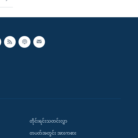
တိုင်းရင်းသတင်းလွှာ
တပတ်အတွင်း အားကစား