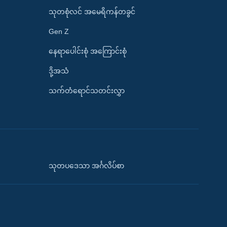
သုတစုံလင် အမေရိကန်တခွင်
Gen Z
နေရာပေါင်းစုံ အကြောင်းစုံ
ဒို့အသံ
သက်တံရောင်သတင်းလွှာ
သုတပဒေသာ အင်္ဂလိပ်စာ