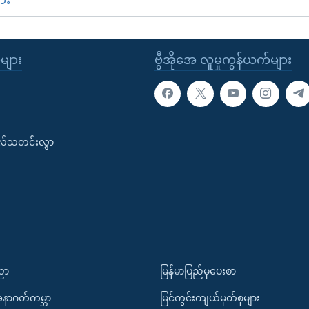
ုများ
ဗွီအိုအေ လူမှုကွန်ယက်များ
းလ်သတင်းလွှာ
ပညာ
မြန်မာပြည်မှပေးစာ
အနာဂတ်ကမ္ဘာ
မြင်ကွင်းကျယ်မှတ်စုများ