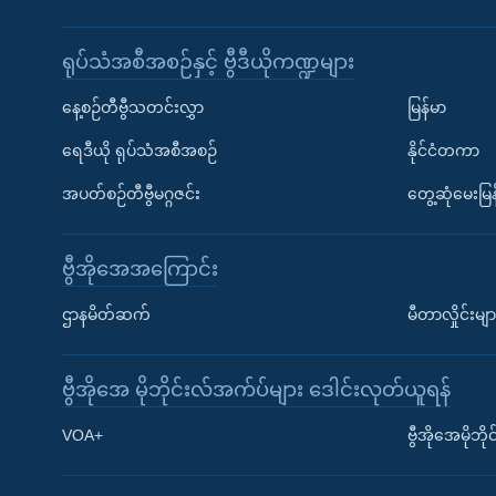
ရုပ်သံအစီအစဉ်နှင့် ဗွီဒီယိုကဏ္ဍများ
နေ့စဉ်တီဗွီသတင်းလွှာ
မြန်မာ
ရေဒီယို ရုပ်သံအစီအစဉ်
နိုင်ငံတကာ
အပတ်စဉ်တီဗွီမဂ္ဂဇင်း
တွေ့ဆုံမေးမြန
ဗွီအိုအေအကြောင်း
ဌာနမိတ်ဆက်
မီတာလှိုင်းမျာ
ဗွီအိုအေ မိုဘိုင်းလ်အက်ပ်များ ဒေါင်းလုတ်ယူရန်
Learning English
VOA+
ဗွီအိုအေမိုဘ
ဗွီအိုအေ လူမှုကွန်ယက်များ