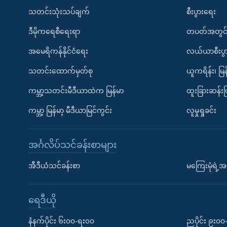
သတင်းသုံးသပ်ချက်
စီးပွားရေး
ဒီမိုကရေစီရေးရာ
တပတ်အတွင်
အမေရိကန်နိုင်ငံရေး
လယ်ယာစီးပွ
သတင်းထောက်မှတ်စု
ယူကရိန်း၊ မြန
ကမ္ဘာ့သတင်းမီဒီယာထဲက မြန်မာ
ထူးခြားဆန်း
ကမ္ဘာ့ မြန်မာ့ မီဒီယာမြင်ကွင်း
လူမှုရှုခင်း
အင်္ဂလိပ်သင်ခန်းစာများ
အီဒီယံသင်ခန်းစာ
မကြေးမုံရဲ့အင
ရေဒီယို
နံနက်ပိုင်း ၆း၀၀-ရး၀၀
ညပိုင်း ၉း၀