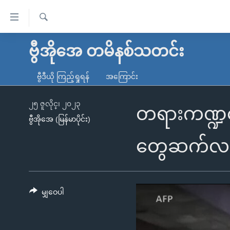
သုံး
ရ
ရှာဖွေ
လွယ်ကူ
မူလစာမျက်နှာ
ဗွီအိုအေ တမိနစ်သတင်း
ရ
စေ
မြန်မာ
လာ
ဗွီဒီယို ကြည့်ရှုရန်
အကြောင်း
သည့်
ဒ်
ကမ္ဘာ့သတင်းများ
Link
ဗွီဒီယို
နိုင်ငံတကာ
၂၅ ဇူလိုင္၊ ၂၀၂၃
တရားကဏ္ဍပြ
များ
ဗွီအိုအေ (မြန်မာပိုင်း)
သတင်းလွတ်လပ်ခွင့်
အမေရိကန်
ပင်မ
ရပ်ဝန်းတခု လမ်းတခု အလွန်
တရုတ်
တွေဆက်လက်
အကြောင်းအရာ
အင်္ဂလိပ်စာလေ့လာမယ်
အစ္စရေး-ပါလက်စတိုင်း
သို့
အပတ်စဉ်ကဏ္ဍများ
အမေရိကန်သုံးအီဒီယံ
ကျော်
ကြည့်
မျှဝေပါ
ရေဒီယိုနှင့်ရုပ်သံ အချက်အလက်များ
မကြေးမုံရဲ့ အင်္ဂလိပ်စာ
ရေဒီယို
ရန်
ရေဒီယို/တီဗွီအစီအစဉ်
ရုပ်ရှင်ထဲက အင်္ဂလိပ်စာ
တီဗွီ
ပင်မ