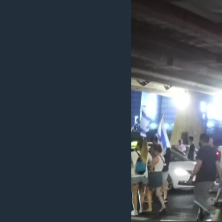
သုတပဒေသာ အင်္ဂလိပ်စာ
အ
ညွန်း
စာမျက်နှာ
သို့
ကျော်
ကြည့်
ရန်
ရှာဖွေ
ရန်
နေရာ
သို့
ကျော်
ရန်