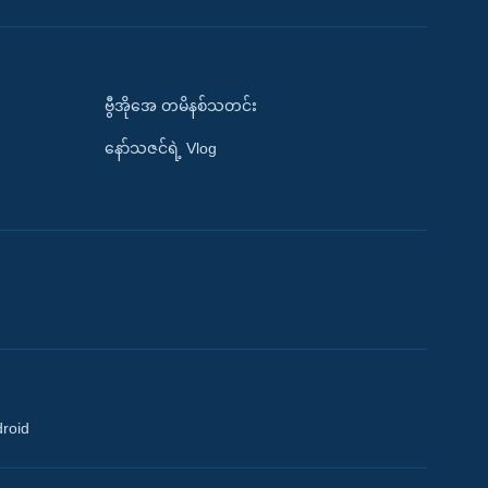
ဗွီအိုအေ တမိနစ်သတင်း
နော်သဇင်ရဲ့ Vlog
droid